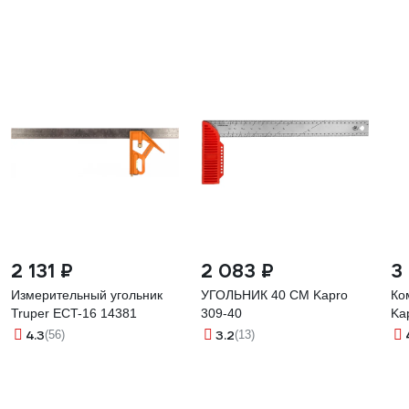
2 131 ₽
2 083 ₽
3
Измерительный угольник
УГОЛЬНИК 40 СМ Kapro
Ко
Truper ECT-16 14381
309-40
Ka
4.3
3.2
(56)
(13)