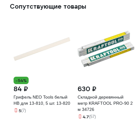
Сопутствующие товары
-54%
84 ₽
630 ₽
Грифель NEO Tools белый
Складной деревянный
HB для 13-810, 5 шт. 13-820
метр KRAFTOOL PRO-90 2
м 34726
5
(7)
4.7
(57)