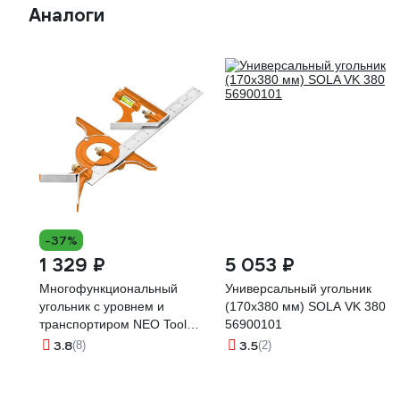
Аналоги
-37%
1 329 ₽
5 053 ₽
Многофункциональный
Универсальный угольник
угольник с уровнем и
(170x380 мм) SOLA VK 380
транспортиром NEO Tools
56900101
30 см, шкала мм и дюймы
3.8
3.5
(8)
(2)
72-120