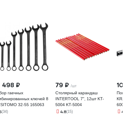
8 498 ₽
79 ₽
10 8
/шт
бор гаечных
Столярный карандаш
Поверо
мбинированных ключей 8
INTERTOOL 7", 12шт KT-
KRAFTO
 SITOMO 32-55 165063
5004 KT-5004
600x36
5
4.8
4.6
(34)
(15)
(9)