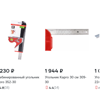
 230 ₽
1 944 ₽
1 07
мбинированный угольник
Угольник Kapro 30 см 309-
Угольн
pro 352-30
30
2249-6
4.8
4.4
4.2
(16)
(14)
(1