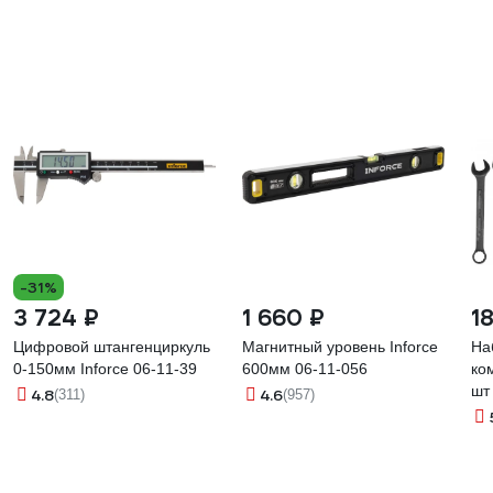
-31%
3 724 ₽
1 660 ₽
1
Цифровой штангенциркуль
Магнитный уровень Inforce
На
0-150мм Inforce 06-11-39
600мм 06-11-056
ко
шт
4.8
4.6
(311)
(957)