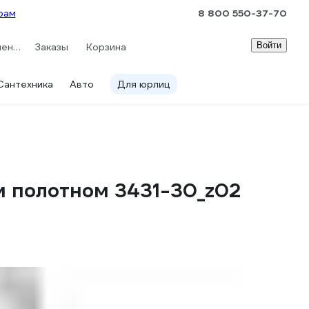
рам
8 800 550-37-70
Войти
Сравнение
Заказы
Корзина
Сантехника
Авто
Для юрлиц
м полотном 3431-30_z02