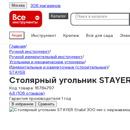
306 магазинов
Москва
Каталог
Инструмент
Крепеж
Всё для сада
Элек
Акции
Главная
/
Ручной инструмент
/
Ручной измерительный инструмент
/
Угольники и механические угломеры
/
Измерительные и разметочные (строительные)
/
STAYER
Столярный угольник STAYER
Код товара:
16784797
4.6
(106 отзывов)
Гарантия производителя 1 год
В избранное
Сравнить