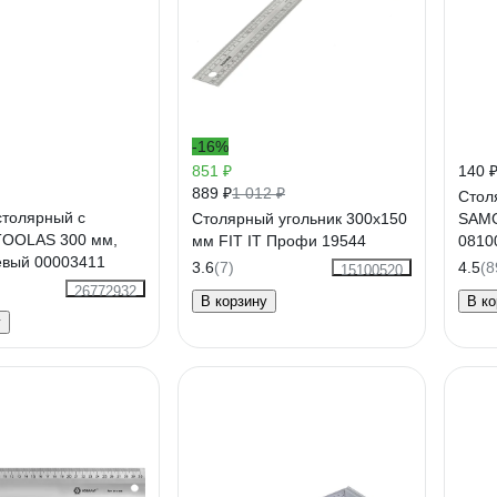
-16%
851 ₽
140 
889 ₽
1 012 ₽
Стол
столярный с
Столярный угольник 300х150
SAMG
TOOLAS 300 мм,
мм FIT IT Профи 19544
0810
вый 00003411
3.6
(7)
4.5
(8
15100520
26772932
В корзину
В ко
у