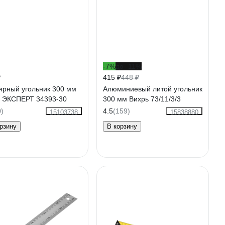
-7%
до -11%
₽
415 ₽
448 ₽
ярный угольник 300 мм
Алюминиевый литой угольник
 ЭКСПЕРТ 34393-30
300 мм Вихрь 73/11/3/3
0)
4.5
(159)
15103738
15838880
рзину
В корзину