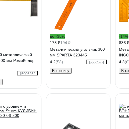
до -38%
-14%
175 ₽
194 ₽
836 
Металлический угольник 300
Мета
й металлический
мм SPARTA 323445
INGC
 300 мм РемоКолор
4.2
(58)
4.3
(6
15384501
В корзину
В ко
15906252
у