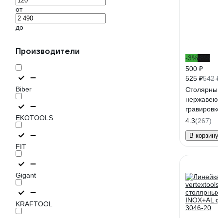
от
до
Производители
-3%
-8%
500 ₽
525 ₽
542 
Biber
Столярный
нержавею
гравировк
EKOTOOLS
ПРОФИ 40
4.3
(267)
В корзин
FIT
Gigant
KRAFTOOL