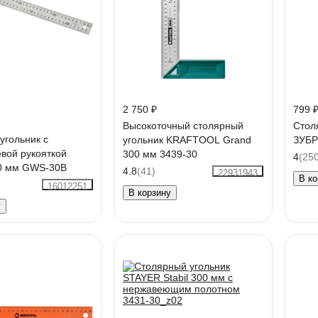
2 750 ₽
799 
Высокоточный столярный
Стол
угольник с
угольник KRAFTOOL Grand
ЗУБР
вой рукояткой
300 мм 3439-30
4
(25
00 мм GWS-30B
4.8
(41)
22931943
В ко
16012251
В корзину
у