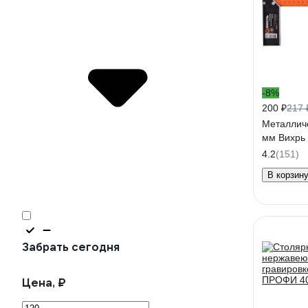
-8%
200 ₽
217 
Металличе
мм Вихрь 
4.2
(151)
В корзин
Забрать сегодня
Цена, ₽