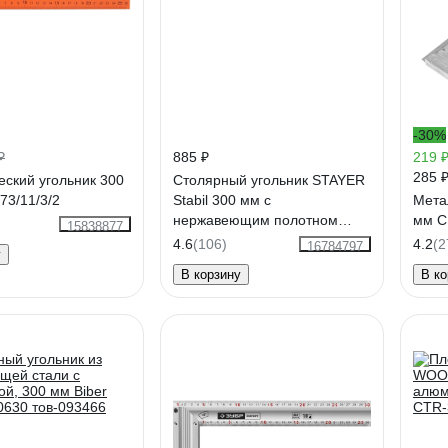
-30%
₽
885 ₽
219 
285 
ский угольник 300
Столярный угольник STAYER
73/11/3/2
Stabil 300 мм с
Мета
нержавеющим полотном
мм С
15838877
3431-30_z02
4.6
(106)
4.2
(2
16784797
у
В корзину
В ко