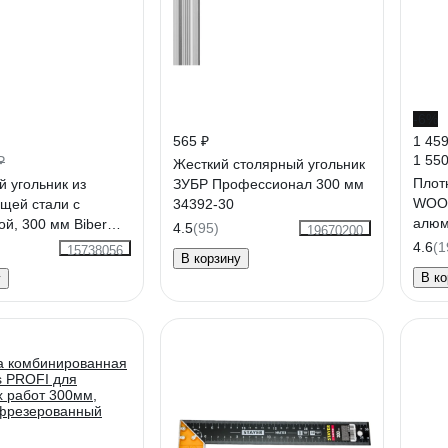
-6%
565 ₽
1 459
1 550
₽
Жесткий столярный угольник
Плот
 угольник из
ЗУБР Профессионал 300 мм
WOO
щей стали с
34392-30
алюм
ой, 300 мм Biber
4.5
(95)
19670200
CTR-
630 тов-093466
4.6
(1
15738056
В корзину
В ко
у