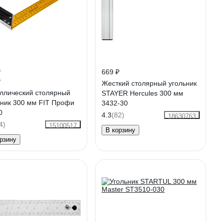
₽
669 ₽
₽
Жесткий столярный угольник
ллический столярный
STAYER Hercules 300 мм
ьник 300 мм FIT Профи
3432-30
0
4.3
(82)
18630763
4)
15100517
В корзину
рзину