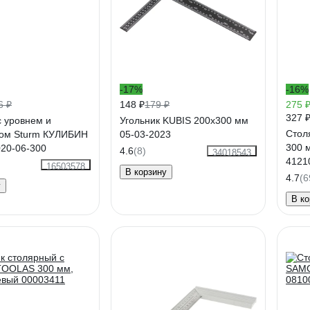
-17%
-16%
6 ₽
148 ₽
179 ₽
275 
327 
с уровнем и
Угольник KUBIS 200х300 мм
Стол
ом Sturm КУЛИБИН
05-03-2023
300 
20-06-300
4.6
(8)
34018543
4121
16503578
В корзину
4.7
(6
у
В ко