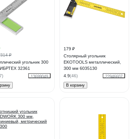
₽
179 ₽
₽
314 ₽
Столярный угольник
ллический угольник 300
EKOTOOLS металлический,
ИБРТЕХ 32361
300 мм 6035130
7)
4.9
(46)
13699049
22946607
рзину
В корзину