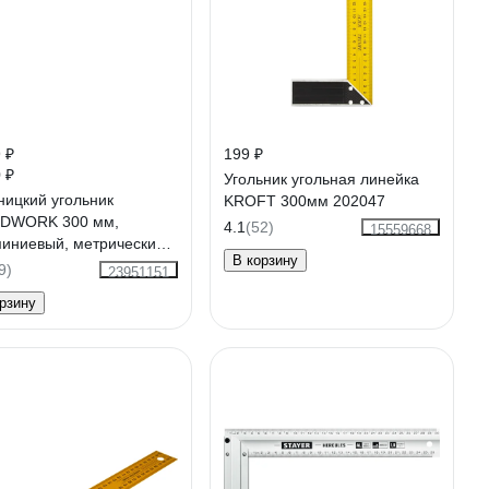
 ₽
199 ₽
 ₽
Угольник угольная линейка
ницкий угольник
KROFT 300мм 202047
DWORK 300 мм,
4.1
(52)
15559668
иниевый, метрический
В корзину
300
9)
23951151
рзину