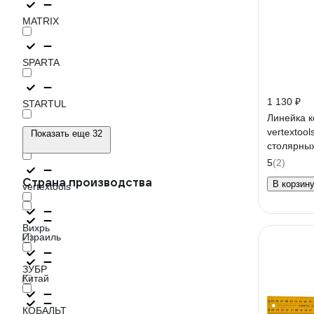
MATRIX
SPARTA
1 130 ₽
STARTUL
Линейка 
vertextoo
Показать еще 32
STAYER
столярны
INOX+AL 
5
(2)
3046-20
Страна производства
В корзин
vertextools
Вихрь
Израиль
ЗУБР
Китай
КОБАЛЬТ