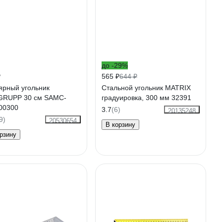
до -29%
₽
565 ₽
644 ₽
ярный угольник
Стальной угольник MATRIX
RUPP 30 см SAMC-
градуировка, 300 мм 32391
00300
3.7
(6)
20135248
9)
20530654
В корзину
рзину