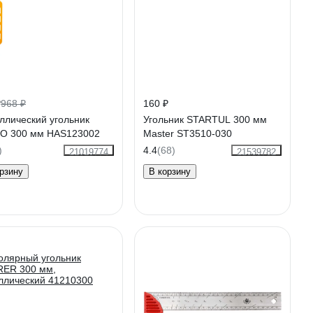
₽
968 ₽
160 ₽
ллический угольник
Угольник STARTUL 300 мм
O 300 мм HAS123002
Master ST3510-030
)
4.4
(68)
21019774
21539782
рзину
В корзину