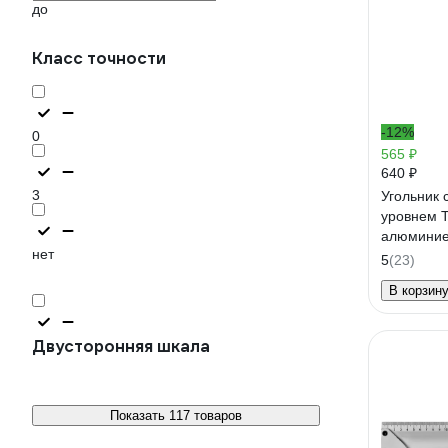
до
Класс точности
-12%
0
565 ₽
640 ₽
3
Угольник 
уровнем 
алюминие
нет
5
(23)
В корзин
Двусторонняя шкала
Показать 117 товаров