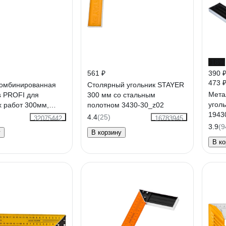
-18%
561 ₽
390 
473 
комбинированная
Столярный угольник STAYER
Мета
ls PROFI для
300 мм со стальным
угол
х работ 300мм,
полотном 3430-30_z02
1943
фрезерованный
4.4
(25)
32075442
16783945
3.9
(9
у
В корзину
В ко