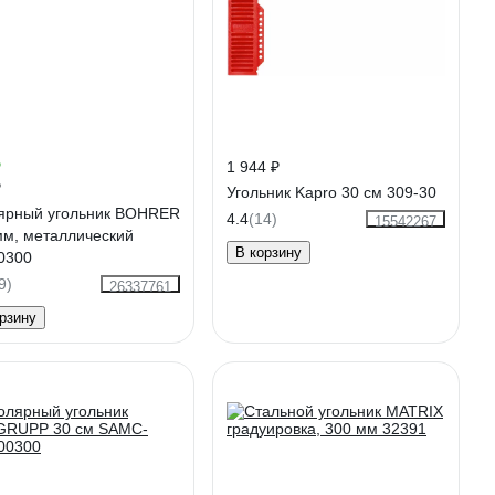
₽
1 944 ₽
₽
Угольник Kapro 30 см 309-30
ярный угольник BOHRER
4.4
(14)
15542267
мм, металлический
В корзину
0300
9)
26337761
рзину