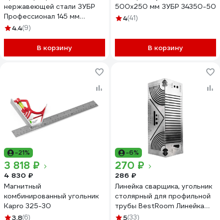
нержавеющей стали ЗУБР
500х250 мм ЗУБР 34350-50
Профессионал 145 мм
4
(41)
34292_z01
4.4
(9)
В корзину
В корзину
-21%
-6%
3 818 ₽
270 ₽
4 830 ₽
286 ₽
Магнитный
Линейка сварщика, угольник
комбинированный угольник
столярный для профильной
Kapro 325-30
трубы BestRoom Линейка
сварщика(113-669)
3.8
(6)
5
(33)