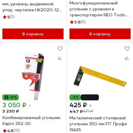
Многофункциональный
мм, уровень, выдвижной
угольник с уровнем и
упор, чертилка HK2020-12-
транспортиром NEO Tools
300
5
(5)
30 см, шкала мм и дюймы
3.8
(8)
72-120
В корзину
В корзину
-6%
-5%
-10%
3 050 ₽
425 ₽
3 230 ₽
447 ₽
471 ₽
Комбинированный угольник
Металлический столярный
Kapro 352-30
угольник 350 мм FIT Профи
19435
4.8
(16)