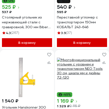
-2%
-9%
525 ₽
540 ₽
537 ₽
595 ₽
Столярный угольник из
Переставной угломер с
нержавеющей стали с
транспортиром 150мм
гравировкой, 300 мм Biber
КОБАЛЬТ 243-646
ПРОФИ 40630 тов-093466
4.3
(267)
3.9
(37)
В корзину
В корзину
-45%
1 169 ₽
1 540 ₽
1 329 ₽
2 115 ₽
Угольник Hanskonner 300