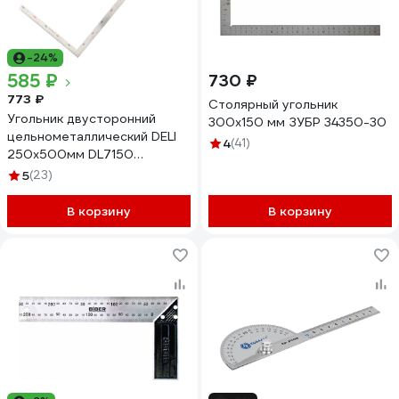
-24%
585 ₽
730 ₽
773 ₽
Столярный угольник
Угольник двусторонний
300х150 мм ЗУБР 34350-30
цельнометаллический DELI
4
(41)
250х500мм DL7150
нержавеющая сталь 212966
5
(23)
В корзину
В корзину