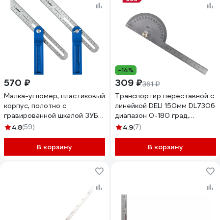
-14%
570 ₽
309 ₽
361 ₽
Малка-угломер, пластиковый
Транспортир переставной с
корпус, полотно с
линейкой DELI 150мм DL7306
гравированной шкалой ЗУБР
диапазон 0-180 град,
Малка 250 мм 3428_z02
нержавеющая сталь 178775
4.8
(59)
4.9
(7)
В корзину
В корзину