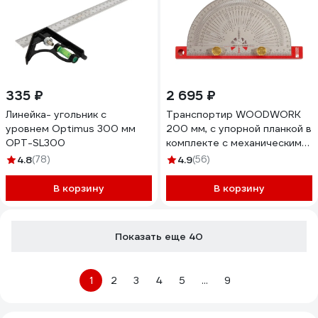
335 ₽
2 695 ₽
Линейка- угольник с
Транспортир WOODWORK
уровнем Optimus 300 мм
200 мм, с упорной планкой в
OPT-SL300
комплекте с механическим
карандашом RUL-20P
4.8
(78)
4.9
(56)
В корзину
В корзину
Показать еще 40
1
2
3
4
5
...
9