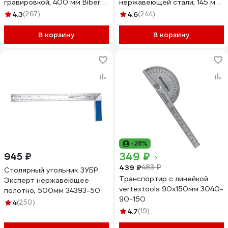
гравировкой, 400 мм Biber
нержавеющей стали, 145 мм
ПРОФИ 40640 тов-093468
34290
4.3
(267)
4.6
(244)
В корзину
В корзину
-28%
349 ₽
945 ₽
439 ₽
483 ₽
Столярный угольник ЗУБР
Транспортир с линейкой
Эксперт нержавеющее
vertextools 90x150мм 3040-
полотно, 500мм 34393-50
90-150
4
(250)
4.7
(19)