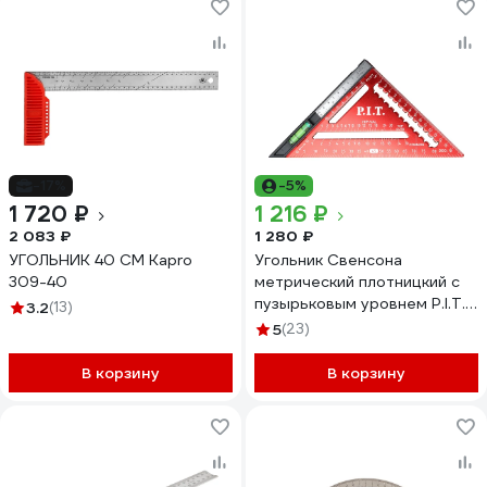
-17%
-5%
1 720 ₽
1 216 ₽
2 083 ₽
1 280 ₽
УГОЛЬНИК 40 СМ Kapro
Угольник Свенсона
309-40
метрический плотницкий с
пузырьковым уровнем P.I.T.
3.2
(13)
180 мм, магнит, HSQR04-
5
(23)
0180B
В корзину
В корзину