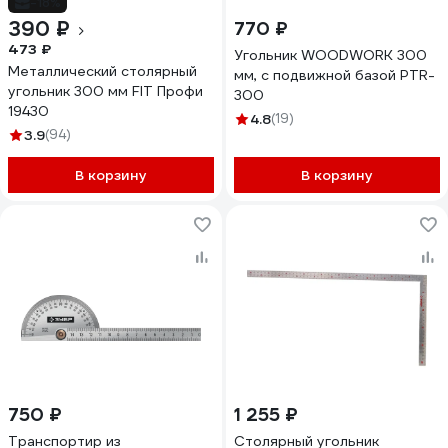
-18%
390 ₽
770 ₽
473 ₽
Угольник WOODWORK 300
Металлический столярный
мм, с подвижной базой PTR-
угольник 300 мм FIT Профи
300
19430
4.8
(19)
3.9
(94)
В корзину
В корзину
750 ₽
1 255 ₽
Транспортир из
Столярный угольник