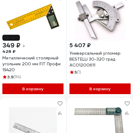
-18%
349 ₽
5 407 ₽
428 ₽
Универсальный угломер
Металлический столярный
BESTELLI 30-320 град
угольник 200 мм FIT Профи
AC01200611
19420
5
(1)
3.9
(94)
В корзину
В корзину