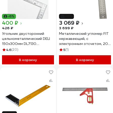
-6%
-17%
400 ₽
3 069 ₽
426 ₽
3 699 ₽
Угольник двусторонний
Металлический угломер FIT
цельнометаллический DELI
нержавеющий, с
150х300мм DL7130
электронным отсчетом, 200
нержавеющая сталь 212965
мм 19320
4.6
(20)
5
(1)
В корзину
В корзину