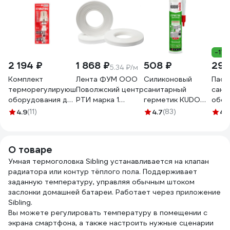
-17
2 194 ₽
1 868 ₽
508 ₽
295
5.34 ₽/м
Комплект
Лента ФУМ ООО
Силиконовый
Паст
терморегулируюшего
Поволжский центр
санитарный
сант
оборудования для
РТИ марка 1
герметик KUDO
обор
радиатора,
0,1x20 ТУ 6-05-
(белый; 280 мл)
ВМП
4.9
(11)
4.7
(83)
4.
угловой 1/2 Valtec
1388-86
KSK-121
H2O,
VT.045.N.04
4680687030185
8105
О товаре
Умная термоголовка Sibling устанавливается на клапан
радиатора или контур тёплого пола. Поддерживает
заданную температуру, управляя обычным штоком
заслонки домашней батареи. Работает через приложение
Sibling.
Вы можете регулировать температуру в помещении с
экрана смартфона, а также настроить нужные сценарии