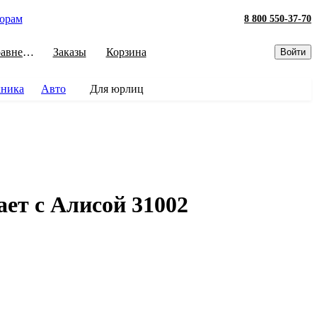
орам
8 800 550-37-70
Сравнение
Заказы
Корзина
Войти
хника
Авто
Для юрлиц
ает с Алисой 31002