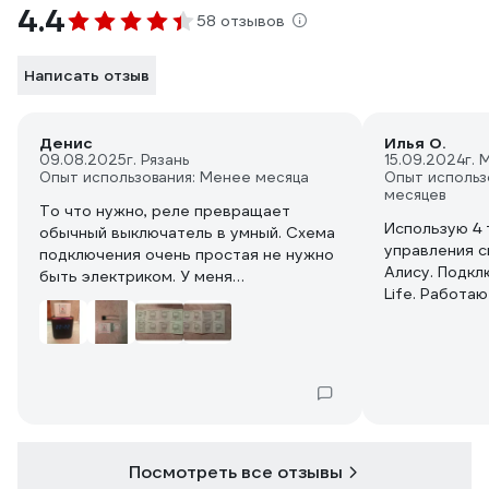
4.4
58 отзывов
Написать отзыв
Денис
Илья О.
09.08.2025
г. Рязань
15.09.2024
г. 
Опыт использования: Менее месяца
Опыт использ
месяцев
То что нужно, реле превращает
Использую 4 
обычный выключатель в умный. Схема
управления с
подключения очень простая не нужно
Алису. Подкл
быть электриком. У меня
Life. Работаю
одноклавишный выключатель, из
отваливаются
подразетника выходят два провода.
Один из 4х у
Отвёрткой - Тестером находим
работы - он 
фазный провод это L другой провод L1
Есть предпол
вставляем их согласно схеме
что было доп
подключения. Чтобы нажимать
первом подкл
выключатель как обычно в гнёзда Com
наблюдаю за 
и S реле заводим провода сечением
Посмотреть все отзывы
1.5 мм (на свет толще не нужно).