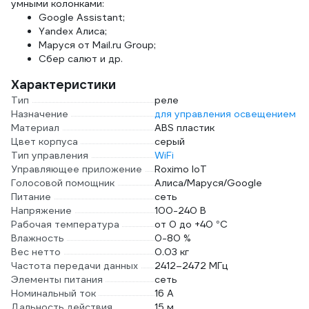
умными колонками:
Google Assistant;
Yandex Алиса;
Маруся от Mail.ru Group;
Сбер салют и др.
Характеристики
Тип
реле
Назначение
для управления освещением
Материал
ABS пластик
Цвет корпуса
серый
Тип управления
WiFi
Управляющее приложение
Roximo IoT
Голосовой помощник
Алиса/Маруся/Google
Питание
сеть
Напряжение
100-240 В
Рабочая температура
от 0 до +40 °С
Влажность
0-80 %
Вес нетто
0.03 кг
Частота передачи данных
2412–2472 МГц
Элементы питания
сеть
Номинальный ток
16 А
Дальность действия
15 м