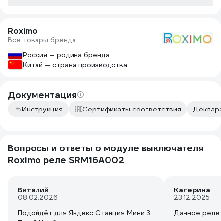
Проверте при нажатии на
выключатель свет должен
включаться, значит всё верно
Roximo
сделали. На реле есть кнопка нужно
Все товары бренда
нажать Алиса Миди быстро нашла
новое устройсто. Пользуйтесь Всё
Россия — родина бренда
работает. Дата подключения
Китай — страна производства
08.08.2025 г.
Документация
Инструкция
Сертификаты соответствия
Деклара
Вопросы и ответы о модуле выключателя
Roximo реле SRM16A002
Виталий
Катерина
08.02.2026
23.12.2025
Подойдёт для Яндекс Станция Мини 3
Данное реле