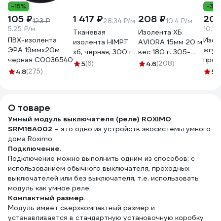
-15%
-37
105 ₽
1 417 ₽
208 ₽
203
123 ₽
28.34 ₽/м
10.4 ₽/м
5.25 ₽/м
10.15
Тканевая
Изолента ХБ
ПВХ-изолента
Изол
изолента HIMPT
AVIORA 15мм 20 м
ЭРА 19ммх20м
жгут
хб, черная, 300 г,
вес 180 г. 305-
черная C0036540
пров
двухсторонняя,
065
5
(6)
4.6
(208)
19 мм
4.8
(275)
20 мм, 0.4 мм 00-
5
(1
терм
00008227
осно
поли
О товаре
ADP
Умный модуль выключателя (реле) ROXIMO
SRM16A002
– это одно из устройств экосистемы умного
дома Roximo.
Подключение.
Подключение можно выполнить одним из способов: с
использованием обычного выключателя, проходных
выключателей или без выключателя, т.е. использовать
модуль как умное реле.
Компактный размер.
Модуль имеет сверхкомпактный размер и
устанавливается в стандартную установочную коробку