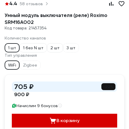
4.4
58 отзывов
Умный модуль выключателя (реле) Roximo
SRM16A002
Код товара: 21457354
Количество каналов
1 шт
1 без N шт
2 шт
3 шт
Тип управления
WiFi
Zigbee
705 ₽
-22%
900 ₽
Начислим 9 бонусов
В корзину