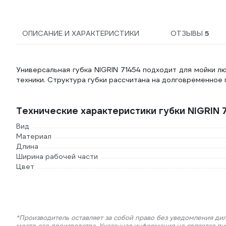
ОПИСАНИЕ И ХАРАКТЕРИСТИКИ
ОТЗЫВЫ
5
Универсальная губка NIGRIN 71454 подходит для мойки л
техники. Структура губки рассчитана на долговременное 
Технические характеристики губки NIGRIN 
Вид
Материал
Длина
Ширина рабочей части
Цвет
*Производитель оставляет за собой право без уведомления ди
место его производства. Указанная информация не является п