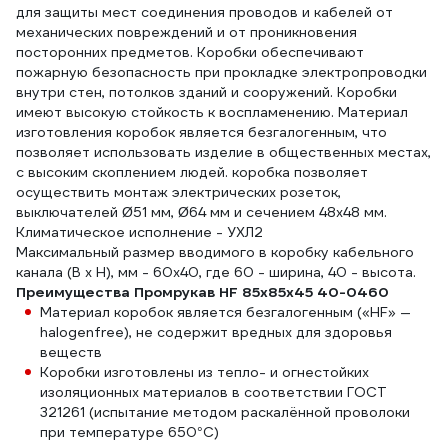
для защиты мест соединения проводов и кабелей от
механических повреждений и от проникновения
посторонних предметов. Коробки обеспечивают
пожарную безопасность при прокладке электропроводки
внутри стен, потолков зданий и сооружений. Коробки
имеют высокую стойкость к воспламенению. Материал
изготовления коробок является безгалогенным, что
позволяет использовать изделие в общественных местах,
с высоким скоплением людей. коробка позволяет
осуществить монтаж электрических розеток,
выключателей Ø51 мм, Ø64 мм и сечением 48х48 мм.
Климатическое исполнение - УХЛ2
Максимальный размер вводимого в коробку кабельного
канала (B х H), мм - 60х40, где 60 - ширина, 40 - высота.
Преимущества Промрукав HF 85х85х45 40-0460
Материал коробок является безгалогенным («HF» —
halogenfree), не содержит вредных для здоровья
веществ
Коробки изготовлены из тепло- и огнестойких
изоляционных материалов в соответствии ГОСТ
321261 (испытание методом раскалённой проволоки
при температуре 650°С)