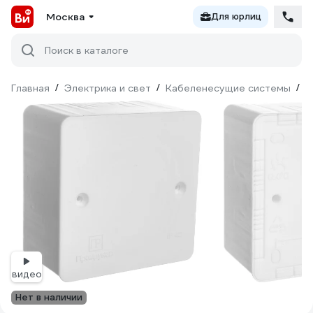
Москва
Для юрлиц
Поиск в каталоге
Главная
/
Электрика и свет
/
Кабеленесущие системы
/
М
видео
Нет в наличии