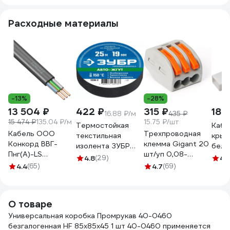
Расходные материалы
-13%
-28%
13 504 ₽
422 ₽
315 ₽
183
16.88 ₽/м
435 ₽
15 474 ₽
135.04 ₽/м
15.75 ₽/шт
Термостойкая
Кабе
Кабель ООО
Трехпроводная
текстильная
крыш
Конкорд ВВГ-
клемма Gigant 20
изолента ЗУБР
белы
Пнг(А)-LS
шт/уп 0,08-
Авто-Жгут 19 мм х
7900
4.8
(29)
4.
3x2,5ок(N, PE) -
2,5(4)мм² GCT-
4.4
(65)
25 м 1236-2
4.7
(69)
0,66 (100м) Бухта
222-413-20
100м 4663
О товаре
Универсальная коробка Промрукав 40-0460
безгалогенная HF 85х85х45 1 шт 40-0460 применяется