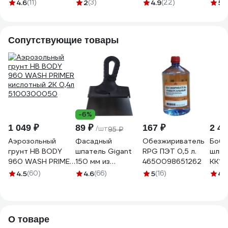
SOFT (фасовка
(полиэфирная;
PROFESSIONAL
4.6
(11)
2
(3)
4.9
(22)
5
(
1000 гр) 312.1000
мультизернистая;
LINE SOFT ZINC
900 г) FM-1141
(1500 гр)
508.8150
Сопутствующие товары
-6%
1 049 ₽
89 ₽
167 ₽
2 47
/шт
95 ₽
Аэрозольный
Фасадный
Обезжириватель
Боби
грунт HB BODY
шпатель Gigant
RPG ПЭТ 0,5 л.
шлиф
960 WASH PRIMER
150 мм из
4650098651262
KK19J
кислотный 2К 0,4л
нержавеющей
мм; 
4.5
(60)
4.6
(66)
5
(16)
4.
5100300050
стали с
960
пластиковой
ручкой SPT 007
(Россия)
О товаре