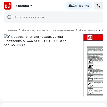
Москва
Для юрлиц
Поиск в каталоге
Главная
/
Автосервисное оборудование
/
Автохимия
/
Ср