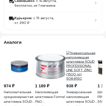
c 14 августа,
Самовывоз:
бесплатно
, из 1 магазина
c 15 августа,
Курьером:
от 290 ₽
Аналоги
974 ₽
1 189 ₽
938 ₽
1 16
Наполнительная
Наполняющая
Универсальная
Шпат
среднезернистая
шпатлевка Formel
наполняющая
PRO 
шпатлевка SOLID
1140
шпатлевка SOLID
5542