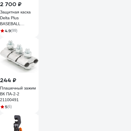
2 700 ₽
Защитная каска
Delta Plus
BASEBALL
DIAMOND V UP из
4.9
(99)
ABS, белая
DIAM5UPBCFLBS
244 ₽
Плашечный зажим
ВК ПА-2-2
21100491
5
(6)