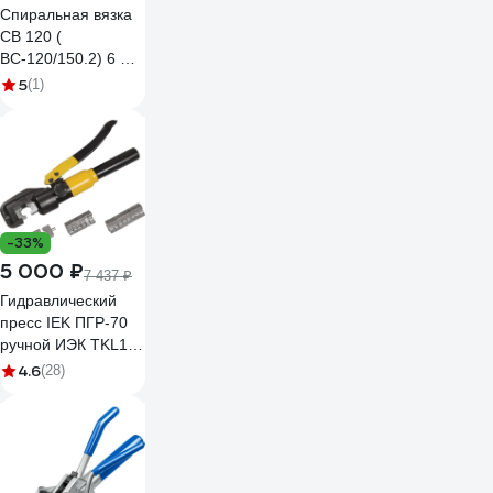
Спиральная вязка
CB 120 (
ВС-120/150.2) 6 шт
НИЛЕД 13400492
5
(1)
-33%
5 000 ₽
7 437 ₽
Гидравлический
пресс IEK ПГР-70
ручной ИЭК TKL10-
001
4.6
(28)