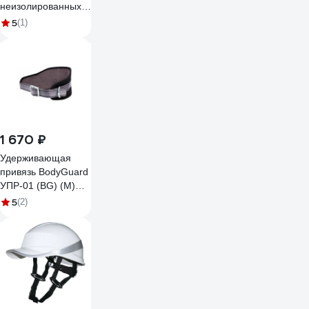
неизолированных
проводов и канатов
5
(1)
АПП ЭнергоМаш
2ЧМГ-17/29-60
1 670 ₽
Удерживающая
привязь BodyGuard
УПР-01 (BG) (M)
00-00000621
5
(2)