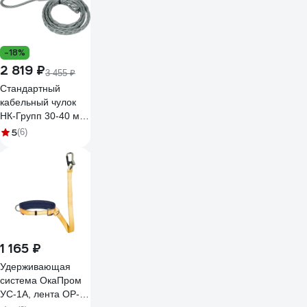
-18%
2 819 ₽
3 455 ₽
Стандартный
кабельный чулок
НК-Групп 30-40 мм
L=900 мм 1 петля
5
(6)
50кН КЧС40/1
1 165 ₽
Удерживающая
система ОкаПром
УС-1А, лента OP-