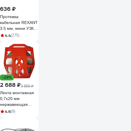
636 ₽
Протяжка
кабельная REXANT
3.5 мм, мини УЗК в
бухте,
4.4
(275)
стеклопруток, 5м
красная 47-1005
-29%
2 688 ₽
3 800 ₽
Лента монтажная
0,7x20 мм
нержавеющая
сталь 50 метров
4.6
(9)
Кордленд С201
MON-00277