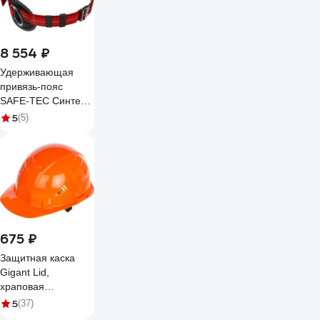
8 554 ₽
Удерживающая
привязь-пояс
SAFE-TEC Синтез
STB1
5
(5)
675 ₽
Защитная каска
Gigant Lid,
храповая
регулировка,
5
(37)
оранжевая GHL-21