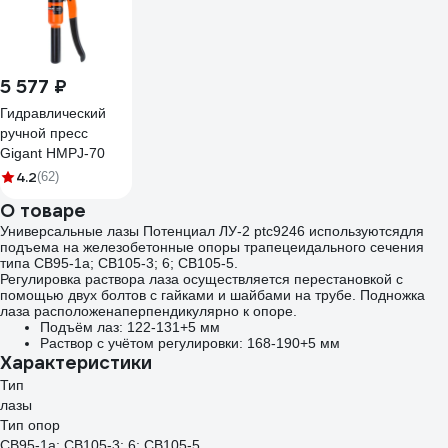
5 577 ₽
Гидравлический
ручной пресс
Gigant HMPJ-70
4.2
(62)
О товаре
Универсальные лазы Потенциал ЛУ-2 ptc9246 используютсядля
подъема на железобетонные опоры трапецеидального сечения
типа СВ95-1а; СВ105-3; 6; СВ105-5.
Регулировка раствора лаза осуществляется перестановкой с
помощью двух болтов с гайками и шайбами на трубе. Подножка
лаза расположенаперпендикулярно к опоре.
Подъём лаз: 122-131+5 мм
Раствор с учётом регулировки: 168-190+5 мм
Характеристики
Тип
лазы
Тип опор
СВ95-1а; СВ105-3; 6; СВ105-5