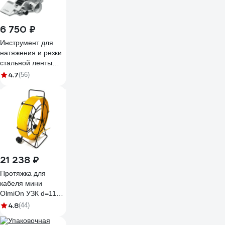
6 750 ₽
Инструмент для
натяжения и резки
стальной ленты
ЗУБР ИНХ-20
4.7
(56)
22624
21 238 ₽
Протяжка для
кабеля мини
OlmiOn УЗК d=11
мм L=150 м на
4.8
(44)
тележке, желтый
СП-Т1-11/150