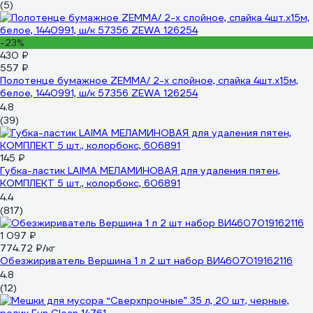
(5)
-23%
430 ₽
557 ₽
Полотенце бумажное ZEMMA/ 2-х слойное, спайка 4шт.х15м,
белое, 1440991, ш/к 57356 ZEWA 126254
4.8
(39)
145 ₽
Губка-ластик LAIMA МЕЛАМИНОВАЯ для удаления пятен,
КОМПЛЕКТ 5 шт., колорбокс, 606891
4.4
(817)
1 097 ₽
774.72 ₽/кг
Обезжириватель Вершина 1 л 2 шт набор ВИ4607019162116
4.8
(12)