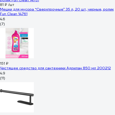
81 ₽
/шт
Мешки для мусора “Сверхпрочные” 35 л, 20 шт, черные, ролик
Fun Clean 14761
4.6
(7)
151 ₽
Чистящее средство для сантехники Адрилан 850 мл 200212
4.9
(11)