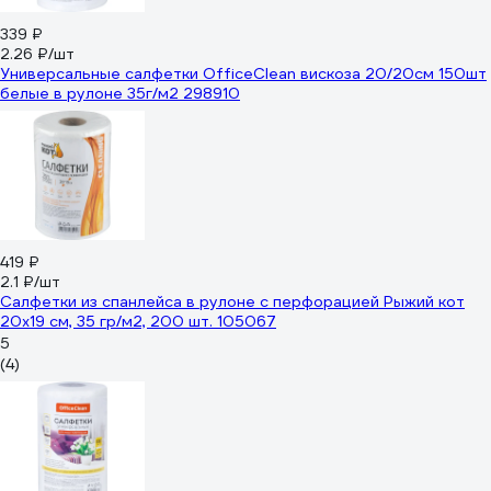
339 ₽
2.26 ₽/шт
Универсальные салфетки OfficeClean вискоза 20/20см 150шт
белые в рулоне 35г/м2 298910
419 ₽
2.1 ₽/шт
Салфетки из спанлейса в рулоне с перфорацией Рыжий кот
20х19 см, 35 гр/м2, 200 шт. 105067
5
(4)