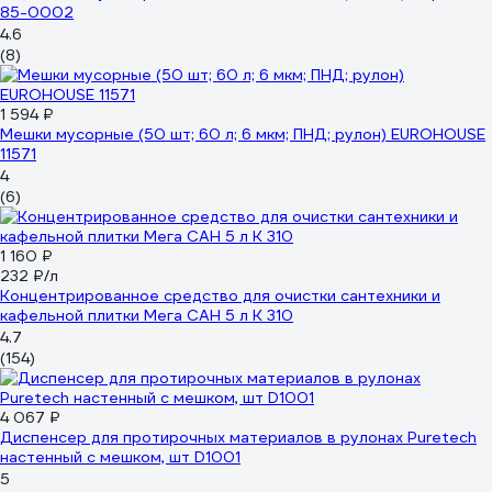
85-0002
4.6
(8)
1 594 ₽
Мешки мусорные (50 шт; 60 л; 6 мкм; ПНД; рулон) EUROHOUSE
11571
4
(6)
1 160 ₽
232 ₽/л
Концентрированное средство для очистки сантехники и
кафельной плитки Мега САН 5 л К 310
4.7
(154)
4 067 ₽
Диспенсер для протирочных материалов в рулонах Puretech
настенный с мешком, шт D1001
5