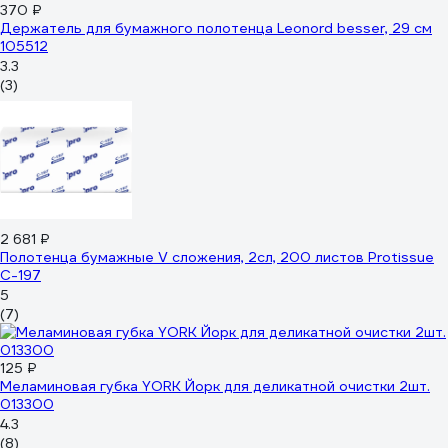
370 ₽
Держатель для бумажного полотенца Leonord besser, 29 см
105512
3.3
(3)
2 681 ₽
Полотенца бумажные V сложения, 2сл, 200 листов Protissue
С-197
5
(7)
125 ₽
Меламиновая губка YORK Йорк для деликатной очистки 2шт.
013300
4.3
(8)