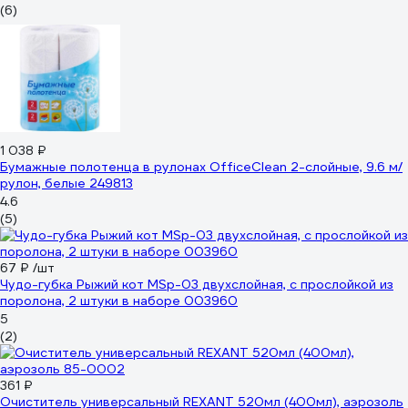
(6)
1 038 ₽
Бумажные полотенца в рулонах OfficeClean 2-слойные, 9.6 м/
рулон, белые 249813
4.6
(5)
67 ₽
/шт
Чудо-губка Рыжий кот MSp-03 двухслойная, с прослойкой из
поролона, 2 штуки в наборе 003960
5
(2)
361 ₽
Очиститель универсальный REXANT 520мл (400мл), аэрозоль