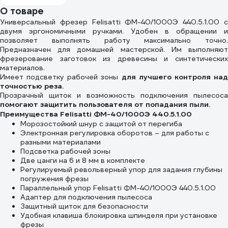
200x400 мм, 2.6
О товаре
кг GlobalTOOLS
Универсальный фрезер Felisatti ФМ-40/1000Э 440.5.1.00 с
GT-007-114-
двумя эргономичными ручками. Удобен в обращении и
0003
позволяет выполнять работу максимально точно.
Предназначен для домашней мастерской. Им выполняют
фрезерование заготовок из древесины и синтетических
материалов.
Имеет подсветку рабочей зоны
для лучшего контроля на
точностью реза.
Прозрачный щиток и возможность подключения пылесоса
помогают защитить пользователя от попадания пыли.
Преимущества Felisatti ФМ-40/1000Э 440.5.1.00
Морозостойкий шнур с защитой от перегиба
Электронная регулировка оборотов – для работы с
разными материалами
Подсветка рабочей зоны
Две цанги на 6 и 8 мм в комплекте
Регулируемый револьверный упор для задания глубины
погружения фрезы
Параллельный упор Felisatti ФМ-40/1000Э 440.5.1.00
Адаптер для подключения пылесоса
Защитный щиток для безопасности
Удобная клавиша блокировка шпинделя при установке
фрезы