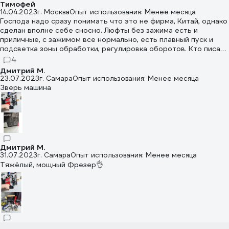
приспособиться.
Тимофей
14.04.2023
г. Москва
Опыт использования: Менее месяца
Господа надо сразу понимать что это не фирма, Китай, однако
сделан вполне себе сносно. Люфты без зажима есть и
приличные, с зажимом все нормально, есть плавный пуск и
подсветка зоны обработки, регулировка оборотов. Кто писал
что шпиндель греется да он греется даже на холостых без
4
нагрузки, но не так чтоб руку не держать. Вообщем пока
Дмитрий М.
предварительный вывод по сборке, комплектации и качеству,
23.07.2023
г. Самара
Опыт использования: Менее месяца
за цену не более 5000 рублей на твердую 4. Поработаю
Зверь машина
дополню отзыв. Это полный аналог Интерскола.
Дмитрий М.
31.07.2023
г. Самара
Опыт использования: Менее месяца
Тяжёлый, мощный Фрезер👌