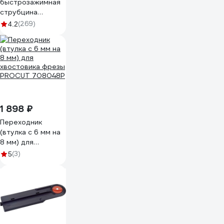
быстрозажимная
струбцина
КОБАЛЬТ 600 мм
(269)
4.2
248-184
1 898 ₽
Переходник
(втулка с 6 мм на
8 мм) для
хвостовика фрезы
(3)
5
PROCUT 708048P