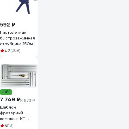
592 ₽
Пистолетная
быстрозажимная
струбцина 150мм
КОБАЛЬТ 244-711
(269)
4.2
-14%
7 749 ₽
8 973 ₽
Шаблон
фрезерный
комплект KT
RJ200400
(18)
5