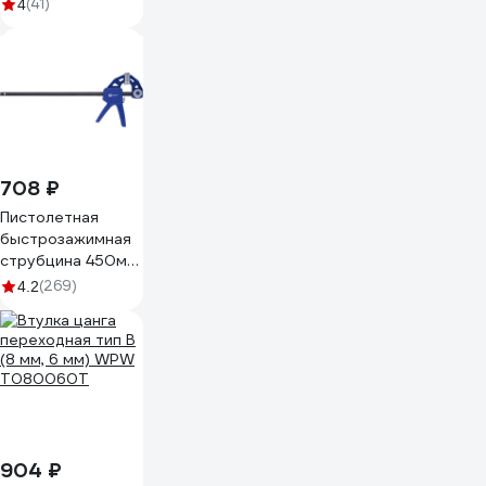
металлической
(41)
4
катушке КГ 3x2,5
50 м 80080
708 ₽
Пистолетная
быстрозажимная
струбцина 450мм
КОБАЛЬТ 244-735
(269)
4.2
904 ₽