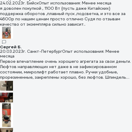
24.02.2023
г. Бийск
Опыт использования: Менее месяца
я доволен покупкой , 1100 Вт {пусть даже Китайских}
поддержка оборотов ,плавный пуск ,подсветка, и это все за
4600р по нашим ценам просто отлично Судя по отзывам
качество от экземпляра сильно зависит..
Сергей Б.
20.03.2023
г. Санкт-Петербург
Опыт использования: Менее
месяца
Первое впечатление очень хорошего агрегата за свои деньги.
Люфтов направляющих нет даже в не зафиксированном
состоянии, микролифт работает плавно. Ручки удобные,
прорезиненные, закреплены хорошо, без люфтов. Шпиндель
выставлен точно, под прямым углом относительно подошвы. В
работе пока не проверил, возможно, впоследствии дополню
отзыв.