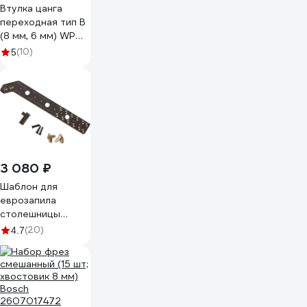
Втулка цанга
переходная тип B
(8 мм, 6 мм) WPW
T080060T
(10)
5
3 080 ₽
Шаблон для
еврозапила
столешницы
универсальный ИП
(20)
4.7
Ансимов Евгений
Анатольевич
400-635 мм (90
градусов) BM-
021-635-90