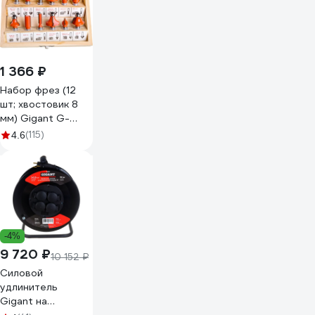
1 366 ₽
Набор фрез (12
шт; хвостовик 8
мм) Gigant G-
0812
(115)
4.6
-4%
9 720 ₽
10 152 ₽
Силовой
удлинитель
Gigant на