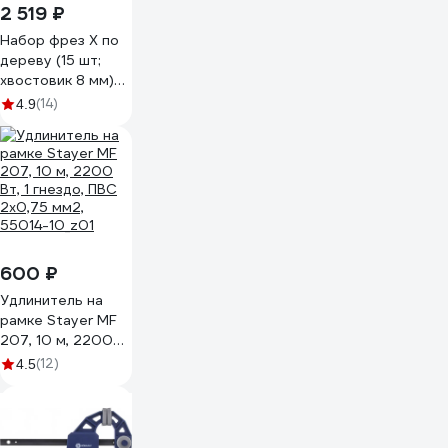
2 519 ₽
Набор фрез X по
дереву (15 шт;
хвостовик 8 мм)
ДИОЛД 90101021
(14)
4.9
600 ₽
Удлинитель на
рамке Stayer MF
207, 10 м, 2200
Вт, 1 гнездо, ПВС
(12)
4.5
2х0,75 мм2,
55014-10_z01