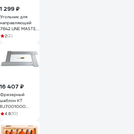
1 299 ₽
Угольник для
направляющей
7842 LINE MASTER
KWB 7843-00
(2)
2
16 407 ₽
Фрезерный
шаблон KT
RJ7001000
700x1000 мм, 6.7
(10)
4.8
кг GlobalTOOLS
GT-007-114-
0005