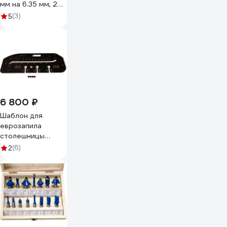
мм на 6.35 мм, 25
мм тип c WPW
(3)
5
T080063
6 800 ₽
Шаблон для
еврозапила
столешницы
универсальный
(6)
2
200-635 мм BM-
027-635