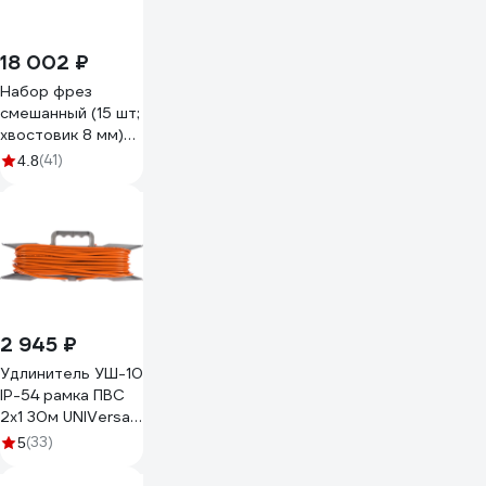
18 002 ₽
Набор фрез
смешанный (15 шт;
хвостовик 8 мм)
Bosch
(41)
4.8
2607017472
2 945 ₽
Удлинитель УШ-10
IP-54 рамка ПВС
2x1 30м UNIVersal
9632793
(33)
5