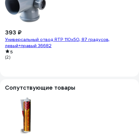
393 ₽
3
Универсальный отвод RTP 110х50, 87 градусов,
Ун
левый+правый 36682
3
5
(2)
(2
Сопутствующие товары
-
1
16
Э
5