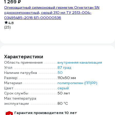
1 269 ₽
(2
Огнезащитный силиконовый герметик Огнетитан SN
однокомпонентный, серый 310 мл ТУ 2513-004-
03495485-2016 БП-00000536
4.8
(25)
Характеристики
Область применения
внутренняя канализация
Угол
87 град
Наличие патрубка
50
Размер
110х50 мм
Материал
полипропилен (ПП|PP)
Цвет
серый
Срок службы
50 лет
Max температура
эксплуатации
80 °С
Гарантия производителя 10 лет