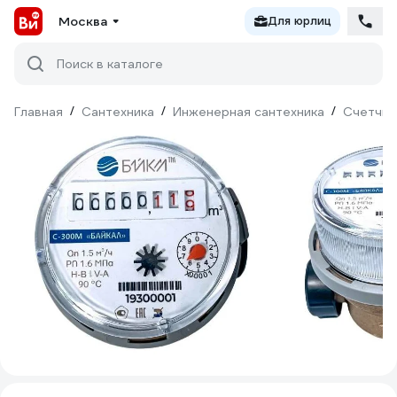
Москва
Для юрлиц
Поиск в каталоге
Главная
/
Сантехника
/
Инженерная сантехника
/
Счетчик