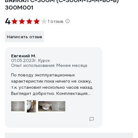
БАЙКАЛ С-300M (С-300M-15-М-80-В)
300M001
4
1 отзыв
Написать отзыв
Евгений М.
01.05.2023
г. Курск
Опыт использования: Менее месяца
По поводу эксплуатационных
характеристик пока ничего не скажу,
т.к. установил несколько часов назад.
Выглядит добротно. Комплектация
богатая. Но пломба-наклейка и
условия гарантии не внушают
доверия.
В совокупности с тем, что
Всеинструменты мне предоставили
недостоверную информацию о
товаре, остался неприятный осадок.