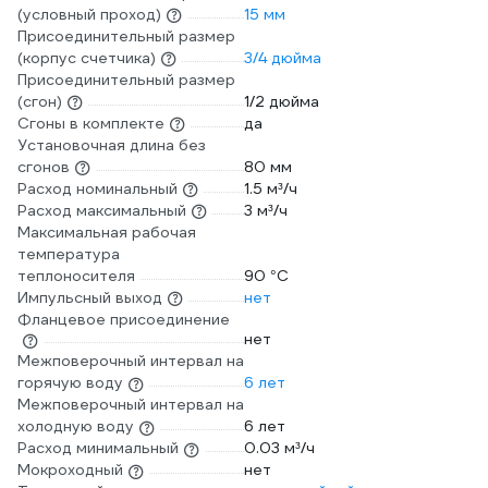
(условный проход)
15 мм
Присоединительный размер
(корпус счетчика)
3/4 дюйма
Присоединительный размер
(сгон)
1/2 дюйма
Сгоны в комплекте
да
Установочная длина без
сгонов
80 мм
Расход номинальный
1.5 м³/ч
Расход максимальный
3 м³/ч
Максимальная рабочая
температура
теплоносителя
90 °С
Импульсный выход
нет
Фланцевое присоединение
нет
Межповерочный интервал на
горячую воду
6 лет
Межповерочный интервал на
холодную воду
6 лет
Расход минимальный
0.03 м³/ч
Мокроходный
нет