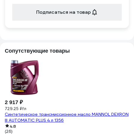
Подписаться на товар
Сопутствующие товары
2 917 ₽
3
729.25 ₽/л
Ру
Синтетическое трансмиссионное масло MANNOL DEXRON
5
III AUTOMATIC PLUS 4 л 1356
4.8
(1
(26)