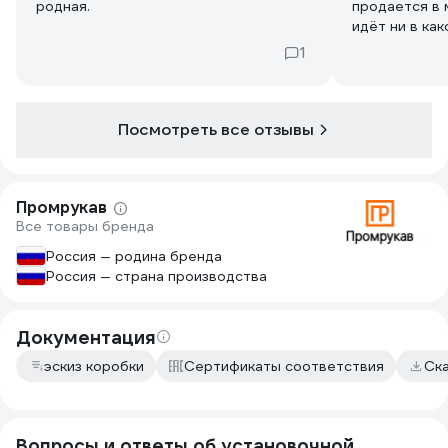
родная.
продается в 
идёт ни в как
1
Посмотреть все отзывы
Промрукав
Все товары бренда
Россия — родина бренда
Россия — страна производства
Документация
эскиз коробки
Сертификаты соответствия
Ск
Вопросы и ответы об установочной