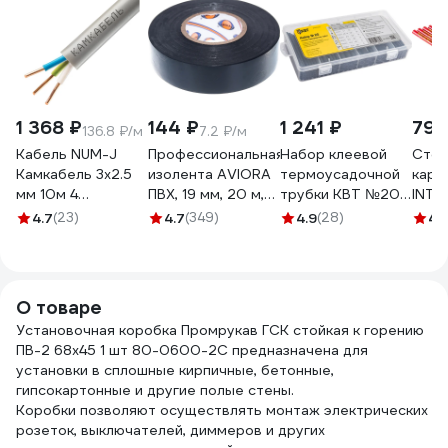
1 368 ₽
144 ₽
1 241 ₽
79 
136.8 ₽/м
7.2 ₽/м
Кабель NUM-J
Профессиональная
Набор клеевой
Стол
Камкабель 3x2.5
изолента AVIORA
термоусадочной
кара
мм 10м 4
ПВХ, 19 мм, 20 м,
трубки КВТ №20
INTE
1117S30HG0007ЪM0010М
черная 305-030
86582
12шт
4.7
(23)
4.7
(349)
4.9
(28)
4.
500
О товаре
Установочная коробка Промрукав ГСК стойкая к горению
ПВ-2 68х45 1 шт 80-0600-2С предназначена для
установки в сплошные кирпичные, бетонные,
гипсокартонные и другие полые стены.
Коробки позволяют осуществлять монтаж электрических
розеток, выключателей, диммеров и других