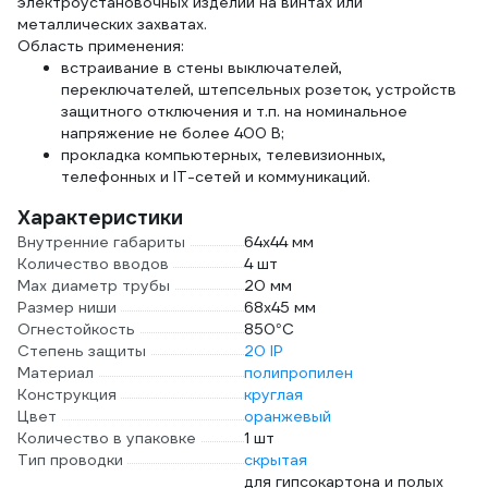
электроустановочных изделий на винтах или
металлических захватах.
Область применения:
встраивание в стены выключателей,
переключателей, штепсельных розеток, устройств
защитного отключения и т.п. на номинальное
напряжение не более 400 В;
прокладка компьютерных, телевизионных,
телефонных и IT-сетей и коммуникаций.
Характеристики
Внутренние габариты
64х44 мм
Количество вводов
4 шт
Max диаметр трубы
20 мм
Размер ниши
68х45 мм
Огнестойкость
850°C
Степень защиты
20 IP
Материал
полипропилен
Конструкция
круглая
Цвет
оранжевый
Количество в упаковке
1 шт
Тип проводки
скрытая
для гипсокартона и полых