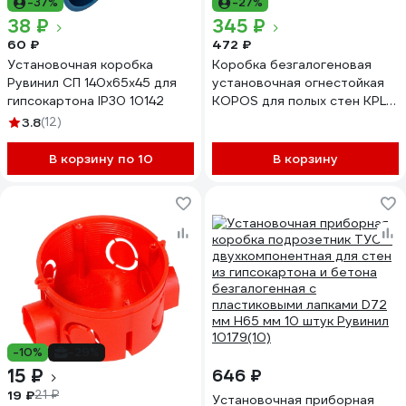
-37%
-27%
38 ₽
345 ₽
60 ₽
472 ₽
Установочная коробка
Коробка безгалогеновая
Рувинил СП 140х65х45 для
установочная огнестойкая
гипсокартона IP30 10142
KOPOS для полых стен KPL
64-50 / 2LD (NA)
3.8
(12)
68x138x50мм KPL 64-50/2LD
HF_KA
В корзину по 10
В корзину
-10%
-29%
15 ₽
646 ₽
19 ₽
21 ₽
Установочная приборная