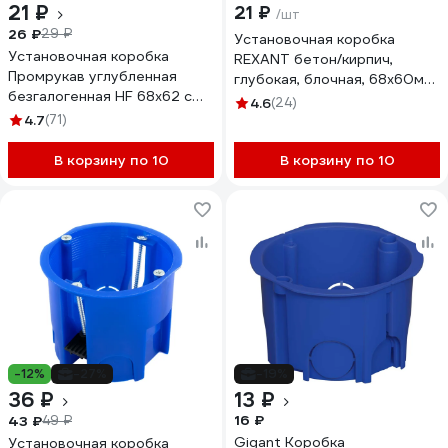
21 ₽
21 ₽
/шт
26 ₽
29 ₽
Установочная коробка
Установочная коробка
REXANT бетон/кирпич,
Промрукав углубленная
глубокая, блочная, 68х60мм,
безгалогенная HF 68х62 с
С3М4 28-3047
4.6
(24)
саморезами 80-0510С
4.7
(71)
В корзину по 10
В корзину по 10
-12%
-27%
-19%
36 ₽
13 ₽
16 ₽
43 ₽
49 ₽
Gigant Коробка
Установочная коробка