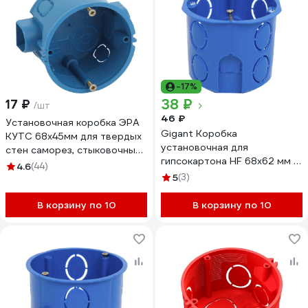
-17%
38 ₽
17 ₽
/шт
46 ₽
Установочная коробка ЭРА
Gigant Коробка
КУТС 68х45мм для твердых
установочная для
стен саморез, стыковочные
гипсокартона HF 68x62 мм с
узлы синяя IP20 Б0039186
4.6
(44)
металл.лапками, 1 шт, IP20,
5
(3)
синяя 44665GI
В корзину по 10
В корзину по 10