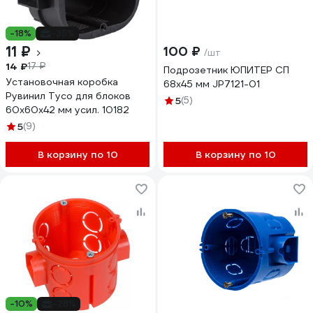
-18%
-35%
11 ₽
100 ₽
/шт
14 ₽
17 ₽
Подрозетник ЮПИТЕР СП
Установочная коробка
68x45 мм JP7121-01
Рувинил Тусо для блоков
5
(5)
60x60x42 мм усил. 10182
5
(9)
В корзину по 10
В корзину по 10
-10%
-28%