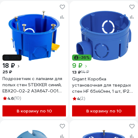
-28%
-36%
18 ₽
9 ₽
25 ₽
13 ₽
14 ₽
Подрозетник с лапками для
Gigant Коробка
полых стен STEKKER синий,
установочная для твердых
EBX20-02-2 A3A647-001
стен HF 65x40мм, 1 шт, IP20,
39294
синяя 44660-1GI
4.6
(10)
4
(2)
В корзину по 10
В корзину по 10