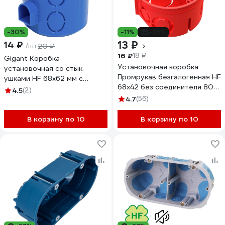
-30%
-11%
-28%
13 ₽
14 ₽
/шт
20 ₽
16 ₽
18 ₽
Gigant Коробка
Установочная коробка
установочная со стык.
Промрукав безгалогенная HF
ушками HF 68x62 мм с
68х42 без соединителя 80-
саморезами, 1 шт, IP20,
4.5
(2)
0501
синяя 44659GI
4.7
(56)
В корзину по 10
В корзину по 10