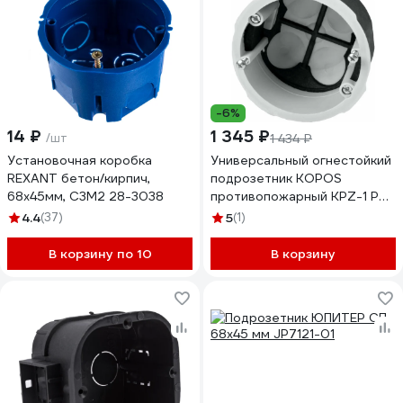
-6%
14 ₽
1 345 ₽
/шт
1 434 ₽
Установочная коробка
Универсальный огнестойкий
REXANT бетон/кирпич,
подрозетник KOPOS
68х45мм, С3М2 28-3038
противопожарный KPZ-1 PO
D68х45 KPZ-1_PO
4.4
(37)
5
(1)
В корзину по 10
В корзину