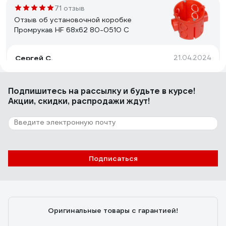
71 отзыв
Отзыв об установочной коробке
Промрукав HF 68х62 80-0510 С
Сергей С.
21.04.2024
Лучшая из всех.
Подпишитесь
на рассылку
и будьте в курсе!
Акции, скидки, распродажи ждут!
87 отзывов
Отзыв о коробке KOPOS KPL 64-50/LD_NA
Дмитрий Анатольевич
24.05.2024
Подписаться
Качество исполнения и самое главное что не
поддерживает горение!!!
Оригинальные товары с гарантией!