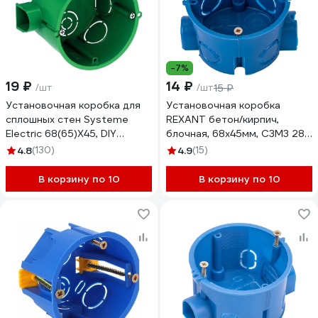
-7%
19 ₽
14 ₽
/шт
/шт
15 ₽
Установочная коробка для
Установочная коробка
сплошных стен Systeme
REXANT бетон/кирпич,
Electric 68(65)X45, DIY
блочная, 68х45мм, С3М3 28-
IMT351001
3046
4.8
(130)
4.9
(15)
В корзину по 10
В корзину по 10