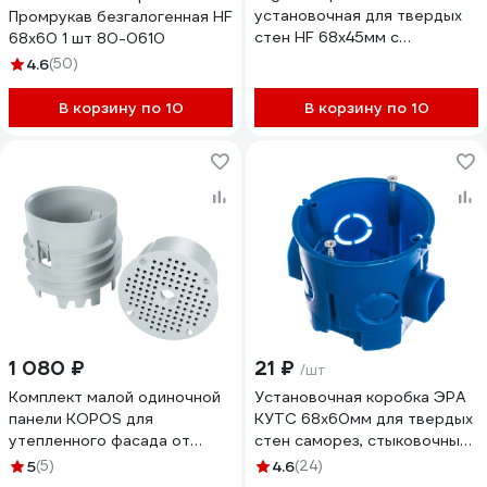
установочная для твердых
Промрукав безгалогенная HF
стен HF 68x45мм с
68х60 1 шт 80-0610
саморезами, 1 шт, IP30, синяя
4.6
(50)
44662GI
В корзину по 10
В корзину по 10
1 080 ₽
21 ₽
/шт
Комплект малой одиночной
Установочная коробка ЭРА
панели KOPOS для
КУТС 68х60мм для твердых
утепленного фасада от
стен саморез, стыковочные
80мм MDFZ 80 (KB) MDFZ
узлы, синяя IP20 Б0039187
5
(5)
4.6
(24)
80_KB