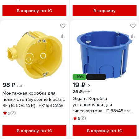
лапки, IP30 TDM ELECTRIC
SQ1403-2002
В корзину по 10
В корзину
-19%
-39%
19 ₽
98 ₽
/шт
25 ₽
31 ₽
Монтажная коробка для
Gigant Коробка
полых стен Systeme Electric
установочная для
SE (14 504 14 R) LEX1450414R
гипсокартона HF 68x45мм с
5
(2)
металл.лапками, 1 шт, IP20,
5
(2)
синяя 44663GI
В корзину по 10
В корзину по 10