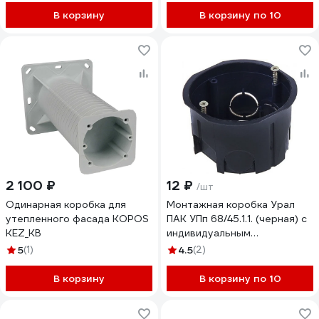
В корзину
В корзину по 10
2 100 ₽
12 ₽
/шт
Одинарная коробка для
Монтажная коробка Урал
утепленного фасада KOPOS
ПАК УПп 68/45.1.1. (черная) с
KEZ_KB
индивидуальным
штрихкодом (200) шт
5
(1)
4.5
(2)
КУ-50232168-200-i
В корзину
В корзину по 10