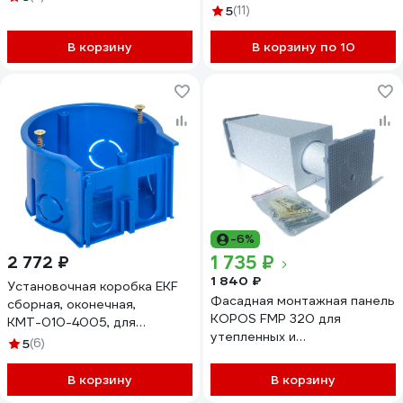
(KB) KEFZ 80_KB
5
(11)
В корзину
В корзину по 10
-6%
1 735 ₽
2 772 ₽
1 840 ₽
Установочная коробка EKF
Фасадная монтажная панель
сборная, оконечная,
KOPOS FMP 320 для
КМТ-010-4005, для
утепленных и
твердых стен, 71х45 plc-
5
(6)
вентилируемых фасадов
kmt-010-4005-r
120x120x320 мм FMP-320
В корзину
В корзину