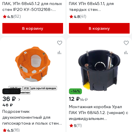
ПАК, УПп 68х45.1.2 для полых
ПАК УПп 68х45.1.1, для
стен IP20 КУ-50132168-
твердых стен
200-i
индивидуальный штрихкод
4.5
(62)
4.8
(41)
IP20 КУ-50031068-200-i
В корзину
В корзину
-22%
-14%
36 ₽
12 ₽
14 ₽
46 ₽
Монтажная коробка Урал
Подрозетник
ПАК УПп 68/45.1.2. (черная) с
двухкомпонентный для
индивидуальным
гипсокартона и полых стен
штрихкодом, (200)
5
(11)
СП D68х50 мм, саморезы, пл.
4.5
(16)
КУ-50332168-200-i