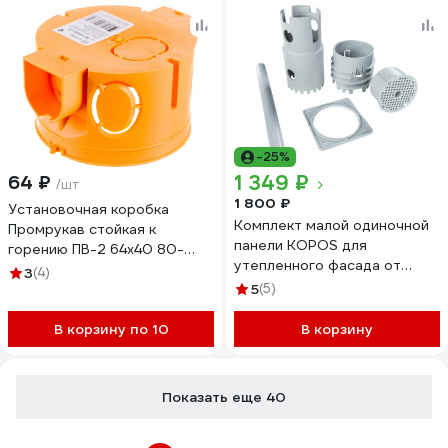
-25%
1 349 ₽
64 ₽
/шт
1 800 ₽
Установочная коробка
Комплект малой одиночной
Промрукав стойкая к
панели KOPOS для
горению ПВ-2 64х40 80-
утепленного фасада от
0500-2С
3
(4)
80мм со сверлом MDFZ
5
(5)
80/VDZ (KB) MDFZ
80/VDZ_KB
В корзину по 10
В корзину
Показать еще 40