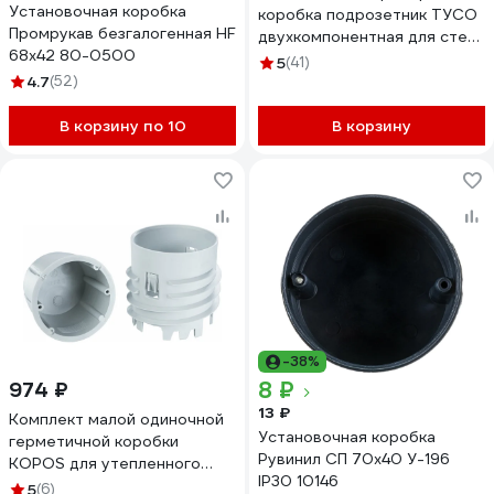
Установочная коробка
коробка подрозетник ТУСО
Промрукав безгалогенная HF
двухкомпонентная для стен
68х42 80-0500
из гипсокартона и бетона
5
(41)
безгалогенная с
4.7
(52)
пластиковыми лапками D72
мм H65 мм 10 штук Рувинил
В корзину по 10
В корзину
10179(10)
-38%
8 ₽
974 ₽
13 ₽
Комплект малой одиночной
Установочная коробка
герметичной коробки
Рувинил СП 70х40 У-196
KOPOS для утепленного
IP30 10146
фасада от 80мм KEFZ 80
5
(6)