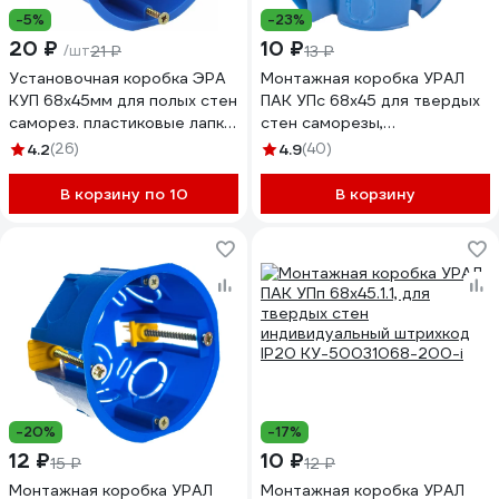
-5%
-23%
20 ₽
10 ₽
/шт
21 ₽
13 ₽
Установочная коробка ЭРА
Монтажная коробка УРАЛ
КУП 68х45мм для полых стен
ПАК УПс 68х45 для твердых
саморез. пластиковые лапки
стен саморезы,
синяя IP30 Б0037430
индивидуальный штрихкод
4.2
(26)
4.9
(40)
IP20 КУ-50033068-200-i
В корзину по 10
В корзину
-20%
-17%
12 ₽
10 ₽
15 ₽
12 ₽
Монтажная коробка УРАЛ
Монтажная коробка УРАЛ