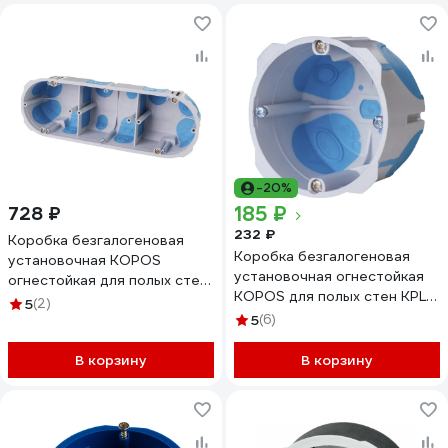
-20%
185 ₽
728 ₽
232 ₽
Коробка безгалогеновая
Коробка безгалогеновая
установочная KOPOS
установочная огнестойкая
огнестойкая для полых стен
KOPOS для полых стен KPL
KPL 64-50 / 3LD (NA)
5
(2)
64-50 / LD (NA) D68x50мм
68x209x50мм KPL 64-
5
(6)
KPL 64-50/LD HF_KA
50/3LD HF_KA
В корзину
В корзину