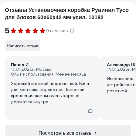
Отзывы Установочная коробка Рувинил Тусо
для блоков 60x60x42 мм усил. 10182
5
9 отзывов
Написать отзыв
Павел И.
Александр Ш
17.01.2026
г. Москва
14.01.2025
г. 
Опыт использования: Менее месяца
Использовал 
Хороший крепкий подрозеткий. Взял
устройства п
для монтажа подсветки. Лепестки
розеткой.
крепления лампы очень хорошо
держатся внутри
Посмотреть все отзывы