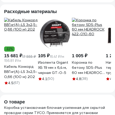
300008
141x70x45 с
212х
саморезами
само
Расходные материалы
UKT20-141-070-
UKT3
045
045
-11%
15 681 ₽
105 ₽
1 005 ₽
1 21
17 555 ₽
16.41 ₽/м
156.81 ₽/м
Изолента Gigant
Коронка по
Набо
Кабель Конкорд
ХБ 19 мм х 6,4 м,
бетону SDS-Plus
терм
ВВГнг(А)-LS 3х2,5-
черная GT-0-5
60 мм HEADROCK
труб
0,66 (100 м) 202
422-010-60
типо
(50)
(38)
4.1
4.8
4.9
(67)
длин
4.5
120ш
-203
О товаре
Коробка установочная блочная усиленная для скрытой
проводки серии ТУСО. Применяется для установки