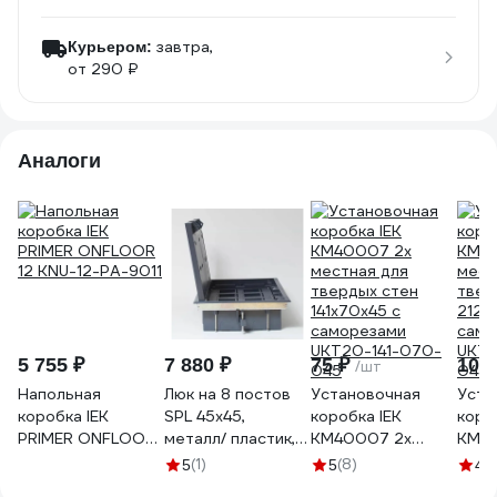
завтра,
Курьером:
от 290 ₽
Аналоги
5 755 ₽
7 880 ₽
75 ₽
100
/шт
Напольная
Люк на 8 постов
Установочная
Уста
коробка IEK
SPL 45x45,
коробка IEK
коро
PRIMER ONFLOOR
металл/ пластик, с
КМ40007 2х
КМ40
12 KNU-12-PA-9011
пластиковой
местная для
мест
(1)
(8)
5
5
4.6
коробкой, IP40
твердых стен
твер