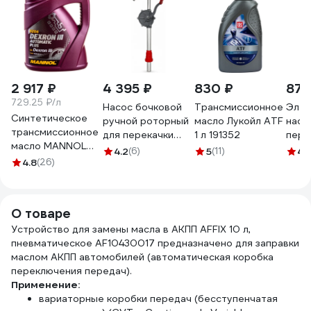
2 917 ₽
4 395 ₽
830 ₽
873
729.25 ₽/л
Насос бочковой
Трансмиссионное
Элек
Синтетическое
ручной роторный
масло Лукойл ATF
насо
трансмиссионное
для перекачки
1 л 191352
пере
масло MANNOL
бензина JS-32
жидк
4.2
(6)
5
(11)
4.1
DEXRON III
4.8
(26)
Petroll 9003
Chem
AUTOMATIC PLUS
FLUI
4 л 1356
LMF8
О товаре
Устройство для замены масла в АКПП AFFIX 10 л,
пневматическое AF10430017 предназначено для заправки
маслом АКПП автомобилей (автоматическая коробка
переключения передач).
Применение:
вариаторные коробки передач (бесступенчатая