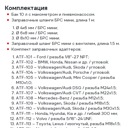
Комплектация
Бак 10 л с манометром и пневмонасосом.
Заправочные шланги БРС мини, длина 1 м:
Ø 4х6 мм / БРС мини;
Ø 6х8 мм / БРС мини;
Ø 8х10 мм / БРС мини.
Заправочный шланг БРС мини с вентилем, длина 1.5 м.
Комплект заправочных адаптеров:
ATF-101 – Ford / резьба 1/8"-27 NPT;
ATF-102 – BMW, Honda, Nissan и др. / угловой;
ATF-103 – Volkswagen/Audi, Skoda / угловой;
ATF-104 – Volkswagen/Audi, Porsche / угловой;
ATF-105 – Volkswagen/Audi, Mini Cooper / резьба
M10х1.0;
ATF-106 – Volkswagen/Audi DSG / резьба M24х1.5;
ATF-107 – Volkswagen/Audi CVT / резьба M22х1.5;
ATF-108 – Mercedes-Benz / резьба M12х1.5;
ATF-109 – Volkswagen, Skoda / резьба M18х1.5;
ATF-110 – Volkswagen/Audi, Skoda / резьба M30х1.5;
ATF-111 – Honda, Hyundai, Kia и др. / гибкий 300 мм;
ATF-112 – Volvo / резьба 5/16"-24 UNF;
ATF-113 – Toyota, Lexus / изогнутый, резьба M18х1.5;