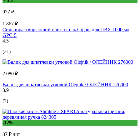
-48%
977 ₽
1 867 ₽
Сильнорастворяющий очиститель Gigant для ПВХ 1000 мл
GPC-5
4.5
(21)
2 080 ₽
Валик для шпатлевки угловой Olejnik / ОЛЕЙНИК 276000
3.9
(7)
-12%
37 ₽
/шт