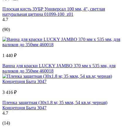
Плоская кисть ЗУБР Универсал 100 мм, 4", светлая
натуральная щетина 01099-100_z01
4.7
(90)
1 440 ₽
Ванна для краски LUCKY JAMBO 370 мм х 535 мм, для
валиков до 350мм 460018
3 416 ₽
Пленка защитная (30х1.8 м; 35 мкм, 54 кв.м; черная)
Концепция Быта 3047
4.7
(14)