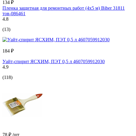
134 ₽
Пленка защитная для ремонтных работ (4х5 м) Biber 31811
тов-086461
4.8
(13)
184 ₽
Уайт-спирит ЯСХИМ, ПЭТ 0,5 л 4607059912030
4.9
(118)
78 ₽
/шт