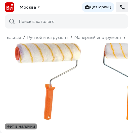
Москва
Для юрлиц
Поиск в каталоге
Главная
/
Ручной инструмент
/
Малярный инструмент
/
Ва
Нет в наличии