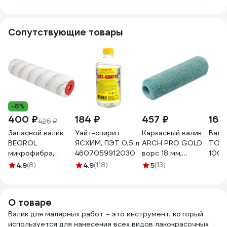
Сопутствующие товары
-6%
400 ₽
184 ₽
457 ₽
165
426 ₽
Запасной валик
Уайт-спирит
Каркасный валик
Вали
BEOROL
ЯСХИМ, ПЭТ 0,5 л
ARCH PRO GOLD
TOLS
микрофибра,
4607059912030
ворс 18 мм,
100 м
Натур D45, 250
микрофибра 25
мм, 
4.9
(8)
4.9
(118)
5
(13)
мм, ворс 11 мм,
см/38 мм 275125
поли
бюгель 8 мм
ручк
40629
400
О товаре
Валик для малярных работ – это инструмент, который
используется для нанесения всех видов лакокрасочных