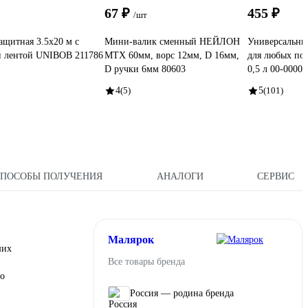
67 ₽
455 ₽
/шт
ащитная 3.5х20 м с
Мини-валик сменный НЕЙЛОН
Универсальны
й лентой UNIBOB 211786
MTX 60мм, ворс 12мм, D 16мм,
для любых пов
D ручки 6мм 80603
0,5 л 00-0000
4
(5)
5
(101)
СПОСОБЫ ПОЛУЧЕНИЯ
АНАЛОГИ
СЕРВИС
Малярок
ших
Все товары бренда
го
Россия — родина бренда