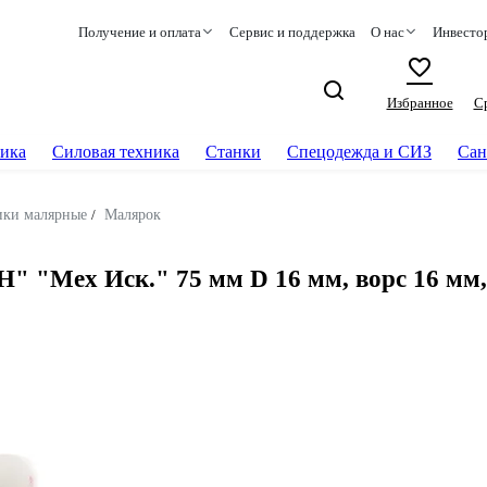
Получение и оплата
Сервис и поддержка
О нас
Инвесто
Избранное
С
ика
Силовая техника
Станки
Спецодежда и СИЗ
Сан
ики малярные
/
Малярок
 Иск." 75 мм D 16 мм, ворс 16 мм, плот