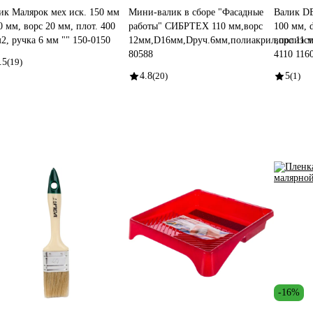
ик Малярок мех иск. 150 мм
Мини-валик в сборе "Фасадные
Валик D
0 мм, ворс 20 мм, плот. 400
работы" СИБРТЕХ 110 мм,ворс
100 мм, 
м2, ручка 6 мм "" 150-0150
12мм,D16мм,Dруч.6мм,полиакрил,полиэст
ворс 11 
80588
4110 116
.5
(19)
4.8
(20)
5
(1)
-16%