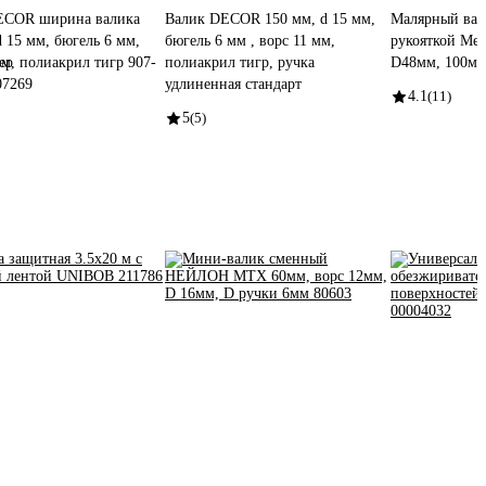
ECOR ширина валика
Валик DECOR 150 мм, d 15 мм,
Малярный вал
d 15 мм, бюгель 6 мм,
бюгель 6 мм , ворс 11 мм,
рукояткой Мех
ер
мм, полиакрил тигр 907-
полиакрил тигр, ручка
D48мм, 100мм
07269
удлиненная стандарт
4.1
(11)
5
(5)