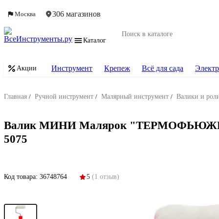
306 магазинов
Москва
Каталог
Инструмент
Крепеж
Всё для сада
Электр
Акции
Главная
/
Ручной инструмент
/
Малярный инструмент
/
Валики и рол
Валик МИНИ Малярок "ТЕРМОФЬЮЖН" "Мех
5075
Код товара:
36748764
5
(1 отзыв)