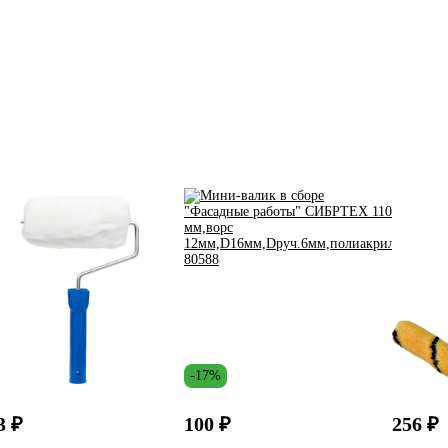
-17%
3 ₽
100 ₽
256 ₽