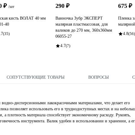
0 ₽
290 ₽
675 ₽
/шт
ская кисть ВОЛАТ 40 мм
Ванночка Зубр ЭКСПЕРТ
Пленка з
01-40
малярная пластмассовая, для
малярно
валиков до 270 мм, 360x360мм
.7
(35)
4.8
(56)
06055-27
4.7
(7)
СОПУТСТВУЮЩИЕ ТОВАРЫ
ВОПРОСЫ
и водно-дисперсионными лакокрасочными материалами, что делает его
ика позволяет использовать его в труднодоступных местах и на неболь
и, а плотность материала способствует экономичному расходу. Рукоять,
говечность инструмента. Валик удобен в использовании и хранении, а е