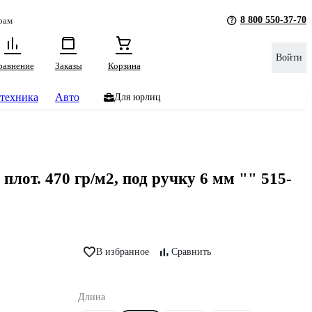
8 800 550-37-70
рам
Войти
равнение
Заказы
Корзина
техника
Авто
Для юрлиц
. 470 гр/м2, под ручку 6 мм "" 515-
В избранное
Сравнить
Длина