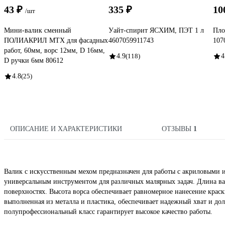
43 ₽
335 ₽
10
/шт
Мини-валик сменный
Уайт-спирит ЯСХИМ, ПЭТ 1 л
Пло
ПОЛИАКРИЛ MTX для фасадных
4607059911743
107
работ, 60мм, ворс 12мм, D 16мм,
4.9
(118)
4
D ручки 6мм 80612
4.8
(25)
ОПИСАНИЕ И ХАРАКТЕРИСТИКИ
ОТЗЫВЫ
1
Валик с искусственным мехом предназначен для работы с акриловыми 
универсальным инструментом для различных малярных задач. Длина вал
поверхностях. Высота ворса обеспечивает равномерное нанесение краск
выполненная из металла и пластика, обеспечивает надежный хват и дол
полупрофессиональный класс гарантирует высокое качество работы.