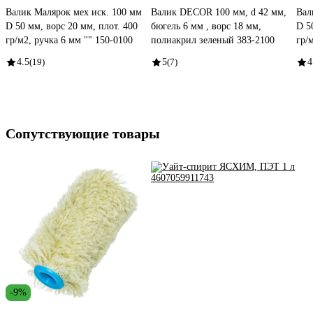
Валик Малярок мех иск. 100 мм
Валик DECOR 100 мм, d 42 мм,
Вал
D 50 мм, ворс 20 мм, плот. 400
бюгель 6 мм , ворс 18 мм,
D 5
гр/м2, ручка 6 мм "" 150-0100
полиакрил зеленый 383-2100
гр/
4.5
(19)
5
(7)
4
Сопутствующие товары
-9%