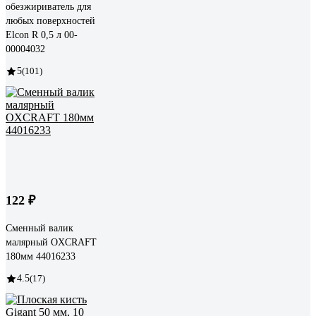
обезжириватель для
любых поверхностей
Elcon R 0,5 л 00-
00004032
5
(101)
122 ₽
Сменный валик
малярный OXCRAFT
180мм 44016233
4.5
(17)