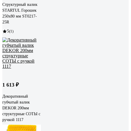
Структурный валик
STARTUL Горошек
250x80 мм ST0217-
25R
5
(1)
1 613 ₽
Декоративный
губчатый валик
DEKOR 200мм
структурные СОТЫ с
ручкой 1117