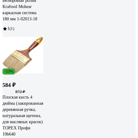
Велюровый ролик
Kraftool Mohear
каркасная система
180 мм 1-02013-18
1
(1)
-33%
584 ₽
872 ₽
Плоская кисть 4
дюйма (лакированная
деревянная ручка,
натуральная щетина,
для масляных красок)
TOPEX Профи
19b640