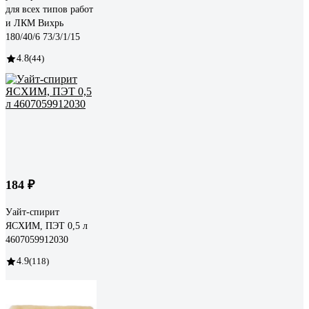
для всех типов работ
и ЛКМ Вихрь
180/40/6 73/3/1/15
4.8
(44)
184 ₽
Уайт-спирит
ЯСХИМ, ПЭТ 0,5 л
4607059912030
4.9
(118)