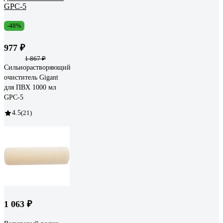
-48%
977 ₽
1 867 ₽
Сильнорастворяющий
очиститель Gigant
для ПВХ 1000 мл
GPC-5
4.5
(21)
1 063 ₽