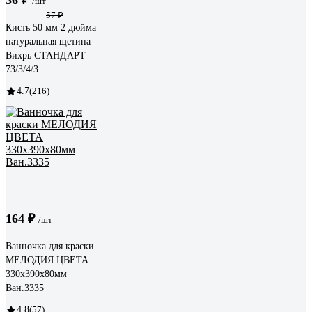
/шт
57 ₽
Кисть 50 мм 2 дюйма
натуральная щетина
Вихрь СТАНДАРТ
73/3/4/3
4.7
(216)
164 ₽
/шт
Ванночка для краски
МЕЛОДИЯ ЦВЕТА
330х390х80мм
Ван.3335
4.8
(57)