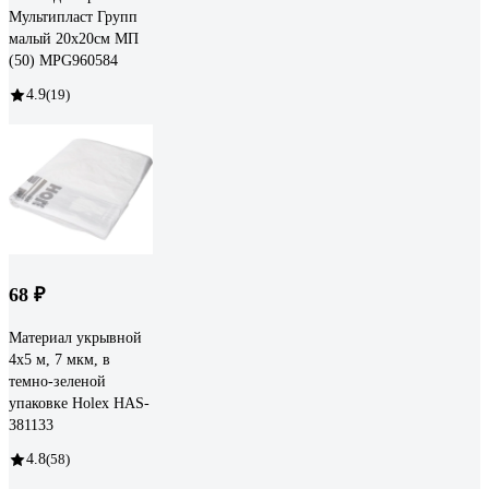
Мультипласт Групп
малый 20х20см МП
(50) MPG960584
4.9
(19)
68 ₽
Материал укрывной
4х5 м, 7 мкм, в
темно-зеленой
упаковке Holex HAS-
381133
4.8
(58)