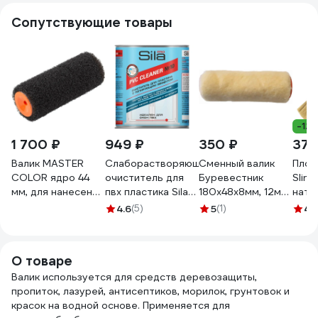
Сопутствующие товары
-12
1 700 ₽
949 ₽
350 ₽
37 
Валик MASTER
Слаборастворяющий
Сменный валик
Плос
COLOR ядро 44
очиститель для
Буревестник
Slim
мм, для нанесения
пвх пластика Sila
180х48х8мм, 12мм,
нату
шпатлевок,
pro pvc cleaner
искусственный
щети
4.6
(5)
5
(1)
4.
нейлон, ворс 16
№10 1000мл PRO
мех, полиэстер
дере
мм, под 8 мм
№10 SILA PRO
207
8243
бюгель, 180 мм
№10_6
О товаре
30-0735
Валик используется для средств деревозащиты,
пропиток, лазурей, антисептиков, морилок, грунтовок и
красок на водной основе. Применяется для