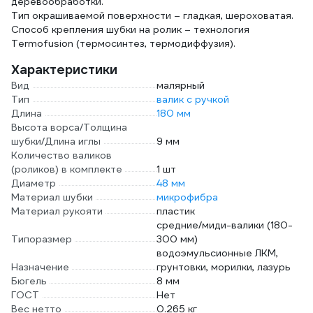
деревообработки.
Тип окрашиваемой поверхности – гладкая, шероховатая.
Способ крепления шубки на ролик – технология
Termofusion (термосинтез, термодиффузия).
Характеристики
Вид
малярный
Тип
валик с ручкой
Длина
180 мм
Высота ворса/Толщина
шубки/Длина иглы
9 мм
Количество валиков
(роликов) в комплекте
1 шт
Диаметр
48 мм
Материал шубки
микрофибра
Материал рукояти
пластик
средние/миди-валики (180-
Типоразмер
300 мм)
водоэмульсионные ЛКМ,
Назначение
грунтовки, морилки, лазурь
Бюгель
8 мм
ГОСТ
Нет
Вес нетто
0.265 кг