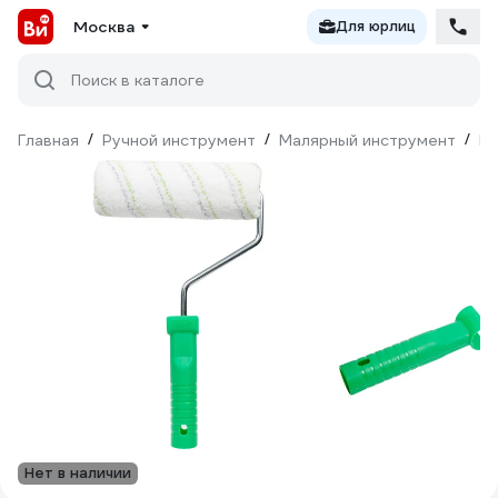
Москва
Для юрлиц
Поиск в каталоге
Главная
/
Ручной инструмент
/
Малярный инструмент
/
Ва
Нет в наличии