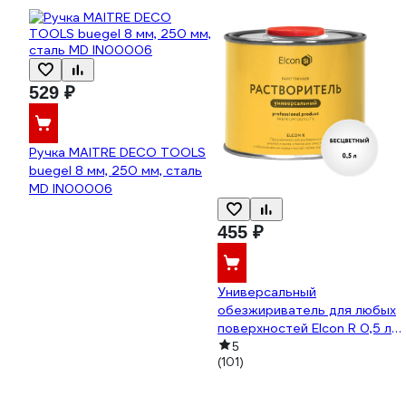
529 ₽
Ручка MAITRE DECO TOOLS
buegel 8 мм, 250 мм, сталь
MD IN00006
455 ₽
Универсальный
обезжириватель для любых
поверхностей Elcon R 0,5 л
00-00004032
5
(101)