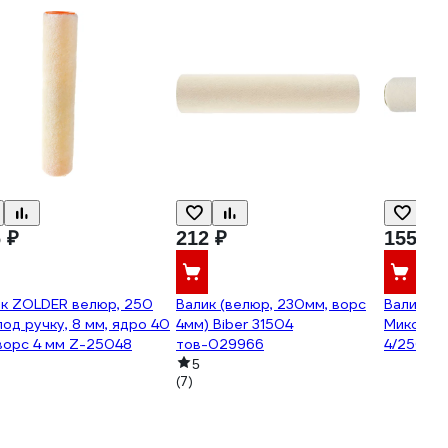
 ₽
212 ₽
155 ₽
ик ZOLDER велюр, 250
Валик (велюр, 230мм, ворс
Валик см
под ручку, 8 мм, ядро 40
4мм) Biber 31504
Микс-Ст
ворс 4 мм Z-25048
тов-029966
4/250/40
ЛА-0000
5
(7)