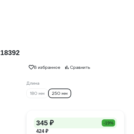
818392
В избранное
Сравнить
Длина
180 мм
250 мм
345 ₽
-19%
424 ₽