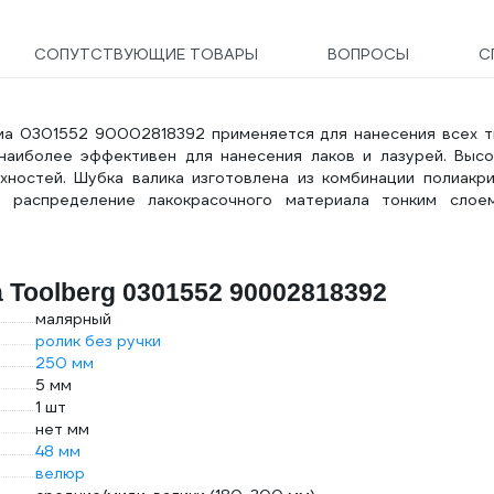
СОПУТСТВУЮЩИЕ ТОВАРЫ
ВОПРОСЫ
С
ма 0301552 90002818392 применяется для нанесения всех т
наиболее эффективен для нанесения лаков и лазурей. Высо
хностей. Шубка валика изготовлена из комбинации полиакри
е распределение лакокрасочного материала тонким слое
 Toolberg 0301552 90002818392
малярный
ролик без ручки
250 мм
5 мм
1 шт
нет мм
48 мм
велюр