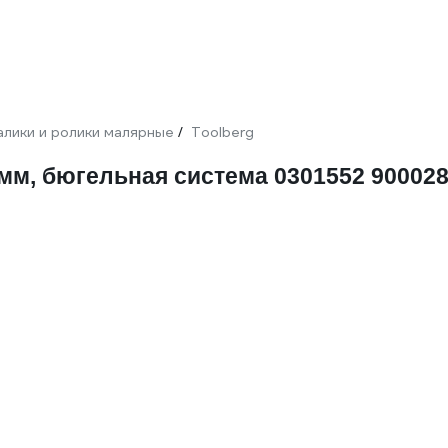
алики и ролики малярные
Toolberg
/
м, бюгельная система 0301552 90002