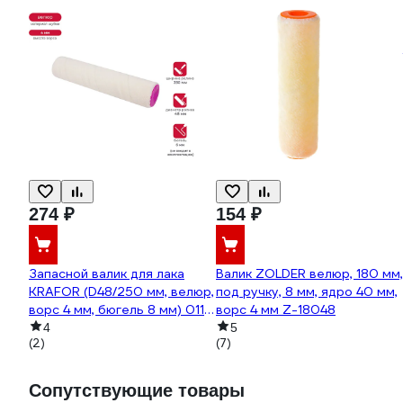
274 ₽
154 ₽
Запасной валик для лака
Валик ZOLDER велюр, 180 мм,
KRAFOR (D48/250 мм, велюр,
под ручку, 8 мм, ядро 40 мм,
ворс 4 мм, бюгель 8 мм) 011-
ворс 4 мм Z-18048
0250 53606
4
5
(2)
(7)
Сопутствующие товары