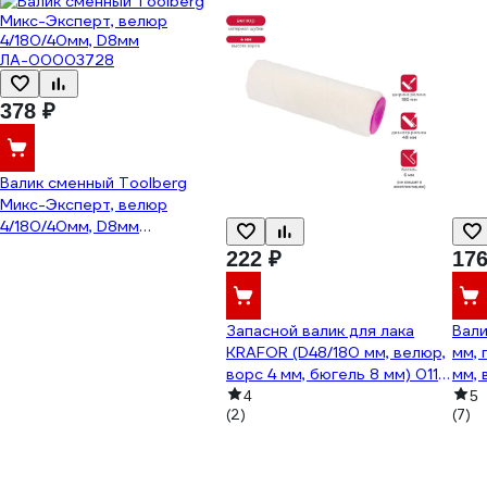
378 ₽
Валик сменный Toolberg
Микс-Эксперт, велюр
4/180/40мм, D8мм
ЛА-00003728
222 ₽
176
Запасной валик для лака
Вал
KRAFOR (D48/180 мм, велюр,
мм, 
ворс 4 мм, бюгель 8 мм) 011-
мм, 
0180 53605
4
5
(2)
(7)