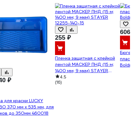
606 ₽
255 ₽
Бюгель д
Пленка защитная с клейкой
пластма
лентой МАСКЕР ПНД (15 м;
Boldrini 
1400 мм; 9 мкм) STAYER
12255-140-15
4.5
40 ₽
(16)
а для краски LUCKY
O 370 мм х 535 мм, для
иков до 350мм 460018