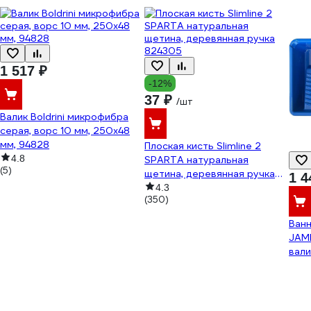
1 517 ₽
-12%
37 ₽
/шт
Валик Boldrini микрофибра
серая, ворс 10 мм, 250х48
мм, 94828
Плоская кисть Slimline 2
4.8
SPARTA натуральная
(5)
щетина, деревянная ручка
1 4
824305
4.3
(350)
Ванн
JAMB
вал