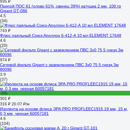
935 ₽
Припой ПОС 61 (олово 61%, свинец 39%) катушка 2 мм, 100 гр
Gigant GT-086
4.5
(34)
743 ₽
Флюс паяльный Союз-Аполлон 6-412-А 10 мл ELEMENT 17648
4.6
(20)
974 ₽
Сетевой фильтр Gigant с заземлением ПВС 3x0,75 5 гнезд 3м
80096
3.9
(37)
-5%
301 ₽
316 ₽
20.07 ₽/м
Изолента на основе флиса ЭРА PRO PROFLEEC1915 19 мм, 15 м,
0,3 мм, черная Б0057181
4.6
(104)