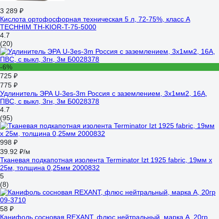
3 289 ₽
Кислота ортофосфорная техническая 5 л, 72-75%, класс А
TECHHIM TH-KIOR-T-75-5000
4.7
(20)
-6%
725 ₽
775 ₽
Удлинитель ЭРА U-3es-3m Россия с заземлением, 3x1мм2, 16A,
ПВС, с выкл, 3гн, 3м Б0028378
4.7
(95)
998 ₽
39.92 ₽/м
Тканевая подкапотная изолента Terminator Izt 1925 fabric, 19мм х
25м, толщина 0,25мм 2000832
5
(8)
58 ₽
Канифоль сосновая REXANT, флюс нейтральный, марка А, 20гр