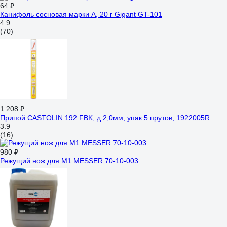
64 ₽
Канифоль сосновая марки А, 20 г Gigant GT-101
4.9
(70)
1 208 ₽
Припой CASTOLIN 192 FBK, д.2,0мм, упак.5 прутов, 1922005R
3.9
(16)
980 ₽
Режущий нож для M1 MESSER 70-10-003