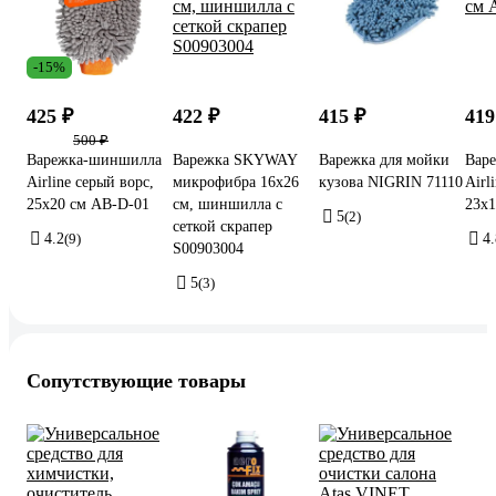
-15%
425 ₽
422 ₽
415 ₽
419
500 ₽
Варежка-шиншилла
Варежка SKYWAY
Варежка для мойки
Вар
Airline серый ворс,
микрофибра 16х26
кузова NIGRIN 71110
Airl
25х20 см AB-D-01
см, шиншилла с
23х
5
(2)
сеткой скрапер
4.2
(9)
4.
S00903004
5
(3)
Сопутствующие товары