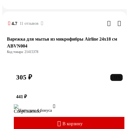
4.7
11 отзывов
Варежка для мытья из микрофибры Airline 24х18 см
ABVN004
Код товара: 21415378
305 ₽
-31%
441 ₽
Начислим 4 бонуса
В корзину