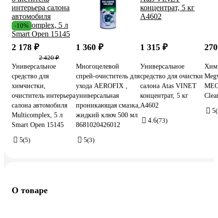
-10%
2 178 ₽
1 360 ₽
1 315 ₽
270
2 420 ₽
Универсальное
Многоцелевой
Универсальное
Химч
средство для
спрей-очиститель для
средство для очистки
Megv
химчистки,
ухода AEROFIX ,
салона Atas VINET
MEG
очиститель интерьера
универсальная
концентрат, 5 кг
Clea
салона автомобиля
проникающая смазка,
A4602
5
Multicomplex, 5 л
жидкий ключ 500 мл
4.6
(73)
Smart Open 15145
8681020426012
5
(5)
5
(3)
О товаре