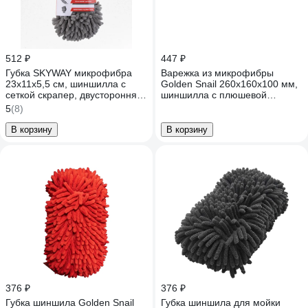
512 ₽
447 ₽
Губка SKYWAY микрофибра
Варежка из микрофибры
23х11х5,5 см, шиншилла с
Golden Snail 260х160х100 мм,
сеткой скрапер, двусторонняя
шиншилла с плюшевой
S00902006
поверхностью, голубая
5
(8)
GS0474/SB
В корзину
В корзину
376 ₽
376 ₽
Губка шиншила Golden Snail
Губка шиншила для мойки