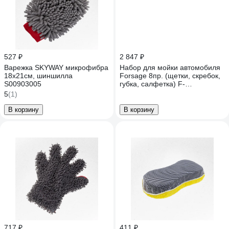
527 ₽
2 847 ₽
Варежка SKYWAY микрофибра
Набор для мойки автомобиля
18х21см, шиншилла
Forsage 8пр. (щетки, скребок,
S00903005
губка, салфетка) F-
CWK5231(58903)
5
(1)
В корзину
В корзину
717 ₽
411 ₽