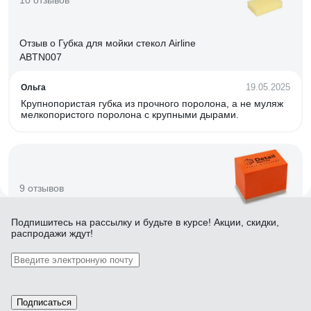
10 отзывов
Отзыв о Губка для мойки стекол Airline
ABTN007
19.05.2025
Ольга
Крупнопористая губка из прочного поролона, а не муляж
мелкопористого поролона с крупными дырами.
9 отзывов
Подпишитесь
на рассылку
и будьте в курсе! Акции, скидки,
Отзыв о Аппликатор для ручной чистки стекла
распродажи ждут!
и хрома Detail DT-0176
19.09.2023
Антон .
Удобная. Стекло чистит хорошо.
Подписаться