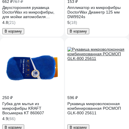
662 ₽
767 ₽
153 ₽
Двухсторонняя рукавица
Аппликатор из микрофибры
DoctorWax из микрофибры,
DoctorWax Диаметр 125 мм
для мойки автомобиля
DW9924s
DW8604s
4.8
(21)
5
(18)
В корзину
В корзину
250 ₽
596 ₽
Губка для мытья из
Рукавица микроволоконная
микрофибры KRAFT
комбинированная РОСМОП
Восьмерка KT 860607
GLK-800 25611
4.9
(66)
В корзину
В корзину