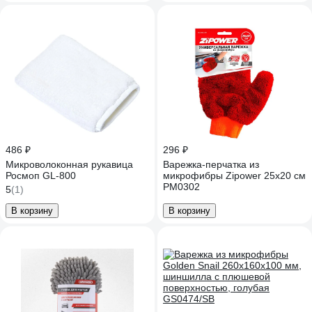
486 ₽
296 ₽
Микроволоконная рукавица
Варежка-перчатка из
Росмоп GL-800
микрофибры Zipower 25х20 см
PM0302
5
(1)
В корзину
В корзину