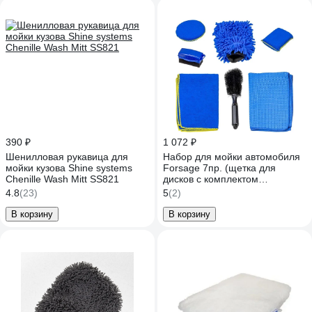
390 ₽
1 072 ₽
Шенилловая рукавица для
Набор для мойки автомобиля
мойки кузова Shine systems
Forsage 7пр. (щетка для
Chenille Wash Mitt SS821
дисков с комплектом
полотенец и губок) F-
4.8
(23)
5
(2)
CWK5238(58905)
В корзину
В корзину