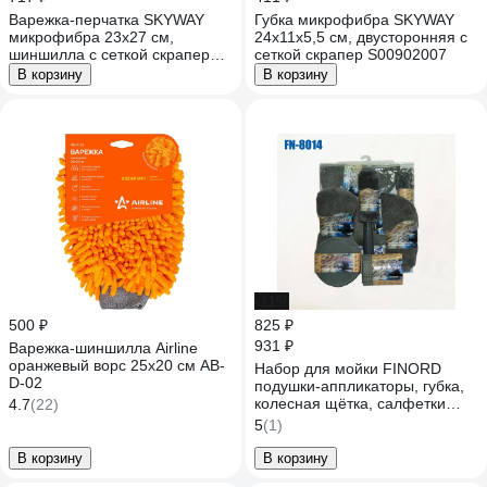
Варежка-перчатка SKYWAY
Губка микрофибра SKYWAY
микрофибра 23х27 см,
24х11х5,5 см, двусторонняя с
шиншилла с сеткой скрапер
сеткой скрапер S00902007
S00903002
В корзину
В корзину
-11%
500 ₽
825 ₽
931 ₽
Варежка-шиншилла Airline
оранжевый ворс 25х20 см AB-
Набор для мойки FINORD
D-02
подушки-аппликаторы, губка,
колесная щётка, салфетки
4.7
(22)
40x40 см, перчатка, сумка FN-
5
(1)
8014
В корзину
В корзину