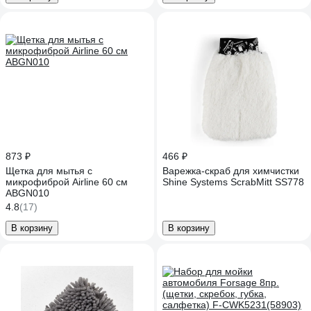
873 ₽
466 ₽
Щетка для мытья c
Варежка-скраб для химчистки
микрофиброй Airline 60 см
Shine Systems ScrabMitt SS778
ABGN010
4.8
(17)
В корзину
В корзину