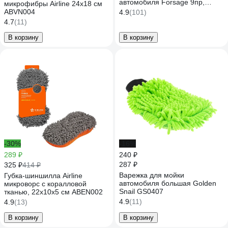
автомобиля Forsage 9пр,
микрофибры Airline 24х18 см
губка, перчатка
ABVN004
4.9
(101)
двухсторонняя, губки для
4.7
(11)
воска, салфетки, щетка для
шин F-JB9CCS(52209)
В корзину
В корзину
-30%
-16%
289 ₽
240 ₽
287 ₽
325 ₽
414 ₽
Варежка для мойки
Губка-шиншилла Airline
автомобиля большая Golden
микроворс с коралловой
Snail GS0407
тканью, 22х10х5 см ABEN002
4.9
(11)
4.9
(13)
В корзину
В корзину