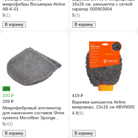
микрофибры Восьмерка Airline
16х26 см, шиншилла с сеткой
AB-K-01
скрапер S00903004
5
(1)
5
(3)
В корзину
В корзину
-4%
200 ₽
419 ₽
209 ₽
Варежка-шиншилла Airline
микроворс, 23х16 см ABVN005
Микрофибровый аппликатор
для нанесения составов Shine
4.8
(6)
systems Microfiber Sponge
SS871
5
(42)
В корзину
В корзину