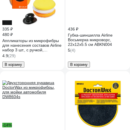
-30%
335 ₽
436 ₽
480 ₽
Губка-шиншилла Airline
Восьмерка микроворс,
Аппликаторы из микрофибры
22х12х5.5 см ABKN004
для нанесения составов Airline
набор 3 шт., с ручкой,
5
(4)
12.5х12.5 см ABPN002
4.9
(29)
В корзину
В корзину
-14%