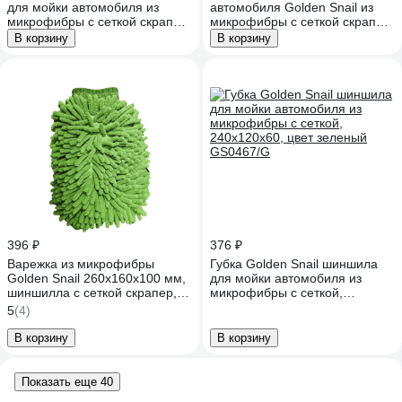
для мойки автомобиля из
автомобиля Golden Snail из
микрофибры с сеткой скрапер,
микрофибры с сеткой скрапер,
240х120х60, цвет красный
240х120х60, цвет серый
В корзину
В корзину
GS0467/R
GS0467/GR
396 ₽
376 ₽
Варежка из микрофибры
Губка Golden Snail шиншила
Golden Snail 260х160х100 мм,
для мойки автомобиля из
шиншилла с сеткой скрапер,
микрофибры с сеткой,
цает зеленый GS0407/G
240х120х60, цвет зеленый
5
(4)
GS0467/G
В корзину
В корзину
Показать еще 40