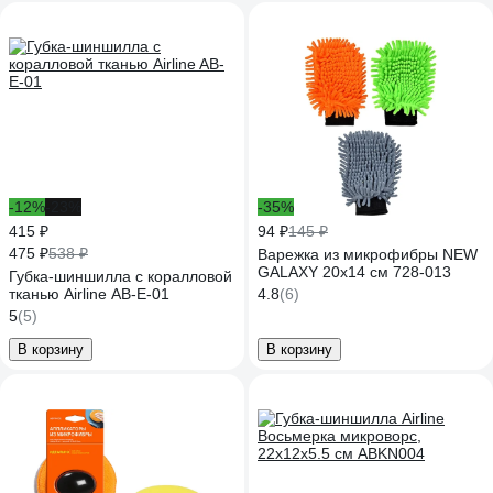
-12%
-23%
-35%
415 ₽
94 ₽
145 ₽
475 ₽
538 ₽
Варежка из микрофибры NEW
GALAXY 20x14 см 728-013
Губка-шиншилла с коралловой
тканью Airline AB-E-01
4.8
(6)
5
(5)
В корзину
В корзину