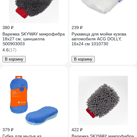
380 ₽
239 ₽
Варежка SKYWAY микрофибра
Рукавица для мойки кузова
18х27 см, шиншилла
автомобиля ACG DOLLY,
S00903003
16x24 см 1010730
4.6
(17)
В корзину
В корзину
379 ₽
422 ₽
Губка для мытья из
Варежка SKYWAY микрофибра