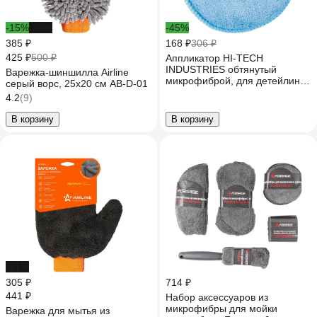
-15%
-23%
-45%
385 ₽
168 ₽
306 ₽
425 ₽
500 ₽
Аппликатор HI-TECH
INDUSTRIES обтянутый
Варежка-шиншилла Airline
микрофиброй, для детейлинга
серый ворс, 25х20 см AB-D-01
интерьера 5M
4.2
(9)
В корзину
В корзину
-31%
305 ₽
714 ₽
441 ₽
Набор аксессуаров из
микрофибры для мойки
Варежка для мытья из