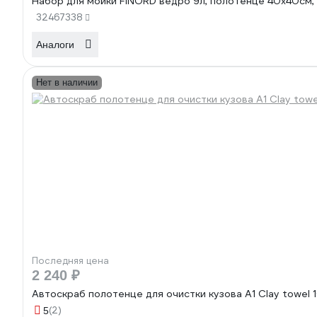
Набор для мойки FINORD ведро 9л, полотенце 40x40см, п
32467338
Аналоги
Нет в наличии
Последняя цена
2 240 ₽
Автоскраб полотенце для очистки кузова A1 Clay towel
(2)
5