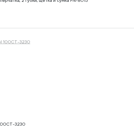
ерчатка, 2 губки, щётка и сумка FN-8015
 100CT-3230