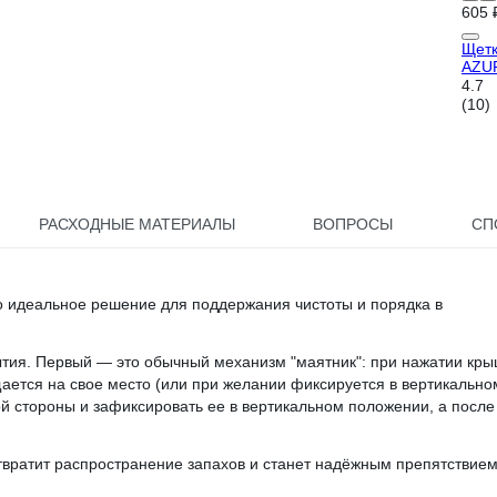
605 
Щетк
AZUR
4.7
(10)
РАСХОДНЫЕ МАТЕРИАЛЫ
ВОПРОСЫ
СП
о идеальное решение для поддержания чистоты и порядка в
тия. Первый — это обычный механизм "маятник": при нажатии кры
щается на свое место (или при желании фиксируется в вертикально
ой стороны и зафиксировать ее в вертикальном положении, а после
вратит распространение запахов и станет надёжным препятствием