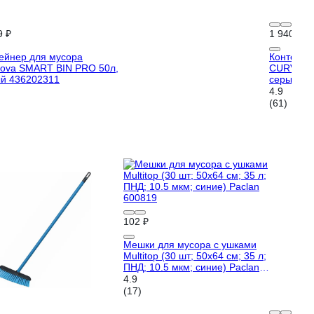
9 ₽
1 940 ₽
ейнер для мусора
Контейне
ova SMART BIN PRO 50л,
CURVER F
й 436202311
серый 25
4.9
(61)
102 ₽
Мешки для мусора с ушками
Multitop (30 шт; 50x64 см; 35 л;
ПНД; 10.5 мкм; синие) Paclan
600819
4.9
(17)