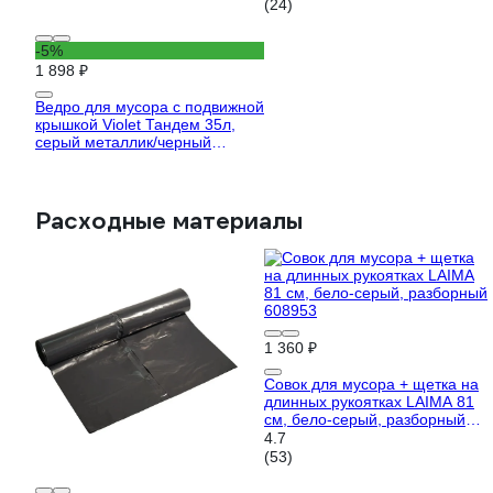
(24)
-5%
1 898 ₽
Ведро для мусора с подвижной
крышкой Violet Тандем 35л,
серый металлик/черный
843558
Расходные материалы
1 360 ₽
Совок для мусора + щетка на
длинных рукоятках LAIMA 81
см, бело-серый, разборный
608953
4.7
(53)