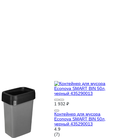
1 932 ₽
Контейнер для мусора
Econova SMART BIN 50л,
черный 435290013
4.9
(7)