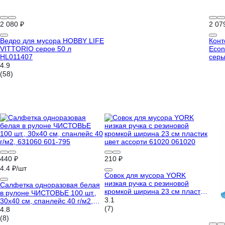
2 080 ₽
2 07
Ведро для мусора HOBBY LIFE
Конт
VITTORIO серое 50 л
Econ
HL011407
серы
4.9
(58)
440 ₽
210 ₽
4.4 ₽/шт
Совок для мусора YORK
низкая ручка с резиновой
Салфетка одноразовая белая
кромкой ширина 23 см пластик
в рулоне ЧИСТОВЬЕ 100 шт.,
цвет ассорти 61020 061020
3.1
30x40 см, спанлейс 40 г/м2,
(7)
631060 601-795
4.8
(8)