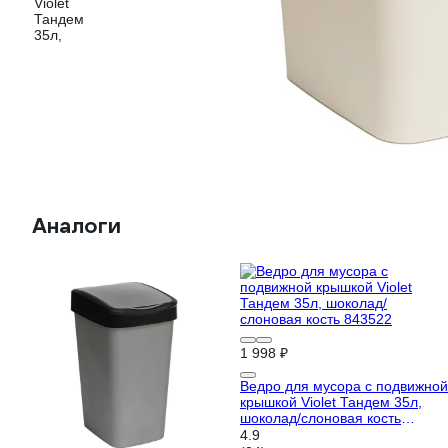
Аналоги
1 998 ₽
Ведро для мусора с подвижной
крышкой Violet Тандем 35л,
шоколад/слоновая кость
843522
4.9