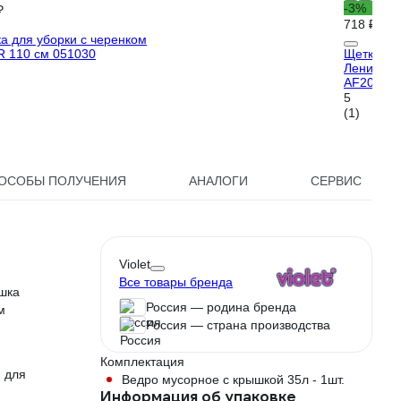
-3%
₽
718 ₽
а для уборки с черенком
 110 см 051030
Щетка + с
Ленивка с
AF201B 2
5
(1)
ОСОБЫ ПОЛУЧЕНИЯ
АНАЛОГИ
СЕРВИС
Violet
Все товары бренда
шка
Россия — родина бренда
м
Россия — страна производства
Комплектация
 для
Ведро мусорное с крышкой 35л - 1шт.
Информация об упаковке