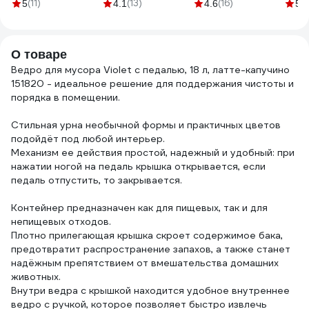
(особопрочные)
для пола + совок
01/5 5 шт., 30х30
1463
(11)
(13)
(16)
(3
5
4.1
4.6
5
60 л, 20 шт.
складной с
см 310238
6735
Stayer 39155-60
рукояткой 80 см
00 7962
О товаре
Ведро для мусора Violet с педалью, 18 л, латте-капучино
151820 - идеальное решение для поддержания чистоты и
порядка в помещении.
Стильная урна необычной формы и практичных цветов
подойдёт под любой интерьер.
Механизм ее действия простой, надежный и удобный: при
нажатии ногой на педаль крышка открывается, если
педаль отпустить, то закрывается.
Контейнер предназначен как для пищевых, так и для
непищевых отходов.
Плотно прилегающая крышка скроет содержимое бака,
предотвратит распространение запахов, а также станет
надёжным препятствием от вмешательства домашних
животных.
Внутри ведра с крышкой находится удобное внутреннее
ведро с ручкой, которое позволяет быстро извлечь