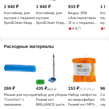
1 940 ₽
1 940 ₽
933 ₽
1 06
Контейнер для
Контейнер для
Ведро ЗПИ
Конт
мусора с педалью
мусора
«Альтернатива»
педа
Spin&Clean Квадра
Spin&Clean Step, с
12 л, с педалью,
мусо
15 л небесный
педалью и
слоновая кость
ПОЛ
(7)
(2
4.4
5
SV4061НБС
внутренним
М6805
Артл
256281
ведром, 15 л,
серы
кофейный 256280
Расходные материалы
-3%
269 ₽
435 ₽
153 ₽
967 
450 ₽
30.6 ₽/шт
Мешки для мусора
Набор для уборки
Набор салфеток
Сово
"Comfort" с
Рыжий кот
из микрофибры
Viled
завязками
BRILLIANCE щетка
Рыжий кот MFS-
серы