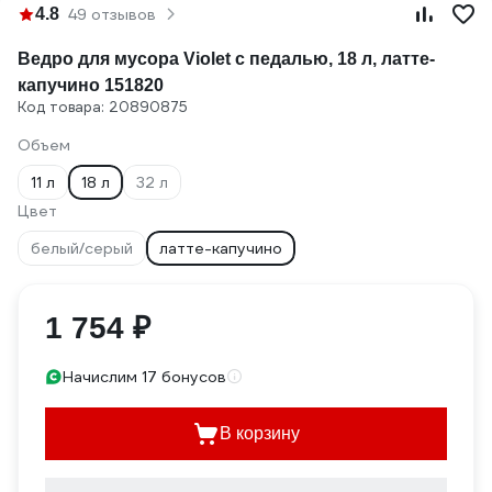
4.8
49 отзывов
Ведро для мусора Violet с педалью, 18 л, латте-
капучино 151820
Код товара: 20890875
Объем
11 л
18 л
32 л
Цвет
белый/серый
латте-капучино
1 754 ₽
Начислим 17 бонусов
В корзину