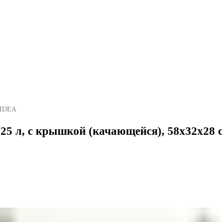
IDEA
5 л, с крышкой (качающейся), 58x32x28 с