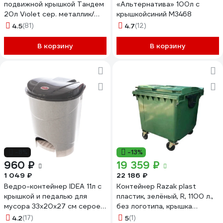
подвижной крышкой Тандем
«Альтернатива» 100л с
20л Violet сер. металлик/
крышкойсиний М3468
черный 842058
4.5
(81)
4.7
(12)
В корзину
В корзину
-8%
-13%
960 ₽
19 359 ₽
1 049 ₽
22 186 ₽
Ведро-контейнер IDEA 11л с
Контейнер Razak plast
крышкой и педалью для
пластик, зелёный, R, 1100 л.,
мусора 33х20х27 см серое
без логотипа, крышка
М2891 М 2891 Мраморный
плоская, зелёная, на колёсах
4.2
(17)
5
(1)