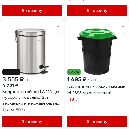
В корзину
В корзину
-25%
-32%
3 555 ₽
1 495 ₽
2 209 ₽
4 761 ₽
Бак IDEA 60 л Ярко-Зеленый
Ведро-контейнер LAIMA для
М 2393 ярко-зеленый
мусора с педалью,12 л,
5
(7)
зеркальное, нержавеющая
сталь, , 232261
4.4
(1802)
В корзину
В корзину