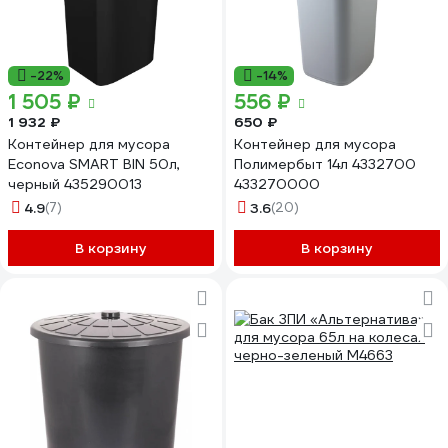
-22%
-14%
1 505 ₽
556 ₽
1 932 ₽
650 ₽
Контейнер для мусора
Контейнер для мусора
Econova SMART BIN 50л,
Полимербыт 14л 4332700
черный 435290013
433270000
4.9
(7)
3.6
(20)
В корзину
В корзину