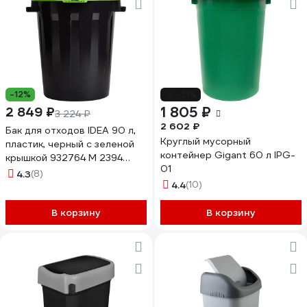
-12%
-31%
1 805 ₽
2 849 ₽
3 224 ₽
2 602 ₽
Бак для отходов IDEA 90 л,
Круглый мусорный
пластик, черный с зеленой
контейнер Gigant 60 л IPG-
крышкой 932764 М 2394
01
ярко-зеленый
4.3
(8)
4.4
(10)
В корзину
В корзину