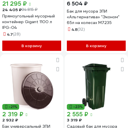
21 295 ₽
6 504 ₽
24 405 ₽
34 815 ₽
Бак для мусора ЗПИ
Прямоугольный мусорный
«Альтернатива» "Эконом"
контейнер Gigant 1100 л
65л на колесах М7235
IPG-04
4.8
(32)
4.7
(28)
В корзину
В корзину
-21%
-23%
2 319 ₽
2 555 ₽
2 932 ₽
3 319 ₽
Бак универсальный ЗПИ
Садовый бак для мусора