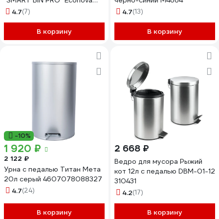
"SMART BIN PRO" Econova
черно-синий М4664
50Л (Черный) 435245813
4.7
(7)
4.7
(13)
В корзину
В корзину
-10%
1 920 ₽
2 668 ₽
2 122 ₽
Ведро для мусора Рыжий
Урна с педалью Титан Мета
кот 12л с педалью DBM-01-12
20л серый 4607078088327
310431
4.7
(24)
4.2
(17)
В корзину
В корзину