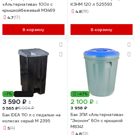
«Альтернатива» 100л с
КЗНМ 120 л 525593
крышкойбежевый М3469
4.8
(18)
4.7
(17)
В корзину
В корзину
-7%
-40%
-47%
3 590 ₽
2 100 ₽
3 958 ₽
5 565 ₽
6 004 ₽
Бак ЗПИ «Альтернатива»
Бак IDEA 110 л с педалью на
"Эконом" 60л с крышкой
колесах серый М 2395
М8341
5
(4)
4.8
(13)