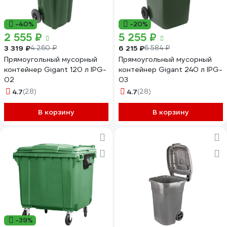
-40%
-20%
2 555 ₽
5 255 ₽
3 319 ₽
6 215 ₽
4 260 ₽
6 584 ₽
Прямоугольный мусорный
Прямоугольный мусорный
контейнер Gigant 120 л IPG-
контейнер Gigant 240 л IPG-
02
03
4.7
(28)
4.7
(28)
В корзину
В корзину
-39%