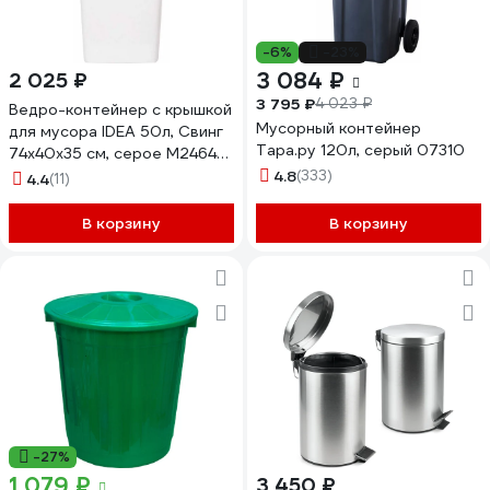
-6%
-23%
3 084 ₽
2 025 ₽
3 795 ₽
4 023 ₽
Ведро-контейнер с крышкой
Мусорный контейнер
для мусора IDEA 50л, Свинг
Тара.ру 120л, серый 07310
74х40х35 см, серое М2464
600160
4.8
(333)
4.4
(11)
В корзину
В корзину
-27%
1 079 ₽
3 450 ₽