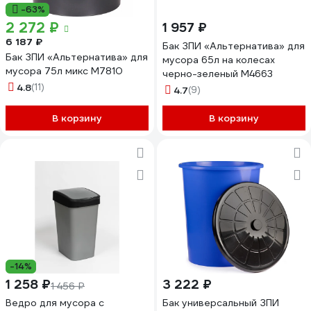
-63%
2 272 ₽
1 957 ₽
6 187 ₽
Бак ЗПИ «Альтернатива» для
Бак ЗПИ «Альтернатива» для
мусора 65л на колесах
мусора 75л микс М7810
черно-зеленый М4663
4.8
(11)
4.7
(9)
В корзину
В корзину
-14%
1 258 ₽
3 222 ₽
1 456 ₽
Ведро для мусора с
Бак универсальный ЗПИ