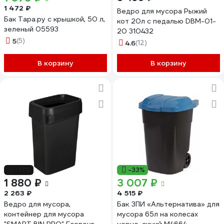
1 472 ₽
Ведро для мусора Рыжий
Бак Тара.ру с крышкой, 50 л,
кот 20л с педалью DBM-01-
зеленый 05593
20 310432
5
(5)
4.6
(12)
В корзину
В корзину
-17%
-33%
1 880 ₽
3 007 ₽
2 263 ₽
4 515 ₽
Ведро для мусора,
Бак ЗПИ «Альтернатива» для
контейнер для мусора
мусора 65л на колесах