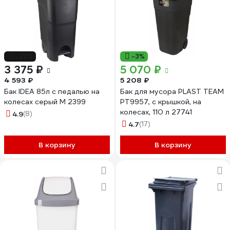
-27%
-3%
3 375 ₽
5 070 ₽
4 593 ₽
5 208 ₽
Бак IDEA 85л с педалью на
Бак для мусора PLAST TEAM
колесах серый М 2399
PT9957, с крышкой, на
колесах, 110 л 27741
4.9
(8)
4.7
(17)
В корзину
В корзину