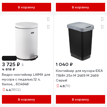
601031
1370325020397
В корзину
В корзину
-23%
3 725 ₽
1 040 ₽
4 818 ₽
Контейнер для мусора IDEA
Ведро-контейнер LAIMA для
ТВИН 25л М 2469 М 2469
мусора с педалью,12 л,
Серый
белое, , 604948
4.6
(19)
4.4
(1802)
В корзину
В корзину