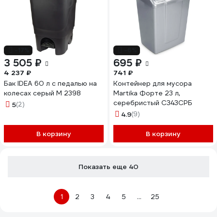
-17%
-6%
3 505 ₽
695 ₽
4 237 ₽
741 ₽
Бак IDEA 60 л с педалью на
Контейнер для мусора
колесах серый М 2398
Martika Форте 23 л,
серебристый С343СРБ
5
(2)
4.9
(9)
В корзину
В корзину
Показать еще 40
1
2
3
4
5
...
25