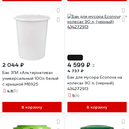
-3%
4 599 ₽
2 044 ₽
4 737 ₽
Бак ЗПИ «Альтернатива»
Бак для мусора Econova на
универсальный 100л белый
колесах 90 л, (черный)
с крышкой М6925
434272913
4.8
(5)
5
(4)
В корзину
В корзину