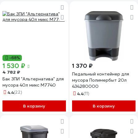
-68%
1 530 ₽
1 370 ₽
4 782 ₽
Педальный контейнер для
Бак ЗПИ "Альтернатива" для
мусора Полимербыт 20л
мусора 40л микс М7740
434280000
4.4
(22)
4.4
(11)
В корзину
В корзину