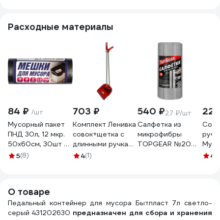
2494
Расходные материалы
84 ₽
703 ₽
540 ₽
221
/шт
27 ₽/шт
Мусорный пакет
Комплект Ленивка
Салфетка из
Сово
ПНД 30л, 12 мкр.
совок+щетка с
микрофибры
ручк
50x60см, 30шт в
длинными ручками
TOPGEAR №20
Муль
рулоне, черные
ЛЮКС - цвет
30x30 см, в
Груп
5
(8)
4
(1)
4.
ACG 1023617
КРАСНЫЙ ACG
рулоне NEW 81100
рези
1028853
MPG
О товаре
Педальный контейнер для мусора Бытпласт 7л светло-
серый 431202630
предназначен для сбора и хранения