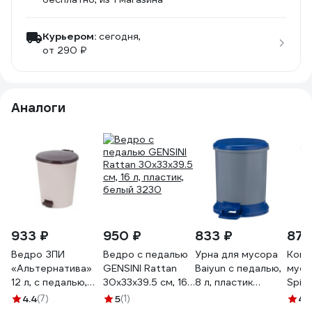
Курьером:
сегодня,
от 290 ₽
Аналоги
933 ₽
950 ₽
833 ₽
872
Ведро ЗПИ
Ведро с педалью
Урна для мусора
Конт
«Альтернатива»
GENSINI Rattan
Baiyun с педалью,
мусо
12 л, с педалью,
30x33x39.5 см, 16
8 л, пластик
Spin&
слоновая кость
л, пластик, белый
AF07022
л, ве
4.4
(7)
5
(1)
4.
М6805
3230
SV40