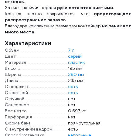
отходов.
За счет наличия педали
руки остаются чистыми.
Крышка плотно закрывается, что
предотвращает
распространение запахов.
Благодаря компактным размерам контейнер
не занимает
много места.
Характеристики
Объем
7 л
Цвет
серый
Материал
пластик
Высота
195 мм
Ширина
280 мм
Длина
235 мм
С педалью
есть
С крышкой
есть
С ручкой
нет
Сенсорное
нет
Вес нетто
0.597 кг
Перфорация
нет
Форма бака
прямоугольная
С внутренним ведром
есть
Способ установки
напольные