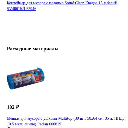
Контейнер для мусора с педалью Spin&Clean Квадра 15 л белый
SV4061БЛ 53946
Расходные материалы
102 ₽
Мешки для мусора с ушками Multitop (30 шт; 50x64 см; 35 л; ПНД;
10.5 мкм; синие) Paclan 600819