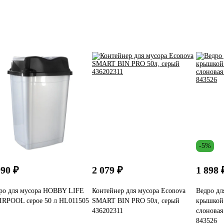
-5%
090 ₽
2 079 ₽
1 898 
ро для мусора HOBBY LIFE
Контейнер для мусора Econova
Ведро дл
RPOOL серое 50 л HL011505
SMART BIN PRO 50л, серый
крышкой 
436202311
слоновая
843526