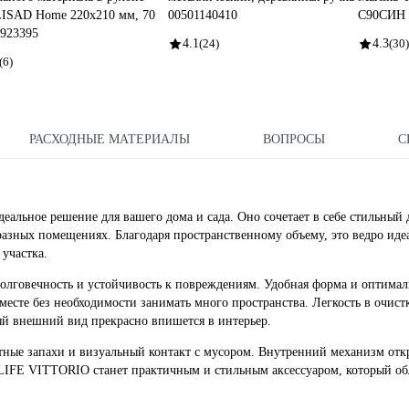
ISAD Home 220x210 мм, 70
00501140410
С90СИН
 923395
4.1
(24)
4.3
(30)
(6)
РАСХОДНЫЕ МАТЕРИАЛЫ
ВОПРОСЫ
С
деальное решение для вашего дома и сада. Оно сочетает в себе стильный
азных помещениях. Благодаря пространственному объему, это ведро иде
 участка.
 долговечность и устойчивость к повреждениям. Удобная форма и оптима
месте без необходимости занимать много пространства. Легкость в очист
ый внешний вид прекрасно впишется в интерьер.
тные запахи и визуальный контакт с мусором. Внутренний механизм от
LIFE VITTORIO станет практичным и стильным аксессуаром, который об