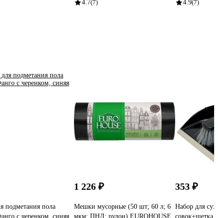
4.7
(7)
4.9
(7)
1 226 ₽
353 ₽
я подметания пола
Мешки мусорные (50 шт; 60 л; 6
Набор для сух
Фанго с черенком, синяя
мкм; ПНД; рулон) EUROHOUSE
совок+щетка,