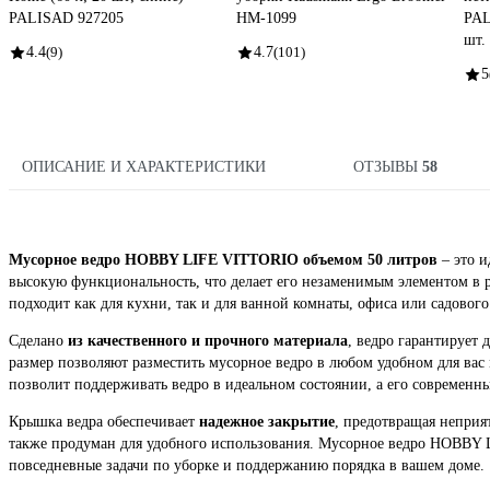
PALISAD 927205
HM-1099
PAL
шт.
4.4
(9)
4.7
(101)
5
ОПИСАНИЕ И ХАРАКТЕРИСТИКИ
ОТЗЫВЫ
58
Мусорное ведро HOBBY LIFE VITTORIO объемом 50 литров
– это и
высокую функциональность, что делает его незаменимым элементом в р
подходит как для кухни, так и для ванной комнаты, офиса или садового
Сделано
из качественного и прочного материала
, ведро гарантирует
размер позволяют разместить мусорное ведро в любом удобном для вас 
позволит поддерживать ведро в идеальном состоянии, а его современн
Крышка ведра обеспечивает
надежное закрытие
, предотвращая неприя
также продуман для удобного использования. Мусорное ведро HOBBY 
повседневные задачи по уборке и поддержанию порядка в вашем доме.