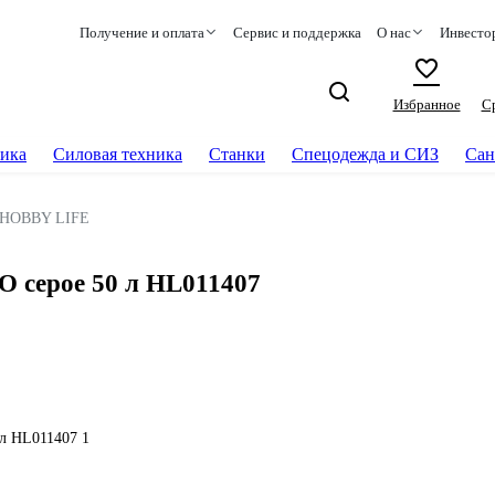
Получение и оплата
Сервис и поддержка
О нас
Инвесто
Избранное
С
ика
Силовая техника
Станки
Спецодежда и СИЗ
Сан
HOBBY LIFE
 серое 50 л HL011407