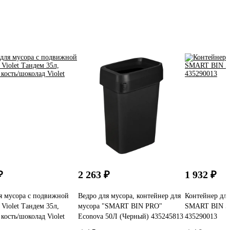
₽
2 263 ₽
1 932 ₽
я мусора с подвижной
Ведро для мусора, контейнер для
Контейнер для
Violet Тандем 35л,
мусора "SMART BIN PRO"
SMART BIN 50
 кость/шоколад Violet
Econova 50Л (Черный) 435245813
435290013