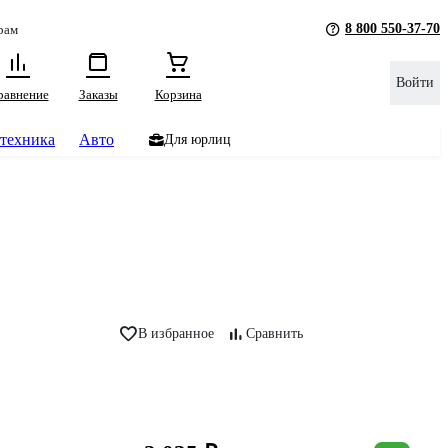
8 800 550-37-70
рам
Войти
равнение
Заказы
Корзина
техника
Авто
Для юрлиц
В избранное
Сравнить