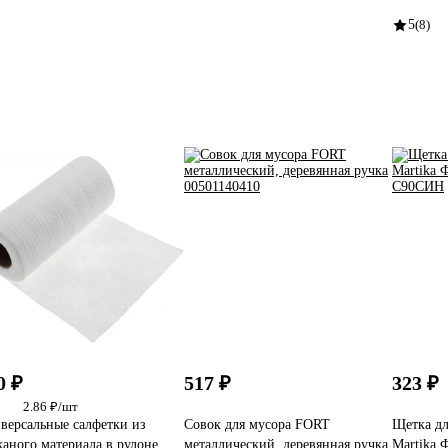
5
(8)
0 ₽
517 ₽
323 ₽
2.86 ₽/шт
версальные салфетки из
Совок для мусора FORT
Щетка дл
каного материала в рулоне
металлический, деревянная ручка
Martika 