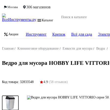
306 магазинов
Москва
Каталог
Инструмент
Крепеж
Всё для сада
Электр
Акции
Главная
/
Клининговое оборудование
/
Емкости для мусора
/
Ведра
/
Ведро для мусора HOBBY LIFE VITTORIO
Код товара:
32833548
4.9
(58 отзывов)