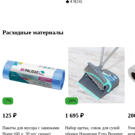
4.9
(24)
Расходные материалы
-7%
-26%
125 ₽
1 695 ₽
20
Пакеты для мусора с завязками
Набор щетка, совок для сухой
Уни
Home (60 л; 20 шт; синие)
уборки Hausmann Ergo Broomer
нет