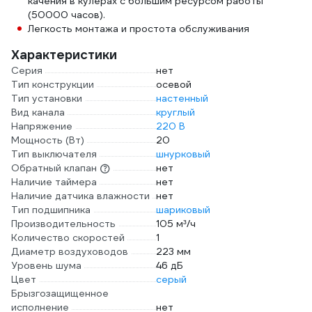
качения в кулерах с большим ресурсом работы
(50000 часов).
Легкость монтажа и простота обслуживания
Характеристики
Серия
нет
Тип конструкции
осевой
Тип установки
настенный
Вид канала
круглый
Напряжение
220 В
Мощность (Вт)
20
Тип выключателя
шнурковый
Обратный клапан
нет
Наличие таймера
нет
Наличие датчика влажности
нет
Тип подшипника
шариковый
Производительность
105 м³/ч
Количество скоростей
1
Диаметр воздуховодов
223 мм
Уровень шума
46 дБ
Цвет
серый
Брызгозащищенное
исполнение
нет