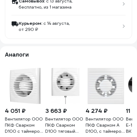
Самовывоз:
c 13 августа,
бесплатно
, из 1 магазина
Курьером:
c 14 августа,
от 290 ₽
Аналоги
4 051 ₽
3 663 ₽
4 274 ₽
11 
Вентилятор ООО
Вентилятор ООО
Вентилятор ООО
Вент
ПКФ Сварком
ПКФ Сварком
ПКФ Сварком A
E-12
D100 с таймером,
D100 тяговый
D100, с таймером,
BK 8