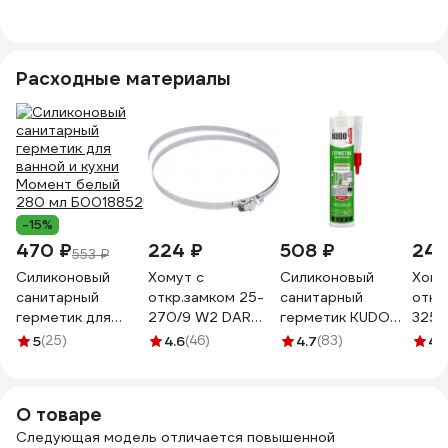
упаковка/1шт
выключатель,
упаковка 1 шт
s061464
упаковка/1шт
s061468
s069523
Расходные материалы
-15%
470 ₽
224 ₽
508 ₽
243
553 ₽
Силиконовый
Хомут с
Силиконовый
Хому
санитарный
откр.замком 25-
санитарный
откр
герметик для
270/9 W2 DAR
герметик KUDO
325/
ванной и кухни
52013
(белый; 280 мл)
520
5
(25)
4.6
(46)
4.7
(83)
4.
Момент белый
KSK-121
280 мл Б0018852
О товаре
Следующая модель отличается повышенной