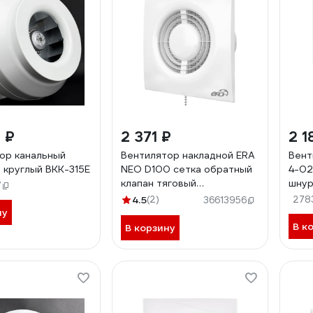
 ₽
2 371 ₽
2 1
ор канальный
Вентилятор накладной ERA
Вент
 круглый ВКК-315Е
NEO D100 сетка обратный
4-02
клапан тяговый
шнур
7
выключатель NEO 4S C-02
02
4.5
(2)
278
36613956
ну
В к
В корзину