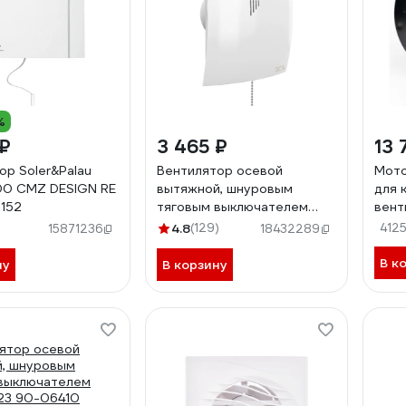
%
 ₽
3 465 ₽
13 
ор Soler&Palau
Вентилятор осевой
Мото
00 CMZ DESIGN RE
вытяжной, шнуровым
для 
152
тяговым выключателем
вент
DICITI D 98 90-06403
4.8
(129)
412
15871236
18432289
BREEZE 4C-02
В к
ну
В корзину