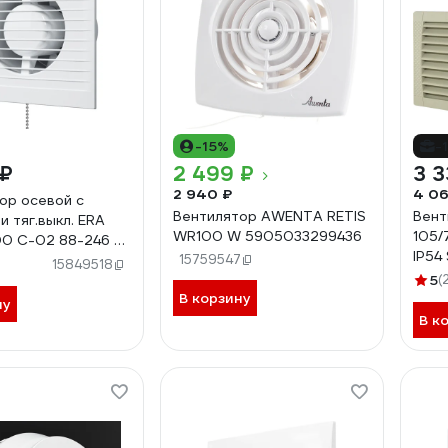
-15%
-
 ₽
2 499 ₽
3 3
2 940 ₽
4 06
ор осевой с
Вентилятор AWENTA RETIS
Вент
 и тяг.выкл. ERA
WR100 W 5905033299436
105/
00 С-02 88-246 E
IP54
02
15759547
15849518
5
(
В корзину
ну
В к