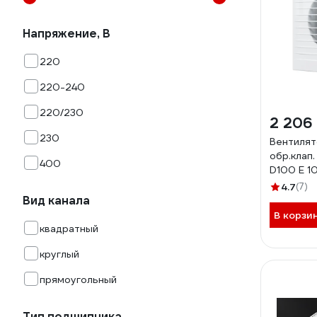
Напряжение, В
220
220-240
220/230
2 206
230
Вентилят
обр.клап.
400
D100 E 1
100S C -
4.7
(7)
Вид канала
В корзи
квадратный
круглый
прямоугольный
Тип подшипника