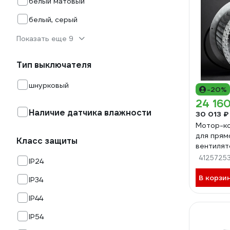
белый матовый
белый, серый
Показать еще 9
Тип выключателя
шнурковый
-20%
24 160
Наличие датчика влажности
30 013 ₽
Мотор-к
для прям
Класс защиты
вентилят
AC0E
4125725
IP24
В корзи
IP34
IP44
IP54