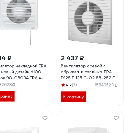
84 ₽
2 437 ₽
илятор накладной ERA
Вентилятор осевой с
 новый дизайн d100
обр.клап. и тяг.выкл. ERA
ок 90-08094 ERA 4-
D125 E 125 С-02 88-252 E
125S C -02
32628
4.7
(7)
15849520
орзину
В корзину