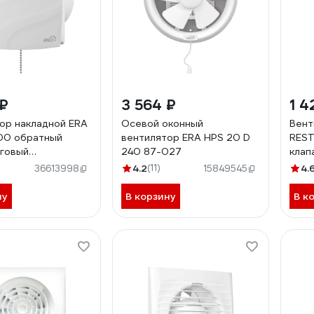
 ₽
3 564 ₽
1 4
ор накладной ERA
Осевой оконный
Вент
00 обратный
вентилятор ERA HPS 20 D
REST
яговый
240 87-027
клап
тель WAVE 100C-
выкл
4.2
(11)
4.
36613998
15849545
-02
ну
В корзину
В к