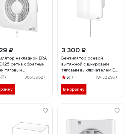
29 ₽
3 300 ₽
илятор накладной ERA
Вентилятор осевой
D125 сетка обратный
вытяжной с шнуровым
ан тяговый
тяговым выключателем ERA
ючатель NEO 5S C-02
D123 90-06429 QUADRO 5-
5
(2)
5
(1)
36613962
18432295
02
орзину
В корзину