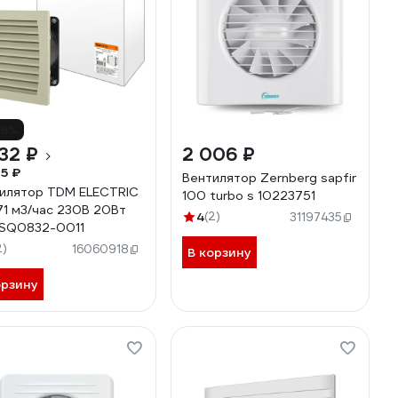
18%
32 ₽
2 006 ₽
5 ₽
Вентилятор Zernberg sapfir
илятор TDM ELECTRIC
100 turbo s 10223751
71 м3/час 230В 20Вт
4
(2)
31197435
 SQ0832-0011
2)
16060918
В корзину
орзину