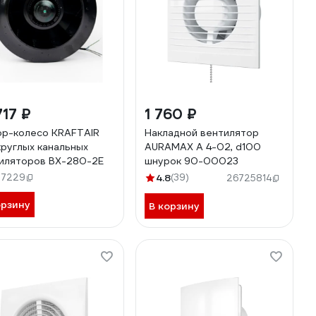
717 ₽
1 760 ₽
р-колесо KRAFTAIR
Накладной вентилятор
круглых канальных
AURAMAX A 4-02, d100
иляторов BX-280-2E
шнурок 90-00023
57229
4.8
(39)
26725814
орзину
В корзину