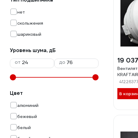
нет
скольжения
шариковый
Уровень шума, дБ
19 037
от
до
Вентилят
KRAFTAIR
4122637
Цвет
В корзи
алюминий
бежевый
белый