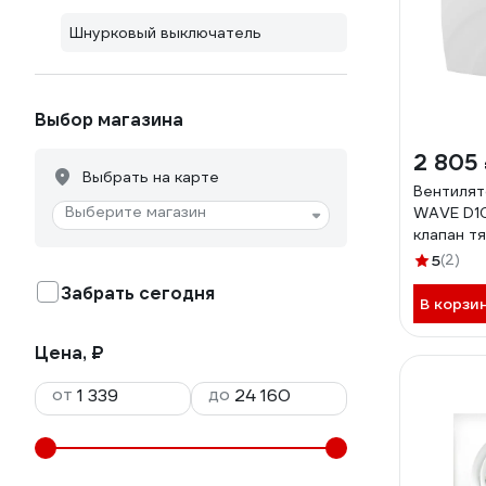
Шнурковый выключатель
Выбор магазина
2 805
Выбрать на карте
Вентилят
Выберите магазин
WAVE D1
клапан т
выключа
5
(2)
02
Забрать сегодня
В корзи
Цена, ₽
от
до