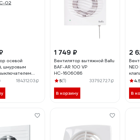
₽
1 749 ₽
2 6
ор осевой
Вентилятор вытяжной Ballu
Вент
, шнуровым
BAF-AR 100 VP
NEO 
выключателем
НС-1606086
клап
123 90-06410
выкл
)
5
(1)
4.
18431203
33792727
5C-02
ну
В корзину
В к