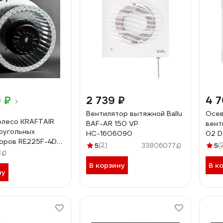
 ₽
2 739 ₽
4 7
Вентилятор вытяжной Ballu
Осев
олесо KRAFTAIR
BAF-AR 150 VP
вент
оугольных
НС-1606090
02 D
оров RE225F-4D-
5
(2)
5
(
33806077
3
В корзину
В к
ну