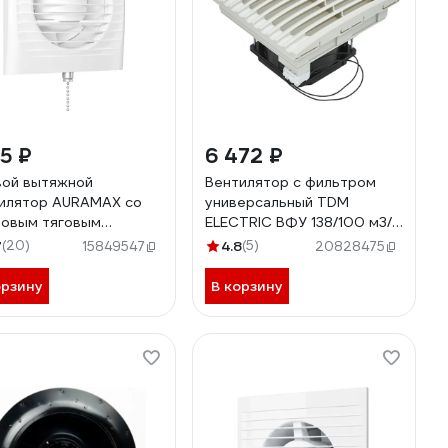
15 ₽
6 472 ₽
ой вытяжной
Вентилятор с фильтром
илятор AURAMAX со
универсальный TDM
овым тяговым
ELECTRIC ВФУ 138/100 м3/
ючателем OPTIMA 5-
час 230В 21Вт IP54
7
(20)
4.8
(5)
15849547
20828475
8-193
SQ0832-0112
орзину
В корзину