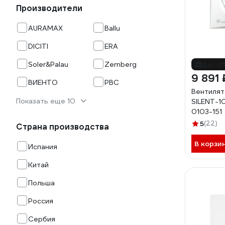
Производители
AURAMAX
Ballu
DICITI
ERA
Soler&Palau
Zernberg
до -3
9 891 
ВИЕНТО
РВС
Вентилят
Показать еще 10
SILENT-1
0103-151
5
(22)
Страна производства
В корзи
Испания
Китай
Польша
Россия
Сербия