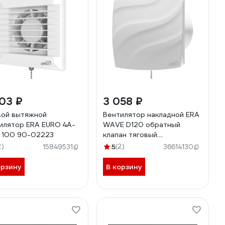
03 ₽
3 058 ₽
ой вытяжной
Вентилятор накладной ERA
илятор ERA EURO 4A-
WAVE D120 обратный
 100 90-02223
клапан тяговый
выключатель WAVE 120C-
2)
5
(2)
15849531
36614130
02
орзину
В корзину