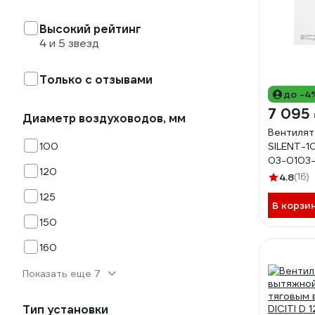
Высокий рейтинг
4 и 5 звезд
Только с отзывами
до -4
7 095
Диаметр воздуховодов, мм
Вентилят
100
SILENT-1
03-0103-
120
4.8
(16)
125
В корзи
150
160
Показать еще 7
Тип установки