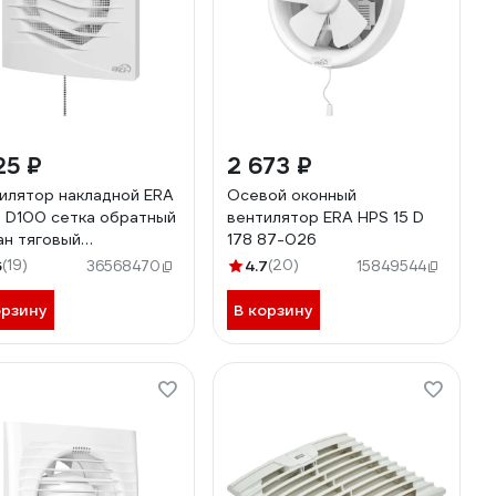
25 ₽
2 673 ₽
илятор накладной ERA
Осевой оконный
 D100 сетка обратный
вентилятор ERA HPS 15 D
ан тяговый
178 87-026
ючатель REST 4S C
6
(19)
4.7
(20)
36568470
15849544
орзину
В корзину