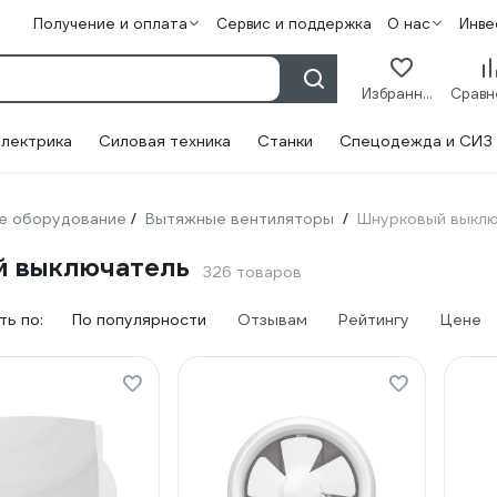
Получение и оплата
Сервис и поддержка
О нас
Инве
Избранное
лектрика
Силовая техника
Станки
Спецодежда и СИЗ
е оборудование
Вытяжные вентиляторы
Шнурковый выкл
/
/
й выключатель
326 товаров
ь по:
По популярности
Отзывам
Рейтингу
Цене