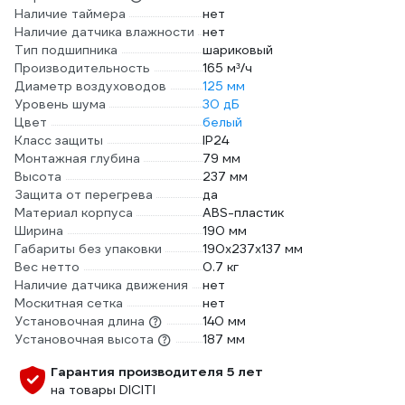
Наличие таймера
нет
Наличие датчика влажности
нет
Тип подшипника
шариковый
Производительность
165 м³/ч
Диаметр воздуховодов
125 мм
Уровень шума
30 дБ
Цвет
белый
Класс защиты
IP24
Монтажная глубина
79 мм
Высота
237 мм
Защита от перегрева
да
Материал корпуса
ABS-пластик
Ширина
190 мм
Габариты без упаковки
190х237х137 мм
Вес нетто
0.7 кг
Наличие датчика движения
нет
Москитная сетка
нет
Установочная длина
140 мм
Установочная высота
187 мм
Гарантия производителя 5 лет
на товары DICITI