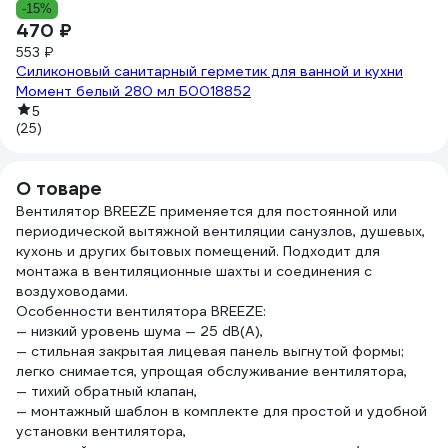
7
-15%
470 ₽
Во
553 ₽
в
Силиконовый санитарный герметик для ванной и кухни
Момент белый 280 мл Б0018852
(9
5
(25)
О товаре
Вентилятор BREEZE применяется для постоянной или
периодической вытяжной вентиляции санузлов, душевых,
кухонь и других бытовых помещений. Подходит для
монтажа в вентиляционные шахты и соединения с
воздуховодами.
Особенности вентилятора BREEZE:
— низкий уровень шума — 25 dB(A),
— стильная закрытая лицевая панель выгнутой формы;
легко снимается, упрощая обслуживание вентилятора,
— тихий обратный клапан,
— монтажный шаблон в комплекте для простой и удобной
установки вентилятора,