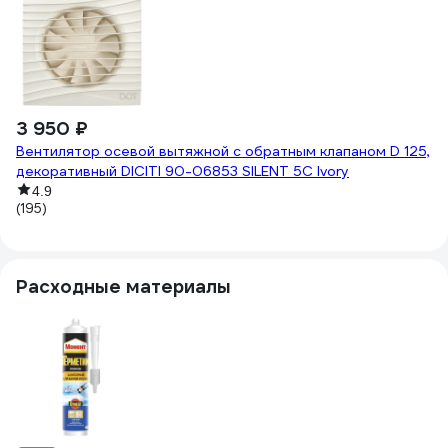
3 950 ₽
3
Вентилятор осевой вытяжной с обратным клапаном D 125,
Ве
декоративный DICITI 90-06853 SILENT 5C Ivory
5
4.9
(195)
(1
Расходные материалы