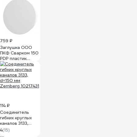
РС-Н 2,5А 87-628
759 ₽
Заглушка ООО
ПКФ Сварком 150
PDP пластик
(уп/2шт) СанТех
s075607
114 ₽
Соединитель
гибких круглых
каналов 3133,
d=150 мм
4
(15)
Zernberg 10217431