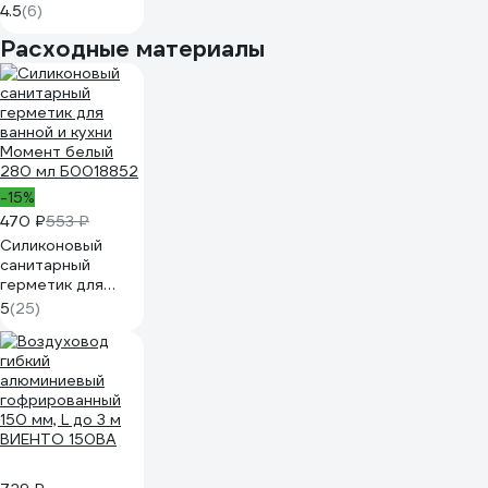
4.5
(6)
Расходные материалы
-15%
470 ₽
553 ₽
Силиконовый
санитарный
герметик для
ванной и кухни
5
(25)
Момент белый
280 мл Б0018852