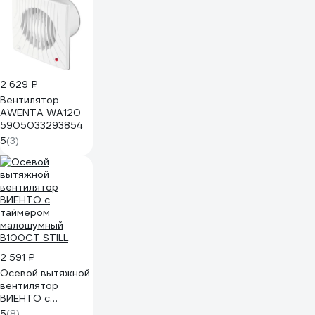
2 629 ₽
Вентилятор
AWENTA WA120
5905033293854
5
(3)
2 591 ₽
Осевой вытяжной
вентилятор
ВИЕНТО с
таймером
5
(8)