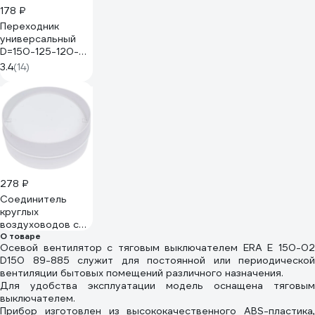
178 ₽
Переходник
универсальный
D=150-125-120-
100-80 мм
3.4
(14)
ВИЕНТО
ПУ15.12,5.12.10.8
278 ₽
Соединитель
круглых
воздуховодов с
обратным
О товаре
Осевой вентилятор с тяговым выключателем ERA E 150-02
клапаном D150 мм
D150 89-885 служит для постоянной или периодической
ВИЕНТО В15СКПК
вентиляции бытовых помещений различного назначения.
Для удобства эксплуатации модель оснащена тяговым
выключателем.
Прибор изготовлен из высококачественного ABS-пластика,