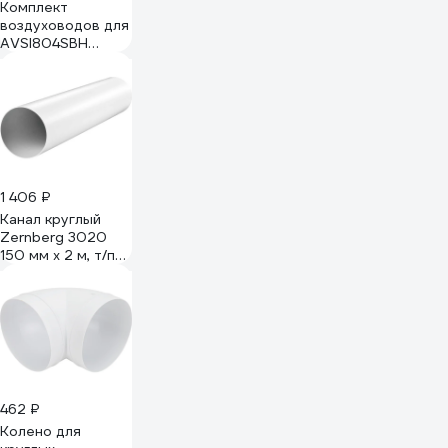
Комплект
воздуховодов для
AVSI804SBH
MAUNFELD
AVDS804
1 406 ₽
Канал круглый
Zernberg 3020
150 мм х 2 м, т/п
10191171
462 ₽
Колено для