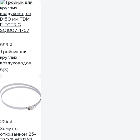
593 ₽
Тройник для
круглых
воздуховодов
D150 мм TDM
5
(3)
ELECTRIC
SQ1807-1757
224 ₽
Хомут с
откр.замком 25-
270/9 W2 DAR