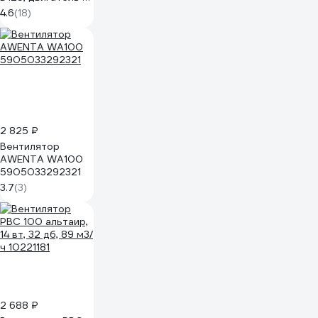
ш/п DISC 5 BB 90-
4.6
(18)
07137
2 825 ₽
Вентилятор
AWENTA WA100
5905033292321
3.7
(3)
2 688 ₽