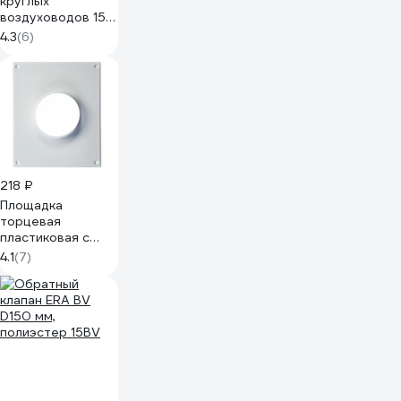
круглых
воздуховодов 150
мм TDM ELECTRIC
4.3
(6)
SQ1807-1746
218 ₽
Площадка
торцевая
пластиковая с
фланцем
4.1
(7)
(205x240 мм; 150
мм) ВИЕНТО 150П