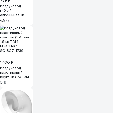
729 ₽
Воздуховод
гибкий
алюминиевый
гофрированный
4.1
(7)
150 мм, L до 3 м
ВИЕНТО 150ВА
1 400 ₽
Воздуховод
пластиковый
круглый (150 мм;
1.5 м) TDM
5
(1)
ELECTRIC
SQ1807-1739