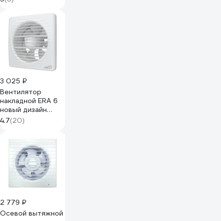
малошумный
В100СТ STILL
3 025 ₽
Вентилятор
накладной ERA 6
новый дизайн
d150 90-08104
4.7
(20)
ERA 6
2 779 ₽
Осевой вытяжной