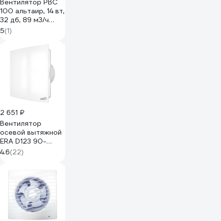
Вентилятор РВС
100 альтаир, 14 вт,
32 дб, 89 м3/ч
10221181
5
(1)
2 651 ₽
Вентилятор
осевой вытяжной
ERA D123 90-
06427 QUADRO 5
4.6
(22)