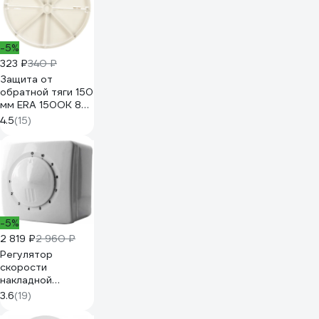
-5%
323 ₽
340 ₽
Защита от
обратной тяги 150
мм ERA 150ОК 87-
623
4.5
(15)
-5%
2 819 ₽
2 960 ₽
Регулятор
скорости
накладной
монтаж,
3.6
(19)
максимальный ток
нагрузки 2,5 А ERA