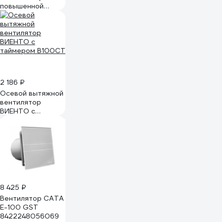
повышенной
мощности, 16 вт,
37 дб, 116 м3/ч
10221191
2 186 ₽
Осевой вытяжной
вентилятор
ВИЕНТО с
таймером В100СТ
8 425 ₽
Вентилятор CATA
E-100 GST
8422248056069