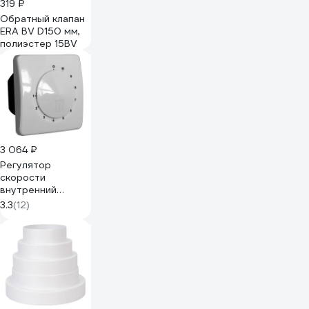
319 ₽
Обратный клапан
ERA BV D150 мм,
полиэстер 15BV
3 064 ₽
Регулятор
скорости
внутренний
монтаж,
3.3
(12)
максимальный ток
нагрузки 2,5 А ERA
РС-В 2,5А 87-627