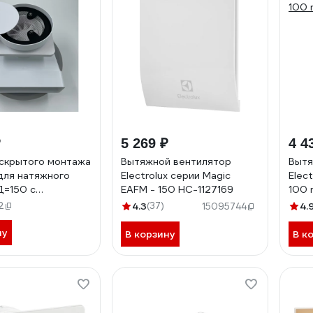
₽
5 269 ₽
4 4
скрытого монтажа
Вытяжной вентилятор
Вытя
ля натяжного
Electrolux серии Magic
Elec
Д=150 с
EAFM - 150 НС-1127169
100 
ором, выход на
2
4.3
(37)
4.
15095744
0*204мм ВИЕНТО
150-620
ну
В корзину
В к