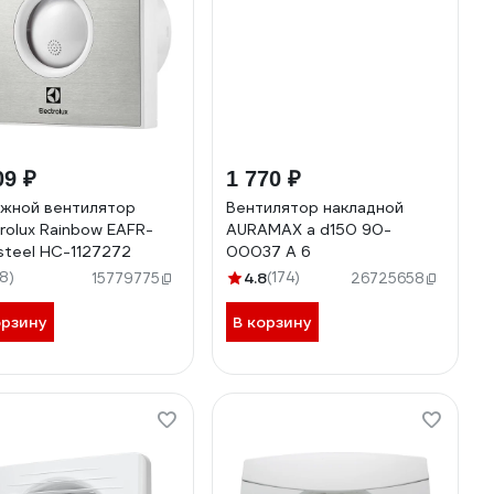
09 ₽
1 770 ₽
жной вентилятор
Вентилятор накладной
trolux Rainbow EAFR-
AURAMAX a d150 90-
steel НС-1127272
00037 A 6
18)
4.8
(174)
15779775
26725658
орзину
В корзину