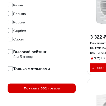
Китай
Польша
Россия
Сербия
3 322 
Сирия
Вентилят
вытяжной
Высокий рейтинг
клапаном
4 и 5 звезд
таймером
3.7
(33)
067 ERA 
В корзи
Только с отзывами
Показать 662 товара