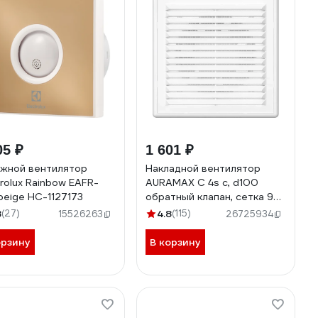
05 ₽
1 601 ₽
жной вентилятор
Накладной вентилятор
trolux Rainbow EAFR-
AURAMAX C 4s c, d100
beige НС-1127173
обратный клапан, сетка 90-
00104
8
(27)
4.8
(115)
15526263
26725934
орзину
В корзину