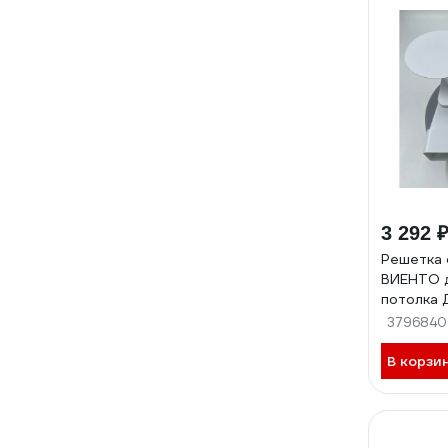
3 292 
Решетка 
ВИЕНТО д
потолка 
вентилят
3796840
трубу 6
SECRET 1
В корзи