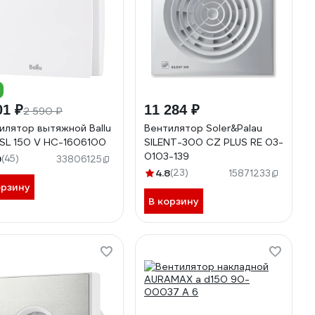
01 ₽
11 284 ₽
2 590 ₽
илятор вытяжной Ballu
Вентилятор Soler&Palau
SL 150 V НС-1606100
SILENT-300 CZ PLUS RE 03-
0103-139
9
(45)
33806125
4.8
(23)
15871233
орзину
В корзину