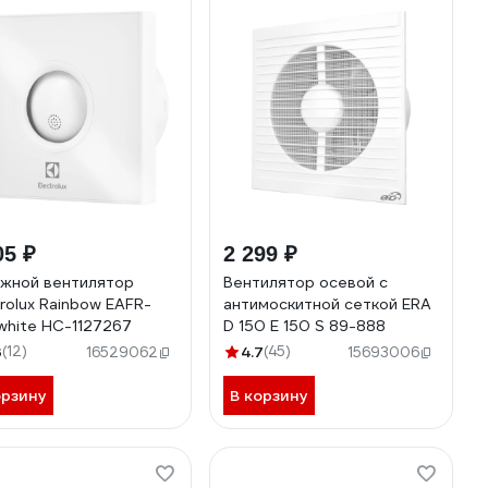
05 ₽
2 299 ₽
жной вентилятор
Вентилятор осевой c
trolux Rainbow EAFR-
антимоскитной сеткой ERA
white НС-1127267
D 150 E 150 S 89-888
3
(12)
4.7
(45)
16529062
15693006
орзину
В корзину