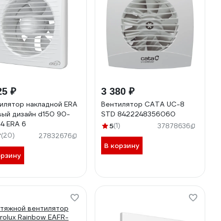
25 ₽
3 380 ₽
илятор накладной ERA
Вентилятор CATA UC-8
вый дизайн d150 90-
STD 8422248356060
4 ERA 6
5
(1)
37878636
7
(20)
27832676
В корзину
орзину