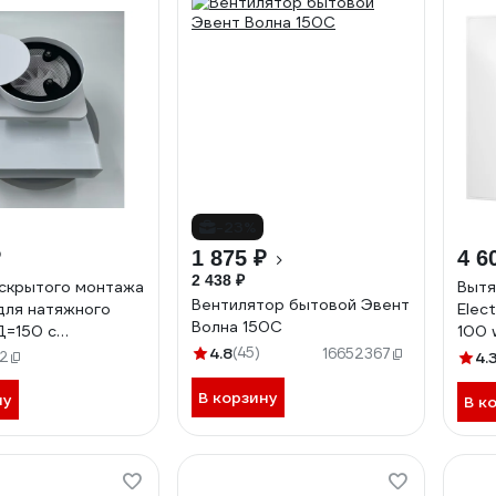
-23%
₽
1 875 ₽
4 6
2 438 ₽
скрытого монтажа
Вытя
Вентилятор бытовой Эвент
ля натяжного
Elec
Волна 150С
Д=150 с
100 
ором, выход на
4.8
(45)
16652367
2
4.
0*120мм ВИЕНТО
50-612
В корзину
ну
В к