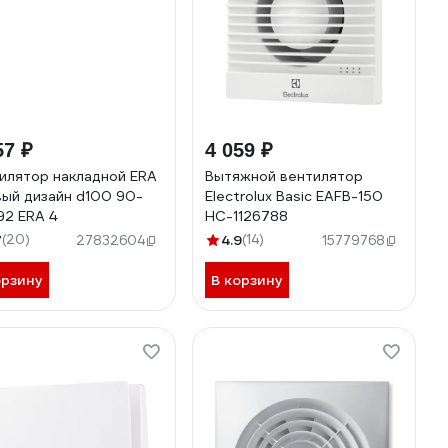
57 ₽
4 059 ₽
илятор накладной ERA
Вытяжной вентилятор
вый дизайн d100 90-
Electrolux Basic EAFB-150
2 ERA 4
НС-1126788
7
(20)
4.9
(14)
27832604
15779768
орзину
В корзину