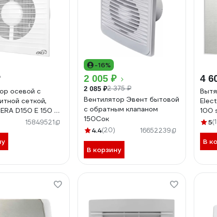
-16%
₽
2 005 ₽
4 6
2 375 ₽
2 085 ₽
ор осевой с
Вытя
Вентилятор Эвент бытовой
итной сеткой,
Elec
с обратным клапаном
 ERA D150 E 150 S
100 
150Сок
 E 150 S C
5
(
15849521
4.4
(20)
16652239
ну
В к
В корзину