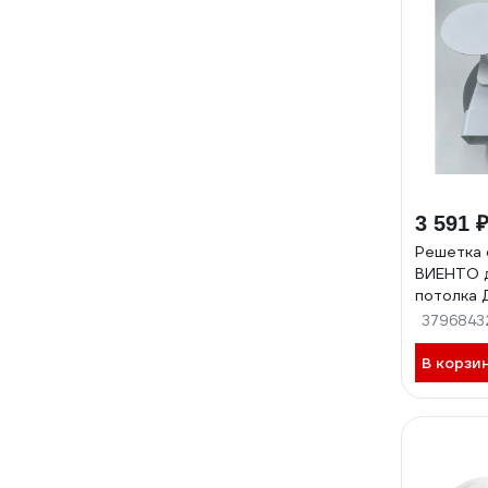
3 591 
Решетка 
ВИЕНТО д
потолка 
вентилят
3796843
трубу 6
SECRET 
В корзи