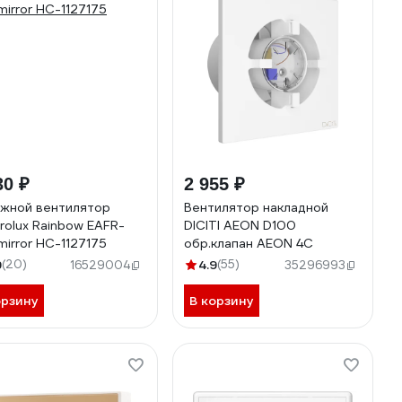
30 ₽
2 955 ₽
жной вентилятор
Вентилятор накладной
trolux Rainbow EAFR-
DICITI AEON D100
mirror НС-1127175
обр.клапан AEON 4C
9
(20)
4.9
(55)
16529004
35296993
орзину
В корзину