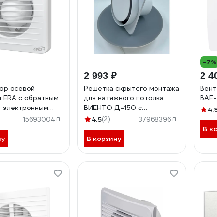
-7%
₽
2 993 ₽
2 4
ор осевой
Решетка скрытого монтажа
Вент
 ERA с обратным
для натяжного потолка
BAF-
, электронным
ВИЕНТО Д=150 с
4.
 D 1004C ET 488-
вентилятором, выход на
4.5
(2)
15693004
37968396
4C ET
трубу 100/125мм ВИЕНТО
В к
SECRET 150-100/125
ну
В корзину