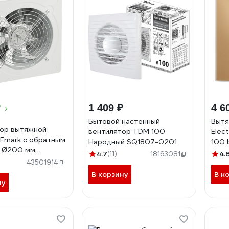
₽
1 409 ₽
4 6
Бытовой настенный
Вытя
ор вытяжной
вентилятор TDM 100
Elec
Fmark с обратным
Народный SQ1807-0201
100 
м Ø200 мм
4.7
(11)
4.
18163081
еский цвет белый
43501914
00
В корзину
В к
ну