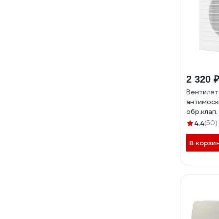
2 320 
Вентилят
антимоск
обр.клап.
С 89-887
4.4
(50)
В корзи