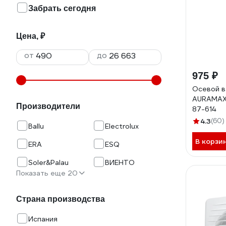
Забрать сегодня
Цена, ₽
от
до
975 ₽
Осевой в
AURAMAX
Производители
87-614
4.3
(60)
Ballu
Electrolux
В корзи
ERA
ESQ
Soler&Palau
ВИЕНТО
Показать еще 20
Страна производства
Испания