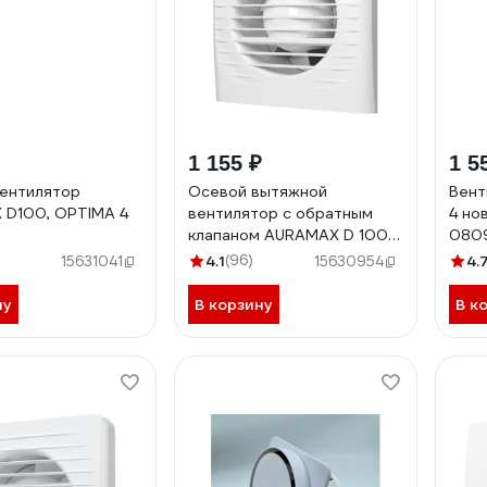
1 155 ₽
1 5
ентилятор
Осевой вытяжной
Вент
 D100, OPTIMA 4
вентилятор с обратным
4 но
клапаном AURAMAX D 100
0809
OPTIMA 4C 88-191
4.1
(96)
4.
15631041
15630954
ну
В корзину
В к