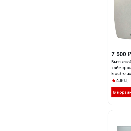
7 500 
Вытяжной
таймером
Electrol
100TH НС
4.8
(13)
В корзи