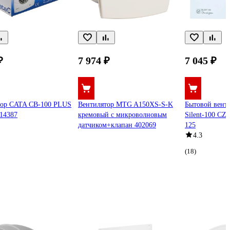
₽
7 974 ₽
7 045 ₽
тор CATA CB-100 PLUS
Вентилятор MTG A150XS-S-K
Бытовой венти
14387
кремовый с микроволновым
Silent-100 CZ 
датчиком+клапан 402069
125
4.3
(18)