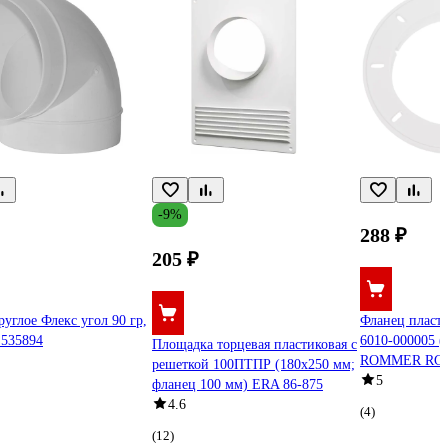
-9%
288 ₽
205 ₽
руглое Флекс угол 90 гр,
Фланец пласт
 535894
6010-000005 (
Площадка торцевая пластиковая с
ROMMER RG0
решеткой 100ПТПР (180x250 мм;
5
фланец 100 мм) ERA 86-875
4.6
(4)
(12)