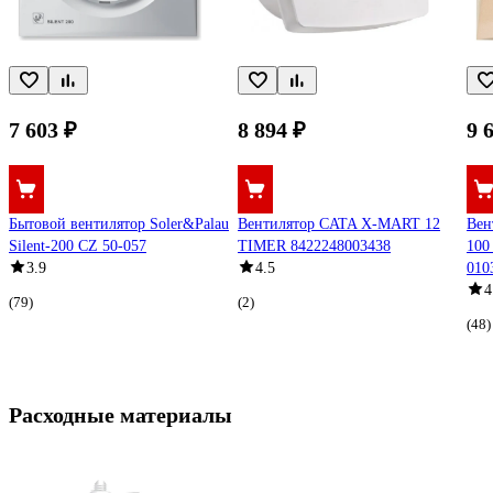
7 603 ₽
8 894 ₽
9 
Бытовой вентилятор Soler&Palau
Вентилятор CATA X-MART 12
Вен
Silent-200 CZ 50-057
TIMER 8422248003438
100
3.9
4.5
010
4
(79)
(2)
(48)
Расходные материалы