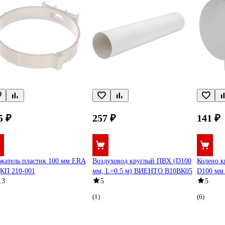
5 ₽
257 ₽
141 ₽
жатель пластик 100 мм ERA
Воздуховод круглый ПВХ (D100
Колено к
КП 210-001
мм; L=0.5 м) ВИЕНТО В10ВК05
D100 мм
.3
5
5
(1)
(6)