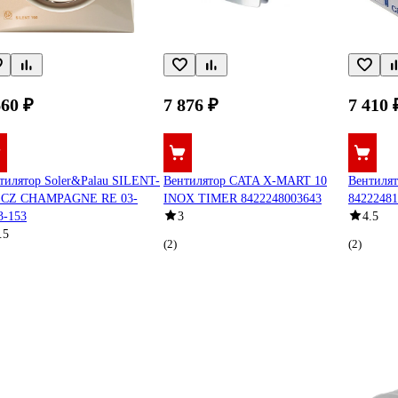
660 ₽
7 876 ₽
7 410 
тилятор Soler&Palau SILENT-
Вентилятор CATA X-MART 10
Вентиля
 CZ CHAMPAGNE RE 03-
INOX TIMER 8422248003643
84222481
3-153
3
4.5
.5
(2)
(2)