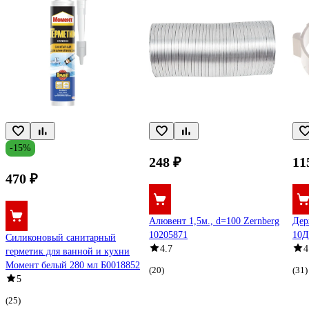
-15%
248 ₽
11
470 ₽
Алювент 1,5м., d=100 Zernberg
Дер
10205871
10Д
Силиконовый санитарный
4.7
4
герметик для ванной и кухни
Момент белый 280 мл Б0018852
(20)
(31)
5
(25)