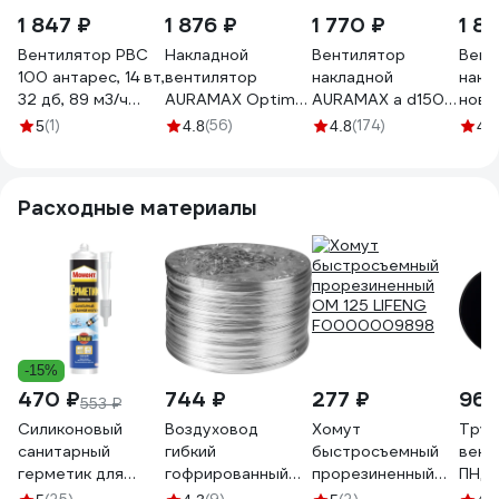
1 847 ₽
1 876 ₽
1 770 ₽
1 8
Вентилятор РВС
Накладной
Вентилятор
Вент
100 антарес, 14 вт,
вентилятор
накладной
накл
32 дб, 89 м3/ч
AURAMAX Optima
AURAMAX a d150
новы
10221051
4 at, d100 90-
90-00037 A 6
90-0
(1)
(56)
(174)
5
4.8
4.8
4.7
08053
Расходные материалы
-15%
470 ₽
744 ₽
277 ₽
961
553 ₽
Силиконовый
Воздуховод
Хомут
Труб
санитарный
гибкий
быстросъемный
вент
герметик для
гофрированный
прорезиненный
ПНД 
ванной и кухни
125 мм, 3 м для
OM 125 LIFENG
132х