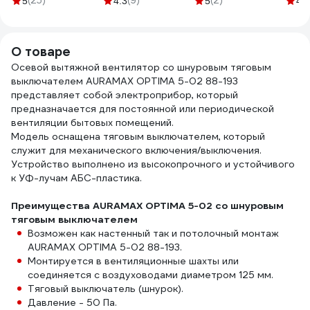
(25)
(9)
(2)
5
4.3
5
4.9
Момент белый
вентиляции ORE
F0000009898
ARIU
280 мл Б0018852
7079988607658
О товаре
Осевой вытяжной вентилятор со шнуровым тяговым
выключателем AURAMAX OPTIMA 5-02 88-193
представляет собой электроприбор, который
предназначается для постоянной или периодической
вентиляции бытовых помещений.
Модель оснащена тяговым выключателем, который
служит для механического включения/выключения.
Устройство выполнено из высокопрочного и устойчивого
к УФ-лучам АБС-пластика.
Преимущества AURAMAX OPTIMA 5-02 со шнуровым
тяговым выключателем
Возможен как настенный так и потолочный монтаж
AURAMAX OPTIMA 5-02 88-193.
Монтируется в вентиляционные шахты или
соединяется с воздуховодами диаметром 125 мм.
Тяговый выключатель (шнурок).
Давление - 50 Па.