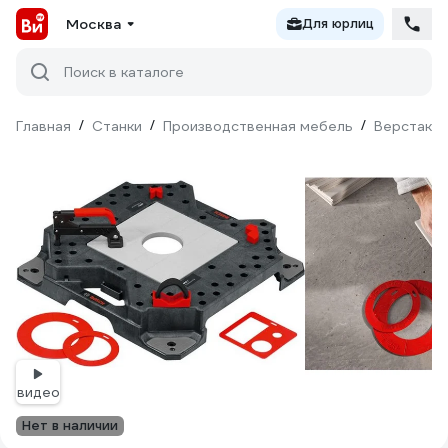
Москва
Для юрлиц
Поиск в каталоге
Главная
/
Станки
/
Производственная мебель
/
Верстаки 
видео
Нет в наличии