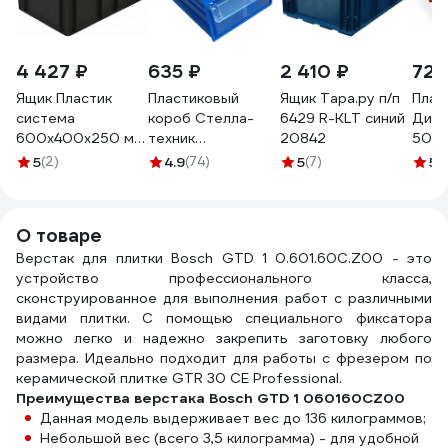
4 427 ₽
635 ₽
2 410 ₽
723
Ящик Пластик
Пластиковый
Ящик Тара.ру п/п
Плас
система
короб Стелла-
6429 R-KLT синий
ДиКо
600x400x250 мм,
техник
20842
500х
сплошной, черный
140х250х100мм,
крас
5
(2)
4.9
(74)
5
(7)
5
(
PS 6425.3
С-2-синий-
091
прозрачный
О товаре
Верстак для плитки Bosch GTD 1 0.601.60C.Z00 - это
устройство профессионального класса,
сконструированное для выполнения работ с различными
видами плитки. С помощью специального фиксатора
можно легко и надежно закрепить заготовку любого
размера. Идеально подходит для работы с фрезером по
керамической плитке GTR 30 CE Professional.
Преимущества верстака Bosch GTD 1 060160CZ00
Данная модель выдерживает вес до 136 килограммов;
Небольшой вес (всего 3,5 килограмма) - для удобной