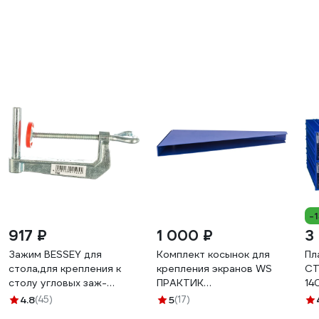
-
917 ₽
1 000 ₽
3
Зажим BESSEY для
Комплект косынок для
Пл
стола,для крепления к
крепления экранов WS
СТ
столу угловых заж-
ПРАКТИК
14
в,винт-го з-ма S10,
S30299030007
ко
4.8
(45)
5
(17)
корпус. стр-ны BE-TK6
си