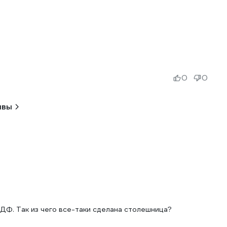
0
0
ывы
МДФ. Так из чего все-таки сделана столешница?