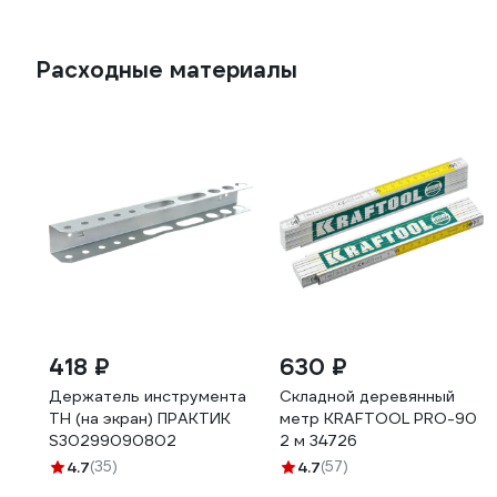
Расходные материалы
418 ₽
630 ₽
Держатель инструмента
Складной деревянный
TH (на экран) ПРАКТИК
метр KRAFTOOL PRO-90
S30299090802
2 м 34726
4.7
(35)
4.7
(57)