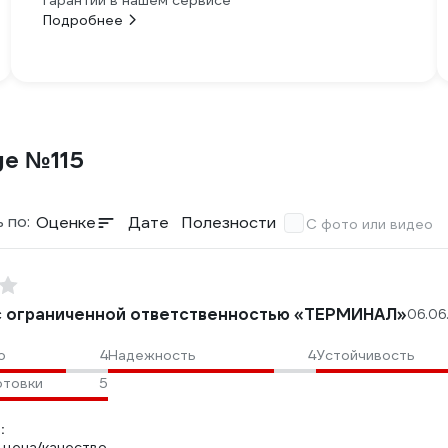
гарантии в нашем сервисе
Подробнее
ge №115
 по:
Оценке
Дате
Полезности
С фото или видео
 ограниченной ответственностью «ТЕРМИНАЛ»
06.06
о
4
Надежность
4
Устойчивость
отовки
5
:
цена/качество