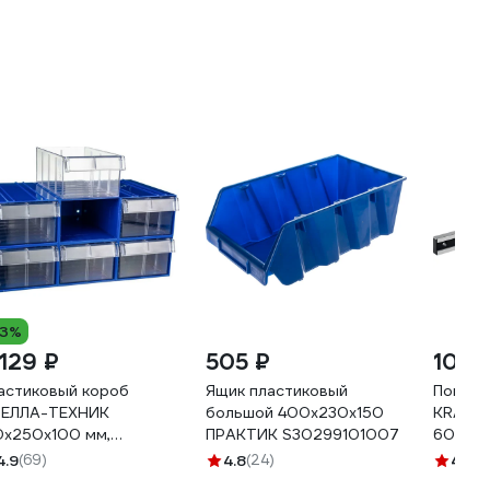
13%
 129 ₽
505 ₽
10 8
астиковый короб
Ящик пластиковый
Поверо
ЕЛЛА-ТЕХНИК
большой 400x230x150
KRAFTO
0x250x100 мм,
ПРАКТИК S30299101007
600x36
мплект 6 штук C-2-К6-
4.9
(69)
4.8
(24)
4.6
(9
ний-прозрачный