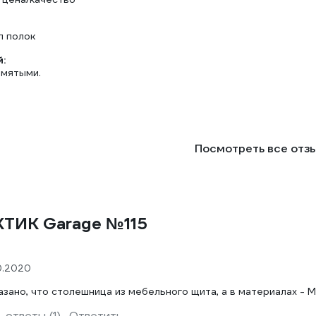
л полок
:
 мятыми.
Посмотреть все отз
КТИК Garage №115
10.2020
азано, что столешница из мебельного щита, а в материалах - 
 ответы (1)
Ответить