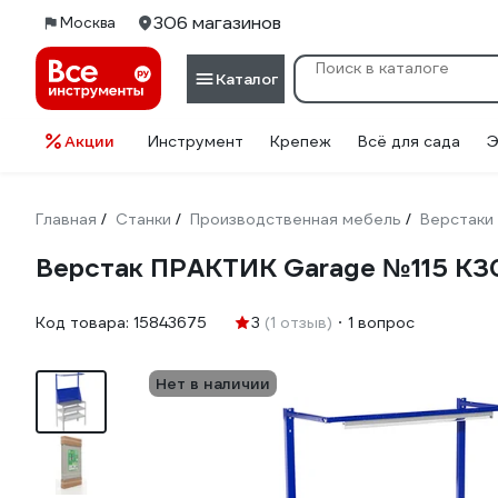
306 магазинов
Москва
Каталог
Акции
Инструмент
Крепеж
Всё для сада
Э
Главная
Станки
Производственная мебель
Верстаки
/
/
/
Верстак ПРАКТИК Garage №115 К
Код товара:
15843675
3
(1 отзыв)
1 вопрос
Нет в наличии