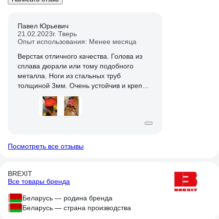
Павел Юрьевич
21.02.2023
г. Тверь
Опыт использования: Менее месяца
Верстак отличного качества. Голова из
сплава дюрали или тому подобного
металла. Ноги из стальных труб
толщиной 3мм. Очень устойчив и крепок.
Тиски держат мертво. Вес 18,5 кг.
Распорное подстолье надо
устанавливать так, чтобы скользящие
кольцо оказалось на ноге
противолежащей тискам. В кольце есть
винт благодаря которому стол можно
Посмотреть все отзывы
установить (отрегулировать), так чтобы
заготовка лежала горизонтально, при
BREXIT
необходимости.
Все товары бренда
Покупал не здесь, на прямую у дилера в
Москве, все эти столы делают в одном
Беларусь — родина бренда
месте что для Брекзета, что для
Беларусь — страна производства
Роторика, что для Волл и тому подобным