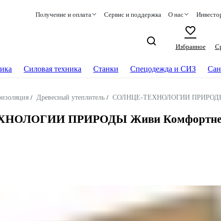
Получение и оплата
Сервис и поддержка
О нас
Инвесто
Избранное
С
ика
Силовая техника
Станки
Спецодежда и СИЗ
Сан
оизоляция
/
Древесный утеплитель
/
СОЛНЦЕ-ТЕХНОЛОГИИ ПРИРОД
ОЛОГИИ ПРИРОДЫ Живи Комфортнее 25