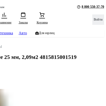
8 800 550-37-70
рам
Войти
равнение
Заказы
Корзина
техника
Авто
Для юрлиц
Ы
 мм, 2,09м2 4815815001519