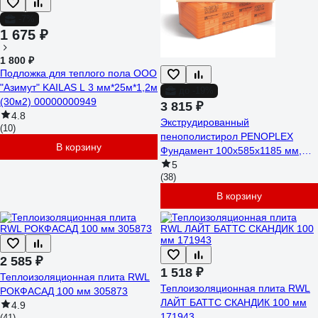
-7%
1 675 ₽
1 800 ₽
Подложка для теплого пола ООО
"Азимут" KAILAS L 3 мм*25м*1,2м
до -19%
(30м2) 00000000949
3 815 ₽
4.8
Экструдированный
(10)
пенополистирол PENOPLEX
В корзину
Фундамент 100x585x1185 мм,
упаковка 4 шт. TU0-0002287
5
(38)
В корзину
2 585 ₽
1 518 ₽
Теплоизоляционная плита RWL
Теплоизоляционная плита RWL
РОКФАСАД 100 мм 305873
ЛАЙТ БАТТС СКАНДИК 100 мм
4.9
171943
(41)