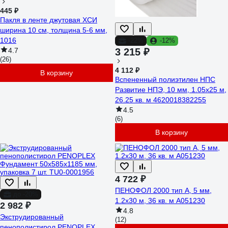
445 ₽
Пакля в ленте джутовая ХСИ
ширина 10 см, толщина 5-6 мм,
1016
-22%
-12%
4.7
3 215 ₽
(26)
4 112 ₽
В корзину
Вспененный полиэтилен НПС
Развитие НПЭ, 10 мм, 1.05x25 м,
26.25 кв. м 4620018382255
4.5
(6)
В корзину
4 722 ₽
ПЕНОФОЛ 2000 тип А, 5 мм,
до -20%
1.2х30 м, 36 кв. м А051230
2 982 ₽
4.8
Экструдированный
(12)
пенополистирол PENOPLEX