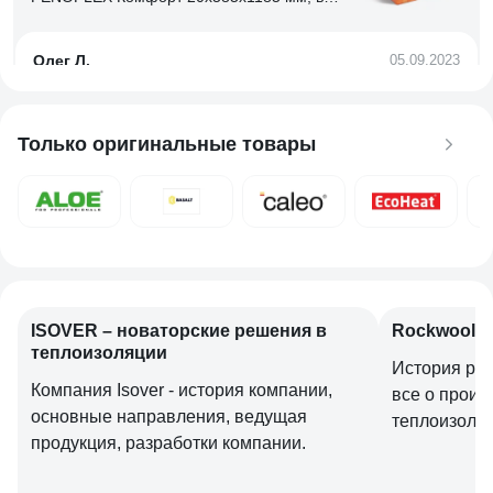
упаковке 20 шт. TU0-0002501
Олег Л.
05.09.2023
Размеры чуть больше заявленных, брака практически нет.
Только оригинальные товары
12 отзывов
Отзыв о Евроблок ПЕНОФОЛ 2000 Тип А
толщина 30 мм, ширина 600 мм, длина 1000
мм А300610Е
Дмитрий
01.03.2023
Легкость обрезки и обработки материала.
ISOVER – новаторские решения в
Rockwool –
теплоизоляции
История раз
Компания Isover - история компании,
все о произ
основные направления, ведущая
теплоизоля
продукция, разработки компании.