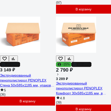
(97)
В корзину
до -20%
-15%
до -20%
2 790 ₽
3 149 ₽
Экструдированный
3 289 ₽
пенополистирол PENOPLEX
Экструдированный
Стена 50x585x1185 мм, упаковка
пенополистирол PENOPLEX
7 шт. TU0-0002157
5
Комфорт 30x585x1185 мм, в
(36)
упаковке 13 шт. TU0-0002502
4.8
В корзину
(39)
В корзину