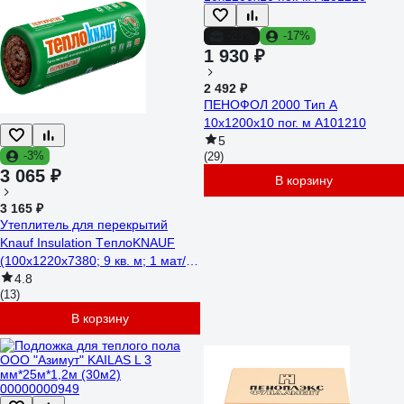
-23%
-17%
1 930 ₽
2 492 ₽
ПЕНОФОЛ 2000 Тип А
10x1200x10 пог. м А101210
5
-3%
(29)
3 065 ₽
В корзину
3 165 ₽
Утеплитель для перекрытий
Knauf Insulation TеплоKNAUF
(100x1220x7380; 9 кв. м; 1 мат/
рулон) 627868
4.8
(13)
В корзину