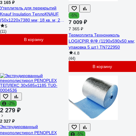
3 165 ₽
Утеплитель для перекрытий
Knauf Insulation TеплоKNAUF
-5%
(50x1220x7380 мм; 18 кв. м; 2
7 009 ₽
мата/рулон) 622004
5
7 365 ₽
(11)
Термоплита Технониколь
В корзину
LOGICPIR Ф/Ф (1190x590x50 мм;
упаковка 5 шт.) TN722950
4.8
(44)
В корзину
-2%
2 279 ₽
2 327 ₽
Экструдированный
пенополистирол PENOPLEX
-5%