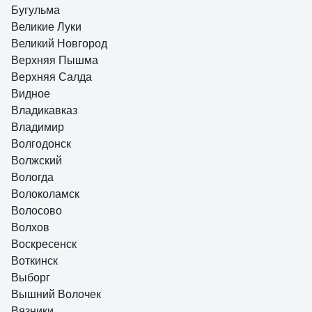
Бугульма
Великие Луки
Великий Новгород
Верхняя Пышма
Верхняя Салда
Видное
Владикавказ
Владимир
Волгодонск
Волжский
Вологда
Волоколамск
Волосово
Волхов
Воскресенск
Воткинск
Выборг
Вышний Волочек
Вязники