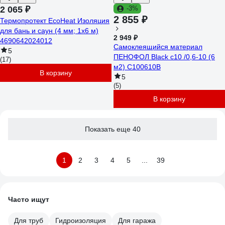
2 065 ₽
-3%
2 855 ₽
Термопротект EcoHeat Изоляция
для бань и саун (4 мм; 1x6 м)
2 949 ₽
4690642024012
Самоклеящийся материал
5
ПЕНОФОЛ Black с10 /0,6-10 (6
(17)
м2) С100610В
В корзину
5
(5)
В корзину
Показать еще 40
1
2
3
4
5
...
39
Часто ищут
Для труб
Гидроизоляция
Для гаража