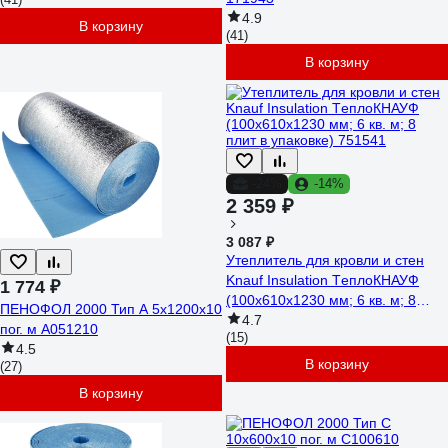
4.9
В корзину
(41)
В корзину
-24%
-14%
2 359 ₽
3 087 ₽
Утеплитель для кровли и стен
Knauf Insulation TеплоКНАУФ
1 774 ₽
(100x610x1230 мм; 6 кв. м; 8
ПЕНОФОЛ 2000 Тип А 5x1200x10
плит в упаковке) 751541
4.7
пог. м А051210
(15)
4.5
В корзину
(27)
В корзину