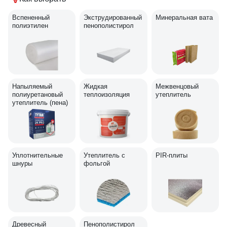
Вспененный
Экструдированный
Минеральная вата
полиэтилен
пенополистирол
Напыляемый
Жидкая
Межвенцовый
полиуретановый
теплоизоляция
утеплитель
утеплитель (пена)
Уплотнительные
Утеплитель с
PIR-плиты
шнуры
фольгой
Древесный
Пенополистирол