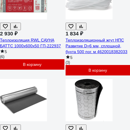
2 930 ₽
1 834 ₽
Теплоизоляция RWL САУНА
Теплоизоляционный жгут НПС
БАТТС 1000x600x50 ГП-222937
Развитие D=6 мм, сплошной,
5
бухта 500 пог. м 4620018382033
(6)
5
(3)
В корзину
В корзину