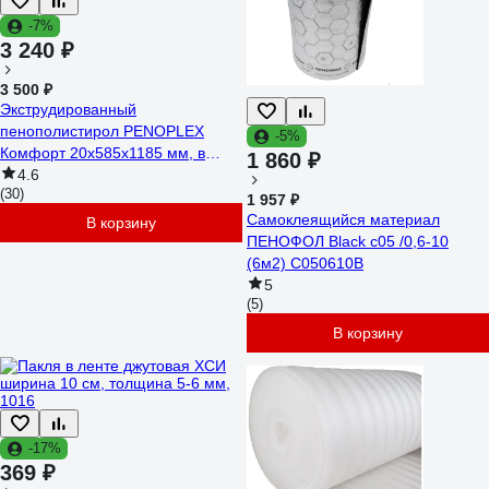
-7%
3 240 ₽
3 500 ₽
Экструдированный
пенополистирол PENOPLEX
-5%
Комфорт 20x585x1185 мм, в
1 860 ₽
упаковке 20 шт. TU0-0002501
4.6
(30)
1 957 ₽
Самоклеящийся материал
В корзину
ПЕНОФОЛ Black с05 /0,6-10
(6м2) С050610В
5
(5)
В корзину
-17%
369 ₽