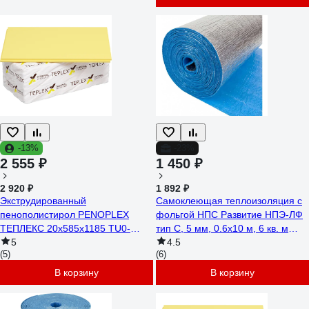
-13%
-23%
2 555 ₽
1 450 ₽
2 920 ₽
1 892 ₽
Экструдированный
Самоклеющая теплоизоляция с
пенополистирол PENOPLEX
фольгой НПС Развитие НПЭ-ЛФ
ТЕПЛЕКС 20х585х1185 TU0-
тип С, 5 мм, 0.6x10 м, 6 кв. м
0007488
5
4620018381807
4.5
(5)
(6)
В корзину
В корзину