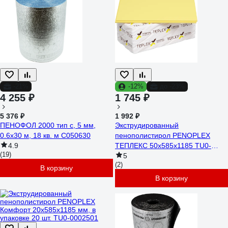
-21%
-12%
до -23%
4 255 ₽
1 745 ₽
5 376 ₽
1 992 ₽
ПЕНОФОЛ 2000 тип с, 5 мм,
Экструдированный
0.6х30 м, 18 кв. м С050630
пенополистирол PENOPLEX
4.9
ТЕПЛЕКС 50х585х1185 TU0-
(19)
0004537
5
(2)
В корзину
В корзину