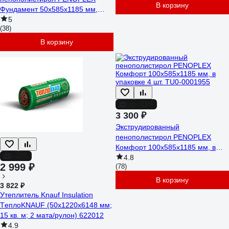
В корзину
Фундамент 50x585x1185 мм,
упаковка 7 шт. TU0-0001956
5
(38)
В корзину
до -21%
3 300 ₽
Экструдированный
пенополистирол PENOPLEX
Комфорт 100x585x1185 мм, в
-22%
упаковке 4 шт. TU0-0001955
4.8
2 999 ₽
(78)
В корзину
3 822 ₽
Утеплитель Knauf Insulation
TеплоKNAUF (50x1220x6148 мм;
15 кв. м; 2 мата/рулон) 622012
4.9