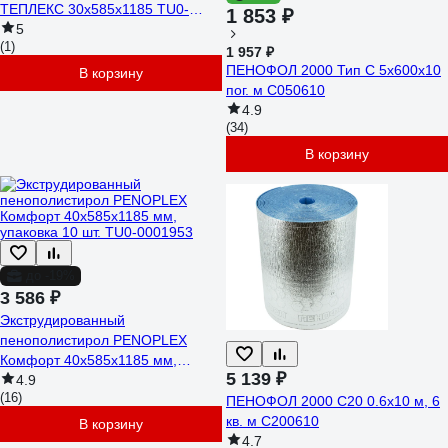
ТЕПЛЕКС 30х585х1185 TU0-
1 853 ₽
0004536
5
(1)
1 957 ₽
ПЕНОФОЛ 2000 Тип С 5x600x10
В корзину
пог. м С050610
4.9
(34)
В корзину
до -19%
3 586 ₽
Экструдированный
пенополистирол PENOPLEX
Комфорт 40x585x1185 мм,
5 139 ₽
упаковка 10 шт. TU0-0001953
4.9
(16)
ПЕНОФОЛ 2000 С20 0.6х10 м, 6
кв. м С200610
В корзину
4.7