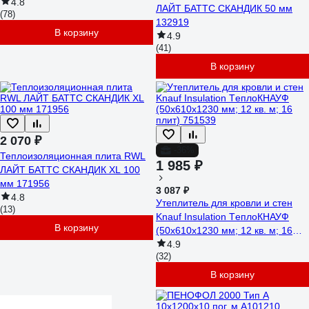
упаковке 7 шт. TU0-0001954
4.8
ЛАЙТ БАТТС СКАНДИК 50 мм
(78)
132919
В корзину
4.9
(41)
В корзину
2 070 ₽
-36%
Теплоизоляционная плита RWL
1 985 ₽
ЛАЙТ БАТТС СКАНДИК XL 100
мм 171956
3 087 ₽
4.8
Утеплитель для кровли и стен
(13)
Knauf Insulation TеплоКНАУФ
В корзину
(50x610x1230 мм; 12 кв. м; 16
плит) 751539
4.9
(32)
В корзину