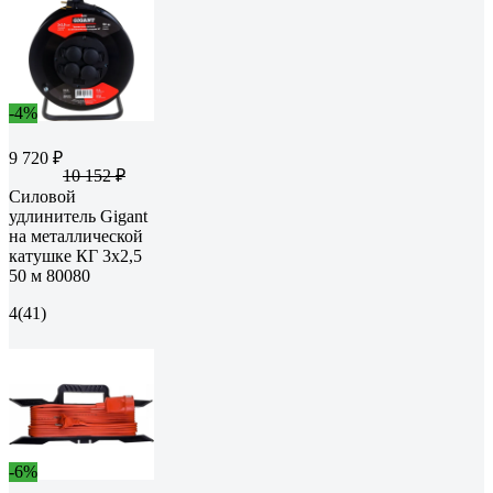
-4%
9 720 ₽
10 152 ₽
Силовой
удлинитель Gigant
на металлической
катушке КГ 3x2,5
50 м 80080
4
(41)
-6%