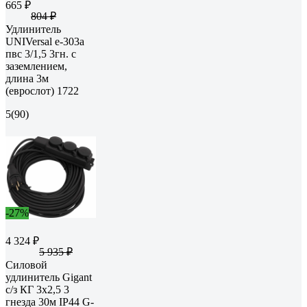
665 ₽
804 ₽
Удлинитель
UNIVersal е-303а
пвс 3/1,5 3гн. с
заземлением,
длина 3м
(еврослот) 1722
5
(90)
-27%
4 324 ₽
5 935 ₽
Силовой
удлинитель Gigant
с/з КГ 3x2,5 3
гнезда 30м IP44 G-