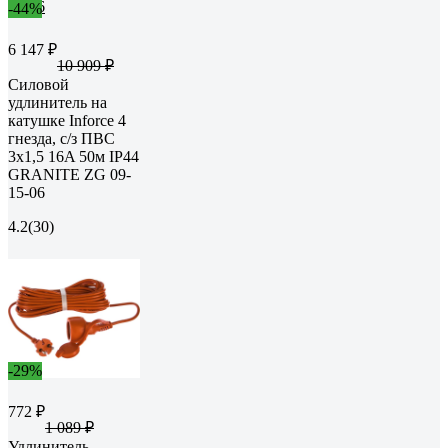
-44%
6 147 ₽
10 909 ₽
Силовой
удлинитель на
катушке Inforce 4
гнезда, с/з ПВС
3х1,5 16A 50м IP44
GRANITE ZG 09-
15-06
4.2
(30)
-29%
772 ₽
1 089 ₽
Удлинитель