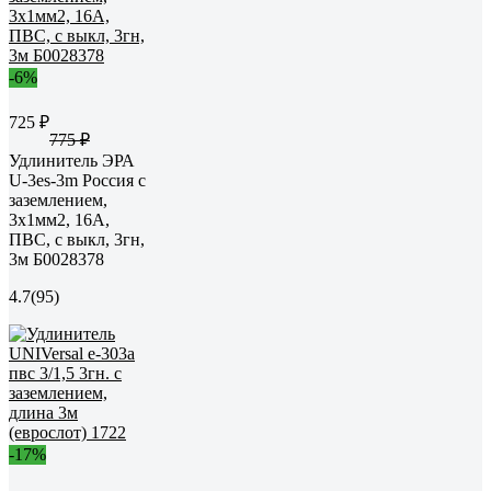
-6%
725 ₽
775 ₽
Удлинитель ЭРА
U-3es-3m Россия с
заземлением,
3x1мм2, 16A,
ПВС, с выкл, 3гн,
3м Б0028378
4.7
(95)
-17%