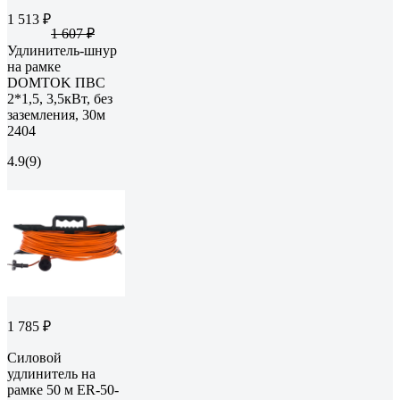
1 513 ₽
1 607 ₽
Удлинитель-шнур
на рамке
DOMTOK ПВС
2*1,5, 3,5кВт, без
заземления, 30м
2404
4.9
(9)
1 785 ₽
Силовой
удлинитель на
рамке 50 м ER-50-