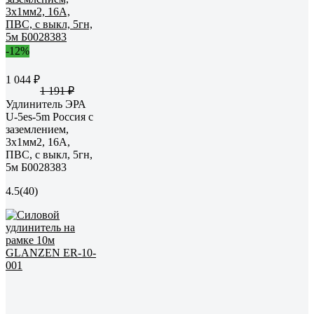
-12%
1 044 ₽
1 191 ₽
Удлинитель ЭРА
U-5es-5m Россия с
заземлением,
3x1мм2, 16A,
ПВС, с выкл, 5гн,
5м Б0028383
4.5
(40)