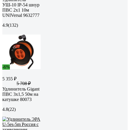
УШ-10 IP-54 шнур
ПВС 2x1 10м
UNIVersal 9632777
4.9
(132)
-6%
5 355 ₽
5 708 ₽
Удлинитель Gigant
ПВС 3x1,5 50м на
катушке 80073
4.8
(22)