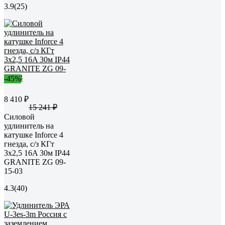
3.9
(25)
-45%
8 410 ₽
15 241 ₽
Силовой
удлинитель на
катушке Inforce 4
гнезда, с/з КГт
3х2,5 16A 30м IP44
GRANITE ZG 09-
15-03
4.3
(40)