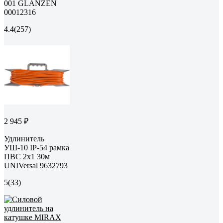
001 GLANZEN
00012316
4.4
(257)
2 945 ₽
Удлинитель
УШ-10 IP-54 рамка
ПВС 2x1 30м
UNIVersal 9632793
5
(33)