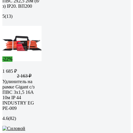
ПВС 2х2,5 20м (б/
з) IP20. ВП200
5
(13)
-22%
1 685 ₽
2 163 ₽
Удлинитель на
рамке Gigant с/з
ПВС 3х1,5 16A
10м IP 44
INDUSTRY EG
PE-009
4.6
(82)